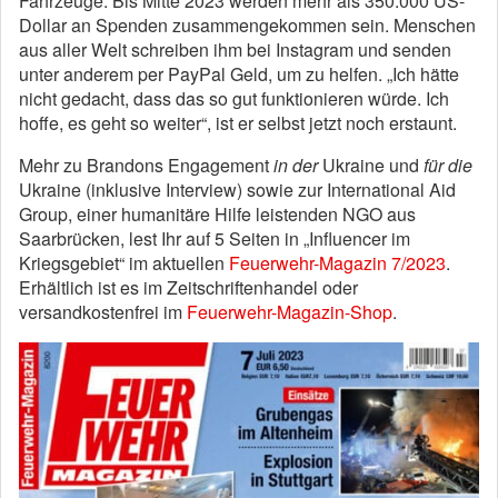
Fahrzeuge. Bis Mitte 2023 werden mehr als 350.000 US-
Dollar an Spenden zusammengekommen sein. Menschen
aus aller Welt schreiben ihm bei Instagram und senden
unter anderem per PayPal Geld, um zu helfen. „Ich hätte
nicht gedacht, dass das so gut funktionieren würde. Ich
hoffe, es geht so weiter“, ist er selbst jetzt noch erstaunt.
Mehr zu Brandons Engagement
in der
Ukraine und
für die
Ukraine (inklusive Interview) sowie zur International Aid
Group, einer humanitäre Hilfe leistenden NGO aus
Saarbrücken, lest Ihr auf 5 Seiten in „Influencer im
Kriegsgebiet“ im aktuellen
Feuerwehr-Magazin 7/2023
.
Erhältlich ist es im Zeitschriftenhandel oder
versandkostenfrei im
Feuerwehr-Magazin-Shop
.