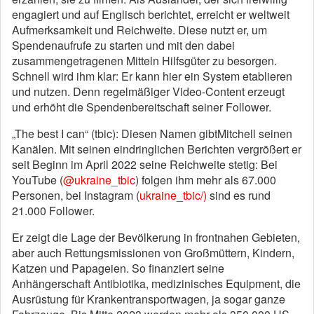
engagiert und auf Englisch berichtet, erreicht er weltweit
Aufmerksamkeit und Reichweite. Diese nutzt er, um
Spendenaufrufe zu starten und mit den dabei
zusammengetragenen Mitteln Hilfsgüter zu besorgen.
Schnell wird ihm klar: Er kann hier ein System etablieren
und nutzen. Denn regelmäßiger Video-Content erzeugt
und erhöht die Spendenbereitschaft seiner Follower.
„The best I can“ (tbic): Diesen Namen gibtMitchell seinen
Kanälen. Mit seinen eindringlichen Berichten vergrößert er
seit Beginn im April 2022 seine Reichweite stetig: Bei
YouTube (
@ukraine_tbic
) folgen ihm mehr als 67.000
Personen, bei Instagram (
ukraine_tbic/)
sind es rund
21.000 Follower.
Er zeigt die Lage der Bevölkerung in frontnahen Gebieten,
aber auch Rettungsmissionen von Großmüttern, Kindern,
Katzen und Papageien. So finanziert seine
Anhängerschaft Antibiotika, medizinisches Equipment, die
Ausrüstung für Krankentransportwagen, ja sogar ganze