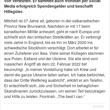
von Verletzten. Er sammelt auch frontnah per Social
Media erfolgreich Spendengelder und beschafft
Hilfsgüter.
Mitchell ist 37 Jahre alt, geboren in der ostkanadischen
Provinz New Brunswick. Nachdem er mit 17 beim
kanadischen Militär anheuert, geht er nach Europa und
schließt sich den britischen Streitkräften an. Er verbringt
viele Jahre in England, bis es ihn im März 2020 ins
schwedische Stockholm verschlägt. Dort arbeitet er für
einen Zulieferer von Ikea. Viele seiner Kollegen stammen
aus Polen, Estland und der Ukraine. Sie alle sind vom
russischen Angriff ab dem 22. Februar 2022 tief
beunruhigt. „In meiner Vorstellung habe ich Kiew und
damit die ganze Ukraine fallen sehen. Ich habe befürchtet,
dass der Dritte Weltkrieg ausbricht“, erklärt er am Telefon.
Er entschließt sich, Job und Sicherheit im behaglichen
Skandinavien zurückzulassen, um seinen Teil beizutragen
und Hilfe zu leisten. Frontnah. „The best I can.“
Anzeige