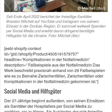
Seit Ende April 2022 berichtet der freiwillige Sanitäter
Brandon Mitchell auf YouTube und Instagram von seinem
Einsatz in der Donbas-Region. Er sammelt weltweit Spenden
per Social Media und erwirbt davon dringend benötigte
Hilfsgüter für die Ukraine. Foto: Mitchell (tbic)
[eebl-shopify-context
id=”gid://shopify/Product/4505191579757″
headline=”Komplikationen in der Notfallmedizin”
description=” Fallbeispiele aus der Notfallmedizin Das
Werk beschreibt praxisnah anhand von 29 Fallbeispielen
wie es zu Beinahe-Zwischenfällen, Zwischenfällen oder
Komplikationen in der Notfallmedizin gekommen ist.”]
Social Media und Hilfsgüter
Der 37-Jährige beginnt außerdem, von seinen Einsätzen
als Sanitäter der Hospitallers per Social Media zu
erzählen, sie zu filmen. Als Ausländer, der sich freiwillig