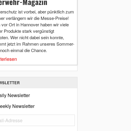
erwehr-Magazin
terschutz ist vorbei, aber pünktlich zum
r verlängern wir die Messe-Preise!
vor Ort in Hannover haben wir viele
r Produkte stark vergünstigt
ten. Wer nicht dabei sein konnte,
mt jetzt im Rahmen unseres Sommer-
 noch einmal die Chance.
terlesen
WSLETTER
ily Newsletter
eekly Newsletter