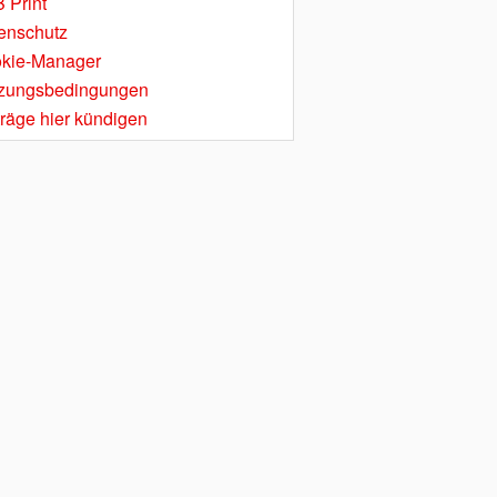
 Print
enschutz
kie-Manager
zungsbedingungen
träge hier kündigen