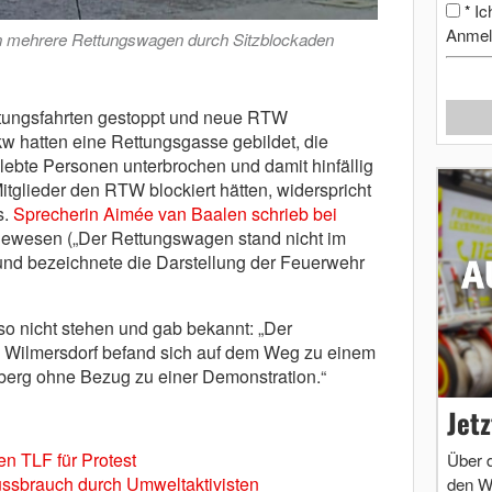
Ic
*
Anmel
ten mehrere Rettungswagen durch Sitzblockaden
tungsfahrten gestoppt und neue RTW
w hatten eine Rettungsgasse gebildet, die
lebte Personen unterbrochen und damit hinfällig
tglieder den RTW blockiert hätten, widerspricht
s.
Sprecherin Aimée van Baalen schrieb bei
rt gewesen („Der Rettungswagen stand nicht im
 und bezeichnete die Darstellung der Feuerwehr
o nicht stehen und gab bekannt: „Der
Wilmersdorf befand sich auf dem Weg zu einem
berg ohne Bezug zu einer Demonstration.“
Jet
en TLF für Protest
Über 
ssbrauch durch Umweltaktivisten
den W