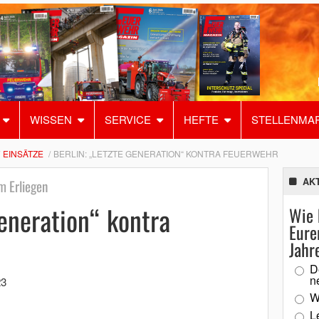
WISSEN
SERVICE
HEFTE
STELLENMA
EINSÄTZE
BERLIN: „LETZTE GENERATION“ KONTRA FEUERWEHR
AK
m Erliegen
Generation“ kontra
Wie 
Eure
Jahr
D
n
23
W
L