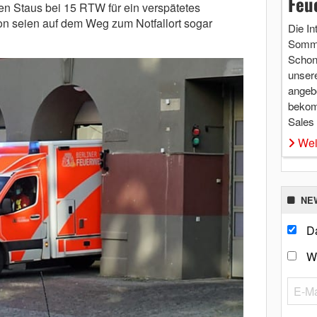
Feu
n Staus bei 15 RTW für ein verspätetes
on seien auf dem Weg zum Notfallort sogar
Die In
Somme
Schon 
unsere
angebo
bekom
Sales
Wei
NE
Da
W