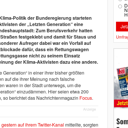
D
N
H
 Klima-Politik der Bunderegierung starteten
ktivisten der „Letzten Generation“ eine
undeshauptstadt: Zum Berufsverkehr hatten
 Straßen festgeklebt und damit für Staus und
Umfra
nderer Aufreger dabei war ein Vorfall auf
itzblockade dafür, dass ein Rettungswagen
ttungsgasse nicht zu seinem Einsatz
einung der Klima-Aktivisten dazu eine andere.
e Generation“ in einer ihrer bisher größten
 auf die ihrer Meinung nach falsche
en waren in der Stadt unterwegs, um die
neration“ einzudämmen. Hier seien etwa 200
, so berichtet das Nachrichtenmagazin
Focus
.
Anzeige
Som
 gestern auf ihrem Twitter-Kanal
mitteilte, sorgten