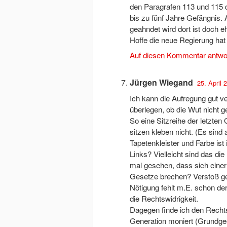
den Paragrafen 113 und 115 
bis zu fünf Jahre Gefängnis. 
geahndet wird dort ist doch eh
Hoffe die neue Regierung hat
Auf diesen Kommentar antwo
Jürgen Wiegand
25. April 
Ich kann die Aufregung gut ve
überlegen, ob die Wut nicht ger
So eine Sitzreihe der letzte
sitzen kleben nicht. (Es sin
Tapetenkleister und Farbe ist 
Links? Vielleicht sind das di
mal gesehen, dass sich eine
Gesetze brechen? Verstoß ge
Nötigung fehlt m.E. schon de
die Rechtswidrigkeit.
Dagegen finde ich den Rechts
Generation moniert (Grundges