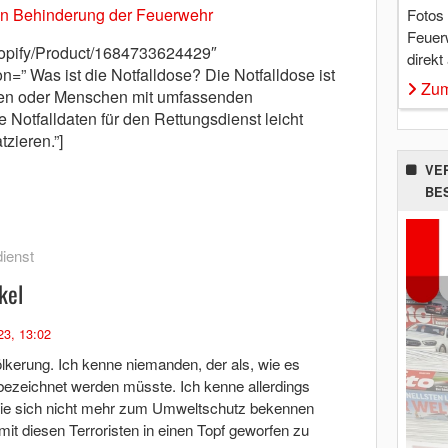
gen Behinderung der Feuerwehr
Fotos
Feuer
shopify/Product/1684733624429″
direkt
n=” Was ist die Notfalldose? Die Notfalldose ist
Zum
oren oder Menschen mit umfassenden
 Notfalldaten für den Rettungsdienst leicht
zieren.”]
VE
BE
ienst
kel
23, 13:02
ölkerung. Ich kenne niemanden, der als, wie es
bezeichnet werden müsste. Ich kenne allerdings
 die sich nicht mehr zum Umweltschutz bekennen
mit diesen Terroristen in einen Topf geworfen zu