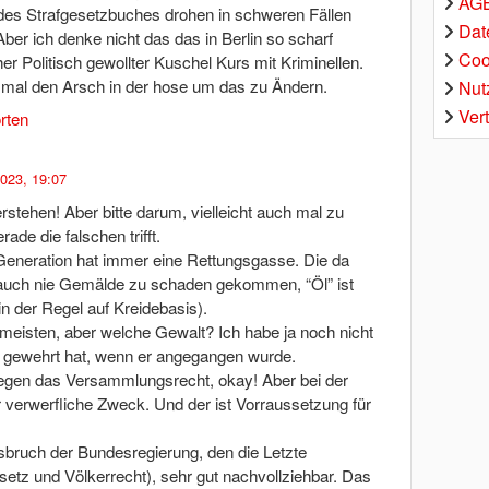
AGB
des Strafgesetzbuches drohen in schweren Fällen
Dat
Aber ich denke nicht das das in Berlin so scharf
Coo
er Politisch gewollter Kuschel Kurs mit Kriminellen.
 mal den Arsch in der hose um das zu Ändern.
Nut
Ver
rten
2023, 19:07
rstehen! Aber bitte darum, vielleicht auch mal zu
ade die falschen trifft.
n Generation hat immer eine Rettungsgasse. Die da
d auch nie Gemälde zu schaden gekommen, “Öl” ist
in der Regel auf Kreidebasis).
e meisten, aber welche Gewalt? Ich habe ja noch nicht
r gewehrt hat, wenn er angegangen wurde.
gen das Versammlungsrecht, okay! Aber bei der
r verwerfliche Zweck. Und der ist Vorraussetzung für
bruch der Bundesregierung, den die Letzte
etz und Völkerrecht), sehr gut nachvollziehbar. Das