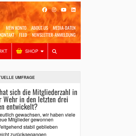
MEIN KONTO
ABOUT US
MEDIA-DATEN
KONTAKT
FEED
NEWSLETTER-ANMELDUNG
RKT
SHOP
Alles
Shop
SUCHEN
TUELLE UMFRAGE
hat sich die Mitgliederzahl in
r Wehr in den letzten drei
en entwickelt?
eutlich gewachsen, wir haben viele
eue Mitglieder gewonnen
eitgehend stabil geblieben
eicht zurückgegangen