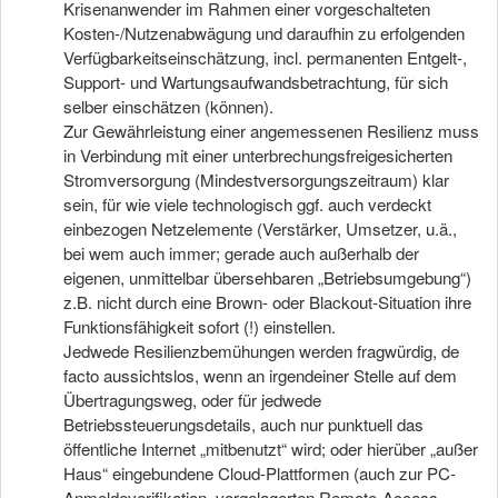
Krisenanwender im Rahmen einer vorgeschalteten
Kosten-/Nutzenabwägung und daraufhin zu erfolgenden
Verfügbarkeitseinschätzung, incl. permanenten Entgelt-,
Support- und Wartungsaufwandsbetrachtung, für sich
selber einschätzen (können).
Zur Gewährleistung einer angemessenen Resilienz muss
in Verbindung mit einer unterbrechungsfreigesicherten
Stromversorgung (Mindestversorgungszeitraum) klar
sein, für wie viele technologisch ggf. auch verdeckt
einbezogen Netzelemente (Verstärker, Umsetzer, u.ä.,
bei wem auch immer; gerade auch außerhalb der
eigenen, unmittelbar übersehbaren „Betriebsumgebung“)
z.B. nicht durch eine Brown- oder Blackout-Situation ihre
Funktionsfähigkeit sofort (!) einstellen.
Jedwede Resilienzbemühungen werden fragwürdig, de
facto aussichtslos, wenn an irgendeiner Stelle auf dem
Übertragungsweg, oder für jedwede
Betriebssteuerungsdetails, auch nur punktuell das
öffentliche Internet „mitbenutzt“ wird; oder hierüber „außer
Haus“ eingebundene Cloud-Plattformen (auch zur PC-
Anmeldeverifikation, vorgelagerten Remote-Access-