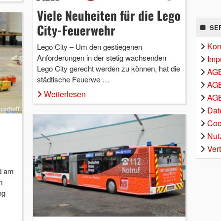
Viele Neuheiten für die Lego
City-Feuerwehr
SE
Kon
Lego City – Um den gestiegenen
Anforderungen in der stetig wachsenden
Imp
Lego City gerecht werden zu können, hat die
AG
städtische Feuerwe …
AGB
Weiterlesen
AGB
Dat
Coo
Nut
Ver
d am
n
ng