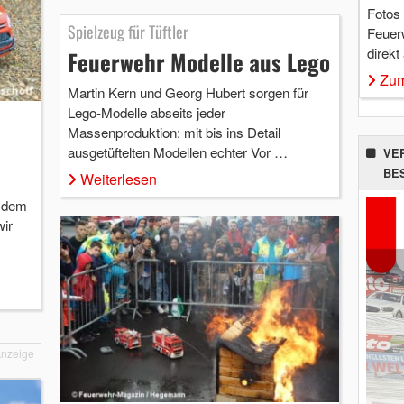
Fotos
Spielzeug für Tüftler
Feuer
direkt
Feuerwehr Modelle aus Lego
Zum
Martin Kern und Georg Hubert sorgen für
Lego-Modelle abseits jeder
Massenproduktion: mit bis ins Detail
ausgetüftelten Modellen echter Vor …
VE
BE
Weiterlesen
t dem
ir
nzeige