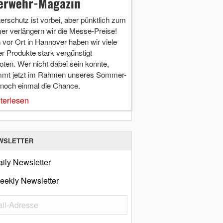
erwehr-Magazin
terschutz ist vorbei, aber pünktlich zum
r verlängern wir die Messe-Preise!
vor Ort in Hannover haben wir viele
r Produkte stark vergünstigt
ten. Wer nicht dabei sein konnte,
mt jetzt im Rahmen unseres Sommer-
 noch einmal die Chance.
terlesen
WSLETTER
ily Newsletter
eekly Newsletter