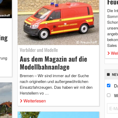
Feu
Die In
Somme
Schon 
unsere
angebo
ing
bekom
Sales
Vorbilder und Modelle
Wei
Aus dem Magazin auf die
erung
Modellbahnanlage
NE
Bremen – Wir sind immer auf der Suche
nach originellen und außergewöhnlichen
Da
Einsatzfahrzeugen. Das haben wir mit den
Herstellern vo …
W
Weiterlesen