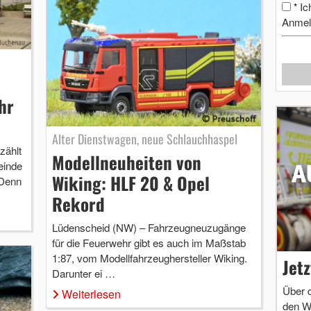
Ic
*
Anmel
hr
Alter Dienstwagen, neue Schlauchhaspel
zählt
Modellneuheiten von
einde
Wiking: HLF 20 & Opel
 Denn
Rekord
Lüdenscheid (NW) – Fahrzeugneuzugänge
für die Feuerwehr gibt es auch im Maßstab
1:87, vom Modellfahrzeughersteller Wiking.
Jet
Darunter ei …
Über 
Weiterlesen
den W