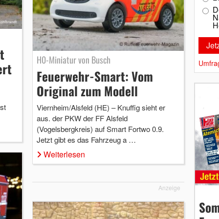
D
N
H
t
H0-Miniatur von Busch
Umfra
ert
Feuerwehr-Smart: Vom
Original zum Modell
st
Viernheim/Alsfeld (HE) – Knuffig sieht er
aus. der PKW der FF Alsfeld
(Vogelsbergkreis) auf Smart Fortwo 0.9.
Jetzt gibt es das Fahrzeug a …
Weiterlesen
Anzeige
Som