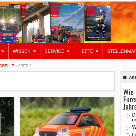
WISSEN
SERVICE
HEFTE
STELLENMA
ODELLE
SEITE 2
AK
Wie 
Eure
Jahr
D
n
W
L