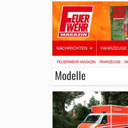
NACHRICHTEN
FAHRZEUGE
FEUERWEHR-MAGAZIN
FAHRZEUGE
M
Modelle