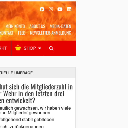
MEIN KONTO
ABOUT US
MEDIA-DATEN
KONTAKT
FEED
NEWSLETTER-ANMELDUNG
RKT
SHOP
Alles
Shop
SUCHEN
TUELLE UMFRAGE
hat sich die Mitgliederzahl in
r Wehr in den letzten drei
en entwickelt?
eutlich gewachsen, wir haben viele
eue Mitglieder gewonnen
eitgehend stabil geblieben
eicht zurückgegangen