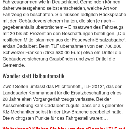
Fahrzeugnormen wie in Deutschland. Gemeinden können
daher weitestgehend selbst entscheiden, welche Art von
Fahrzeug sie beschaffen. Sie müssen lediglich Rücksprache
mit den Gebäudeversicherern halten, die sich je nach –
gegebenenfalls überörtlichem – Einsatzwert des Fahrzeugs
mit 20 bis 50 Prozent an den Beschaffungen beteiligen. „Die
restlichen Mittel stammen aus der Feuerwehr-Ersatzabgabe“,
erklärt Cadalbert. Beim TLF übernahmen von den 700.000
Schweizer Franken (zirka 580.00 Euro) etwa ein Drittel die
Gebäudeversicherung Graubünden und zwei Drittel die
Gemeinde.
Wandler statt Halbautomatik
Zwölf Seiten umfasst das Pflichtenheft „TLF 2013“, das der
Landquarter Kommandant für die Ersatzbeschaffung eines
28 Jahre alten Vorgängerfahrzeugs verfasste. Bei der
Ausschreibung kam Cadalbert zugute, dass er als gelernter
Kfz-Mechaniker selbst in der Lkw-Branche gearbeitet hatte.
Die wichtigsten Punkte für das Fahrgestell waren:…
Weiterlesen? Klicken Sie hier, um das eDossier “TLF auf