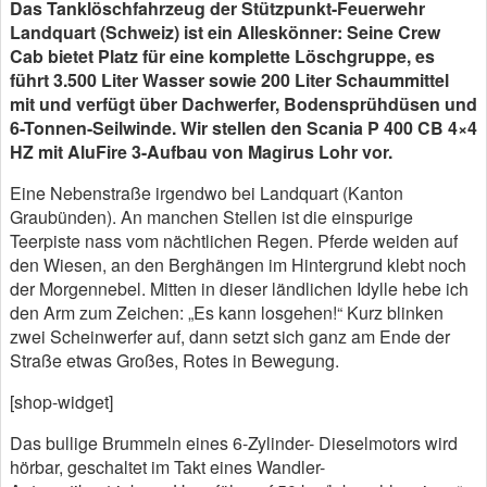
Das Tanklöschfahrzeug der Stützpunkt-Feuerwehr
Landquart (Schweiz) ist ein Alleskönner: Seine Crew
Cab bietet Platz für eine komplette Löschgruppe, es
führt 3.500 Liter Wasser sowie 200 Liter Schaummittel
mit und verfügt über Dachwerfer, Bodensprühdüsen und
6-Tonnen-Seilwinde. Wir stellen den Scania P 400 CB 4×4
HZ mit AluFire 3-Aufbau von Magirus Lohr vor.
Eine Nebenstraße irgendwo bei Landquart (Kanton
Graubünden). An manchen Stellen ist die einspurige
Teerpiste nass vom nächtlichen Regen. Pferde weiden auf
den Wiesen, an den Berghängen im Hintergrund klebt noch
der Morgennebel. Mitten in dieser ländlichen Idylle hebe ich
den Arm zum Zeichen: „Es kann losgehen!“ Kurz blinken
zwei Scheinwerfer auf, dann setzt sich ganz am Ende der
Straße etwas Großes, Rotes in Bewegung.
[shop-widget]
Das bullige Brummeln eines 6-Zylinder- Dieselmotors wird
hörbar, geschaltet im Takt eines Wandler-