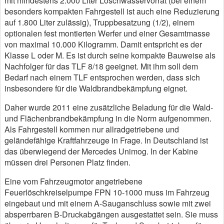
mit mindestens 2.000 Liter Löschwasservorrat (bei einem
besonders kompakten Fahrgestell ist auch eine Reduzierung
auf 1.800 Liter zulässig), Truppbesatzung (1/2), einem
optionalen fest montierten Werfer und einer Gesamtmasse
von maximal 10.000 Kilogramm. Damit entspricht es der
Klasse L oder M. Es ist durch seine kompakte Bauweise als
Nachfolger für das TLF 8/18 geeignet. Mit ihm soll dem
Bedarf nach einem TLF entsprochen werden, dass sich
insbesondere für die Waldbrandbekämpfung eignet.
Daher wurde 2011 eine zusätzliche Beladung für die Wald-
und Flächenbrandbekämpfung in die Norm aufgenommen.
Als Fahrgestell kommen nur allradgetriebene und
geländefähige Kraftfahrzeuge in Frage. In Deutschland ist
das überwiegend der Mercedes Unimog. In der Kabine
müssen drei Personen Platz finden.
Eine vom Fahrzeugmotor angetriebene
Feuerlöschkreiselpumpe FPN 10-1000 muss im Fahrzeug
eingebaut und mit einem A-Sauganschluss sowie mit zwei
absperrbaren B-Druckabgängen ausgestattet sein. Sie muss