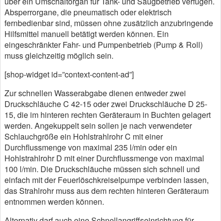
über ein Umschaltorgan für Tank- und Saugbetrieb verfügen.
Absperrorgane, die pneumatisch oder elektrisch
fernbedienbar sind, müssen ohne zusätzlich anzubringende
Hilfsmittel manuell betätigt werden können. Ein
eingeschränkter Fahr- und Pumpenbetrieb (Pump & Roll)
muss gleichzeitig möglich sein.
[shop-widget id=”context-content-ad”]
Zur schnellen Wasserabgabe dienen entweder zwei
Druckschläuche C 42-15 oder zwei Druckschläuche D 25-
15, die im hinteren rechten Geräteraum in Buchten gelagert
werden. Angekuppelt sein sollen je nach verwendeter
Schlauchgröße ein Hohlstrahlrohr C mit einer
Durchflussmenge von maximal 235 l/min oder ein
Hohlstrahlrohr D mit einer Durchflussmenge von maximal
100 l/min. Die Druckschläuche müssen sich schnell und
einfach mit der Feuerlöschkreiselpumpe verbinden lassen,
das Strahlrohr muss aus dem rechten hinteren Geräteraum
entnommen werden können.
Alternativ darf auch eine Schnellangriffseinrichtung für