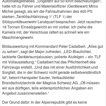
Automatikgetriebes. „Ungefähr auf 50 km/h beschleunigen“,
hatte ich zu Fahrer und Materialoffizier (Gerätewart) Mirco
Michel gesagt, als wir die Fahraufnahmen des 400 PS
starken „Tanklöschfahrzeug 1“ (TLF 1) der
Stützpunktfeuerwehr Landquart besprachen. Jetzt rauschen
18 Tonnen Einsatzgewicht an mir vorbei. Ich ziehe die
Kamera mit, der Verschluss rattert so schnell wie ein
Maschinengewehr.
Bildauswertung mit Kommandant Peter Cadalbert. „Alles gut
zu sehen“, sagt der Major zufrieden. „LED-Blaulichter,
lackierte Geräteraumjalousien, polierte Alufelgen – ein TLF
mit Vollausstattung.“ Cadalbert hat das Pflichtenheft des
Fahrzeugs erstellt. „Und das mit einer Ausführlichkeit und
Sorgfalt, die in der Schweiz nicht gerade selbstverständlich
ist“, betont Hanspeter Sauter, Verkaufsleiter
Brandschutztechnik der Magirus Schweiz AG. „Oft müssen
wir aus dürftigen, teils widersprüchlichen Angaben ein
Angebot zusammenstellen.“
Der Grund dafür: In der Alpenrepublik gibt es keine