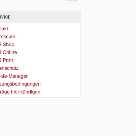
RVICE
takt
ressum
B Shop
 Online
 Print
enschutz
kie-Manager
zungsbedingungen
träge hier kündigen