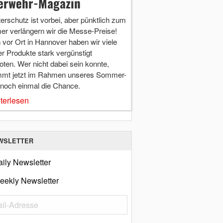
erwehr-Magazin
terschutz ist vorbei, aber pünktlich zum
r verlängern wir die Messe-Preise!
vor Ort in Hannover haben wir viele
r Produkte stark vergünstigt
ten. Wer nicht dabei sein konnte,
mt jetzt im Rahmen unseres Sommer-
 noch einmal die Chance.
terlesen
WSLETTER
ily Newsletter
eekly Newsletter