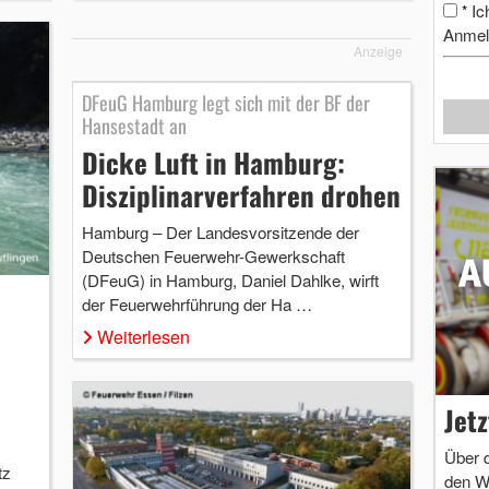
Ic
*
Anmel
Anzeige
DFeuG Hamburg legt sich mit der BF der
Hansestadt an
Dicke Luft in Hamburg:
Disziplinarverfahren drohen
Hamburg – Der Landesvorsitzende der
Deutschen Feuerwehr-Gewerkschaft
(DFeuG) in Hamburg, Daniel Dahlke, wirft
der Feuerwehrführung der Ha …
Weiterlesen
Jet
Über 
tz
den W