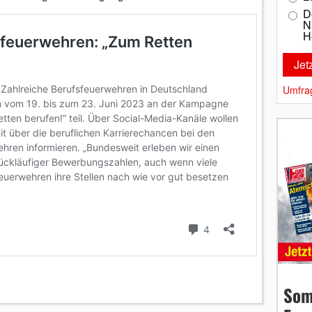
D
N
H
Umfra
Som