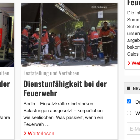
Feu
Die In
Somme
Schon 
unsere
angebo
bekom
Sales
Wei
eiten
Feststellung und Verfahren
der
Dienstunfähigkeit bei der
NE
Feuerwehr
Da
Berlin – Einsatzkräfte sind starken
Belastungen ausgesetzt – körperlichen
W
Jahre
wie seelischen. Was passiert, wenn ein
Feuerweh …
Weiterlesen