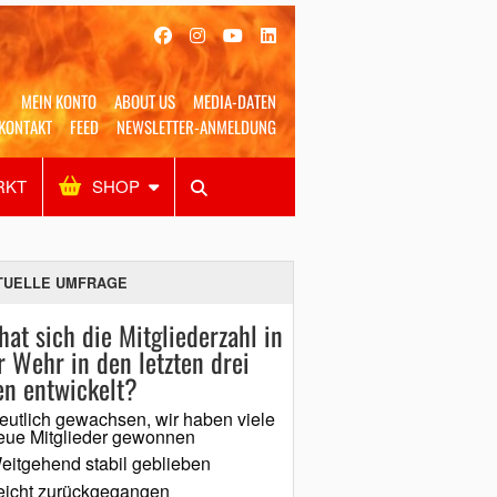
MEIN KONTO
ABOUT US
MEDIA-DATEN
KONTAKT
FEED
NEWSLETTER-ANMELDUNG
RKT
SHOP
Alles
Shop
SUCHEN
TUELLE UMFRAGE
hat sich die Mitgliederzahl in
r Wehr in den letzten drei
en entwickelt?
eutlich gewachsen, wir haben viele
eue Mitglieder gewonnen
eitgehend stabil geblieben
eicht zurückgegangen