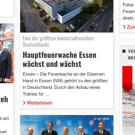
Fotos
Feuer
direkt
Zum
Eine der größten Innenstadtwachen
Deutschlands
VE
Hauptfeuerwache Essen
BE
wächst und wächst
Essen – Die Feuerwache an der Eisernen
Hand in Essen (NW) gehört zu den größten
in Deutschland. Durch den Anbau eines
Traktes für …
geh
Weiterlesen
at am
euer