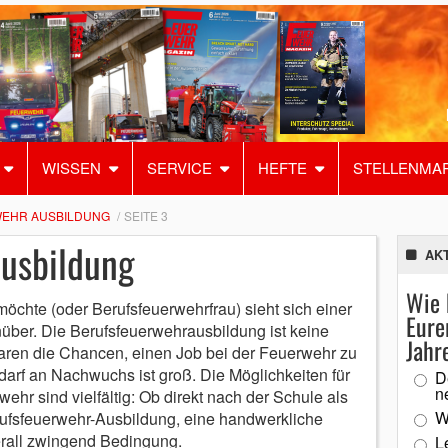
WISSEN
SERVICE
HEFTE
STELLENMA
EHR AUSBILDUNG
SEITE 3
usbildung
AK
Wie 
hte (oder Berufsfeuerwehrfrau) sieht sich einer
Eure
ber. Die Berufsfeuerwehrausbildung ist keine
Jahr
aren die Chancen, einen Job bei der Feuerwehr zu
darf an Nachwuchs ist groß. Die Möglichkeiten für
D
n
ehr sind vielfältig: Ob direkt nach der Schule als
W
rufsfeuerwehr-Ausbildung, eine handwerkliche
erall zwingend Bedingung.
L