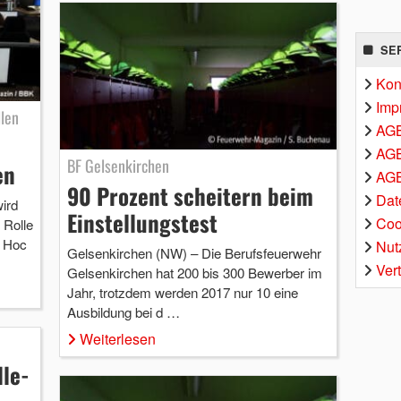
SE
Kon
Imp
llen
AG
AGB
BF Gelsenkirchen
en
AGB
90 Prozent scheitern beim
Dat
ird
Einstellungstest
Coo
 Rolle
, Hoc
Nut
Gelsenkirchen (NW) – Die Berufsfeuerwehr
Ver
Gelsenkirchen hat 200 bis 300 Bewerber im
Jahr, trotzdem werden 2017 nur 10 eine
Ausbildung bei d …
Weiterlesen
lle-