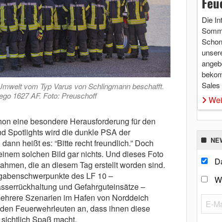
Feu
Die In
Somme
Schon 
unsere
angebo
bekom
Sales
-Umwelt vom Typ Varus von Schlingmann beschafft.
ego 1627 AF. Foto: Preuschoff
Wei
hon eine besondere Herausforderung für den
nd Spotlights wird die dunkle PSA der
NE
ann heißt es: “Bitte recht freundlich.” Doch
inem solchen Bild gar nichts. Und dieses Foto
Da
nahmen, die an diesem Tag erstellt worden sind.
gabenschwerpunkte des LF 10 –
W
serrückhaltung und Gefahrguteinsätze –
mehrere Szenarien im Hafen von Norddeich
 den Feuerwehrleuten an, dass ihnen diese
 sichtlich Spaß macht.