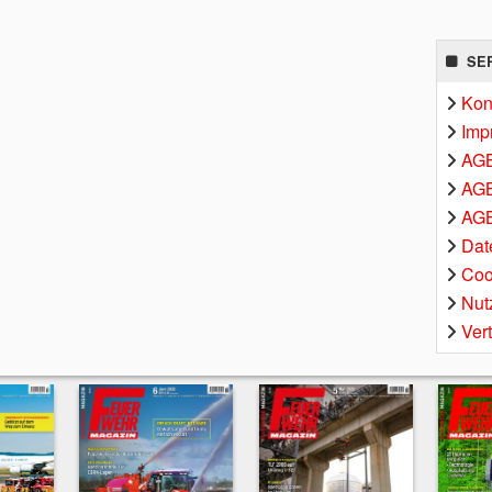
SE
Kon
Imp
AG
AGB
AGB
Dat
Coo
Nut
Ver