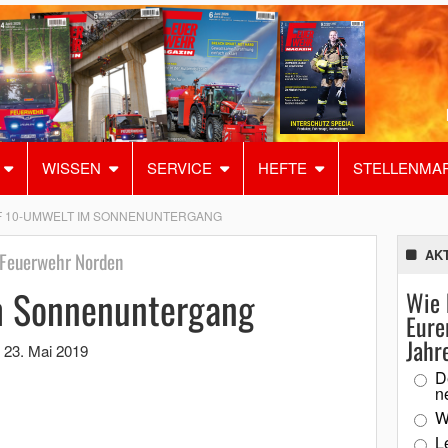
WISSEN
SERVICE
HEFTE
STELLENMA
F 10-UMWELT IM SONNENUNTERGANG
AK
 Feuerwehr Norden
m Sonnenuntergang
Wie 
Eure
Jahr
,
23. Mai 2019
D
n
W
L