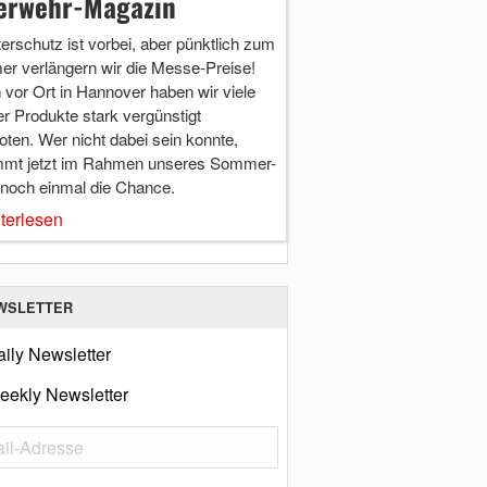
erwehr-Magazin
terschutz ist vorbei, aber pünktlich zum
r verlängern wir die Messe-Preise!
vor Ort in Hannover haben wir viele
r Produkte stark vergünstigt
ten. Wer nicht dabei sein konnte,
mt jetzt im Rahmen unseres Sommer-
 noch einmal die Chance.
terlesen
WSLETTER
ily Newsletter
eekly Newsletter