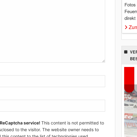
Fotos
Feuer
direkt
Zum
VE
BE
 ReCaptcha service!
This content is not permitted to
sclosed to the visitor. The website owner needs to
 this content to the list of technologies used.