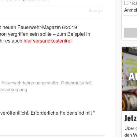
Ic
*
Anmel
Anzeige
im neuen Feuerwehr-Magazin 6/2019
on vergriffen sein sollte – zum Beispiel in
hr es auch
hier versandkostenfrei
,
Feuerwehrfahrzeughersteller
,
Gefahrgutunfall
,
erversorgung
eröffentlicht.
Erforderliche Felder sind mit
*
Jet
Über 
den W