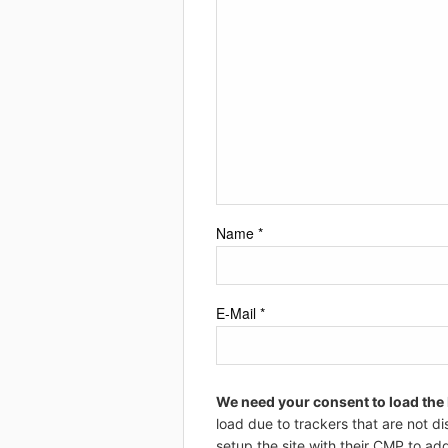
Name
*
E-Mail
*
We need your consent to load the
load due to trackers that are not di
setup the site with their CMP to add