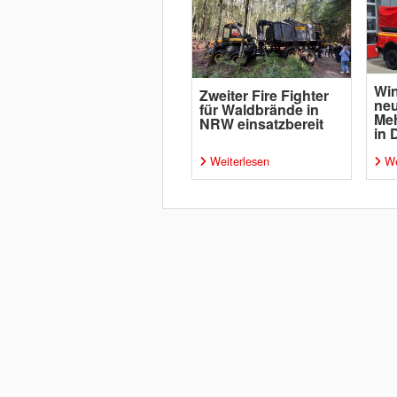
Win
Zweiter Fire Fighter
ne
für Waldbrände in
Me
NRW einsatzbereit
in 
Weiterlesen
We