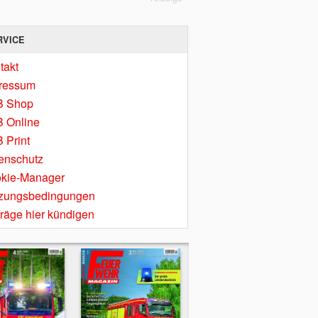
RVICE
takt
ressum
B Shop
 Online
 Print
enschutz
kie-Manager
zungsbedingungen
träge hier kündigen