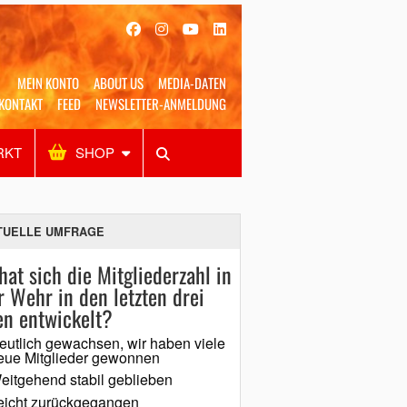
MEIN KONTO
ABOUT US
MEDIA-DATEN
KONTAKT
FEED
NEWSLETTER-ANMELDUNG
RKT
SHOP
Alles
Shop
SUCHEN
TUELLE UMFRAGE
hat sich die Mitgliederzahl in
r Wehr in den letzten drei
en entwickelt?
eutlich gewachsen, wir haben viele
eue Mitglieder gewonnen
eitgehend stabil geblieben
eicht zurückgegangen