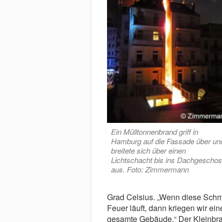
Ein Mülltonnenbrand griff in
Hamburg auf die Fassade über un
breitete sich über einen
Lichtschacht bis ins Dachgescho
aus. Foto: Zimmermann
Grad Celsius. „Wenn diese Schme
Feuer läuft, dann kriegen wir ei
gesamte Gebäude.“ Der Kleinbra