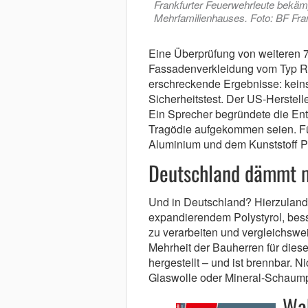
Frankfurter Feuerwehrleute bekäm
Mehrfamilienhauses. Foto: BF Fran
Eine Überprüfung von weiteren 7
Fassadenverkleidung vom Typ R
erschreckende Ergebnisse: kein
Sicherheitstest. Der US-Herstell
Ein Sprecher begründete die Ent
Tragödie aufgekommen seien. Fü
Aluminium und dem Kunststoff P
Deutschland dämmt m
Und in Deutschland? Hierzulande
expandierendem Polystyrol, besse
zu verarbeiten und vergleichswei
Mehrheit der Bauherren für diese
hergestellt – und ist brennbar. 
Glaswolle oder Mineral-Schaumpl
Wa