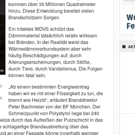
kommen über 30 Millionen Quadratmeter
hinzu. Diese Entwicklung bereitet vielen
Brandschützern Sorgen.
Ein intaktes WDVS schützt das
Dämmmaterial tatsächlich relativ wirksam
bei Bränden. In der Realität weist das
AK
Wärmedämmverbundsystem aber sehr
häufig Beschädigungen auf: durch
Alterungserscheinungen, durch Stöße,
durch Tiere, durch Vandalismus. Die Folgen
können fatal sein.
d
„Ab einem bestimmten Energieeintrag
haben wir es mit einer Flüssigkeit zu tun, die
ss
brennt wie Heizöl“, erläutert Branddirektor
Peter Bachmeier von der BF München. Der
Schmelzpunkt von Polystyrol liege bei 240
lze durch das Aufreißen der Putzschicht in das
ne schlagartige Brandausbreitung über das
nd an einer Fassade könne innerhalb weniger