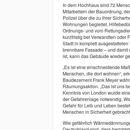
In dem Hochhaus sind 72 Mensc
Mitarbeitern der Bauordnung, d
Polizei über die zu ihrer Sicher
Wohnungen begleitet. Hilfebedü
Ordnungs- und vom Rettungsdien
kurzfristig bei Verwandten ode
Stadt in komplett ausgestattete
brennbare Fassade – und damit 
ist, kann das Gebäude wieder ge
„Es ist eine einschneidende Maß
Menschen, die dort wohnen“, erk
Baudezernent Frank Meyer währ
Räumungsaktion. „Das ist uns be
Kenntnis von London wurde ein
der Gefahrenlage notwendig. We
Gefahr für Leib und Leben beste
Menschen in Sicherheit gebracht
Wie gefährlich Wärmedämmungen
Deutschland sind, dass berichte