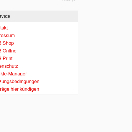
RVICE
takt
ressum
B Shop
 Online
 Print
enschutz
kie-Manager
zungsbedingungen
träge hier kündigen