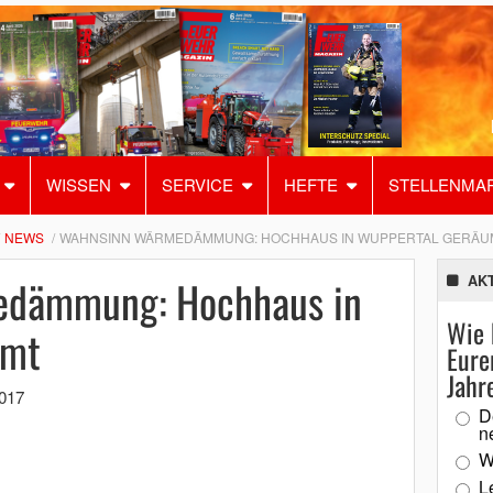
WISSEN
SERVICE
HEFTE
STELLENMA
NEWS
WAHNSINN WÄRMEDÄMMUNG: HOCHHAUS IN WUPPERTAL GERÄU
dämmung: Hochhaus in
AK
Wie 
umt
Eure
Jahr
2017
D
n
W
L