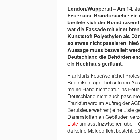
London/Wuppertal – Am 14. Jun
Feuer aus. Brandursache: ein 
breitete sich der Brand rasend 
war die Fassade mit einer br
Kunststoff Polyethylen als Dä
so etwas nicht passieren, hie
Aussage muss bezweifelt werde
Deutschland die Behörden end
ein Hochhaus geräumt.
Frankfurts Feuerwehrchef Profes
Bedenkenträger bei solchen Auss
meine Hand nicht dafür ins Feue
Deutschland nicht auch passieren
Frankfurt wird im Auftrag der AG
Berufsfeuerwehren) eine Liste ge
Dämmstoffen an Gebäuden verze
Liste
umfasst inzwischen über 1
da keine Meldepflicht besteht, dü