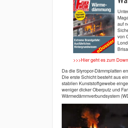
Unter
Maga
auf 
Sich
von 
Londo
Brisa
>>>Hier geht es zum Down
Da die Styropor-Dämmplatten emp
Die erste Schicht besteht aus e
stabilen Kunststoffgewebe einge
weniger dicker Oberputz und Farbe
Wärmedämmverbundsystem (WD