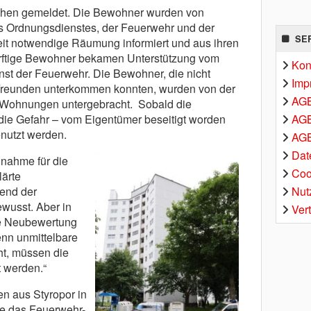
hen gemeldet. Die Bewohner wurden von
es Ordnungsdienstes, der Feuerwehr und der
SE
heit notwendige Räumung informiert und aus ihren
rftige Bewohner bekamen Unterstützung vom
Kon
st der Feuerwehr. Die Bewohner, die nicht
Imp
r Freunden unterkommen konnten, wurden von der
AG
n Wohnungen untergebracht. Sobald die
AGB
die Gefahr – vom Eigentümer beseitigt worden
nutzt werden.
AGB
Dat
nahme für die
Coo
lärte
Nut
end der
wusst. Aber in
Ver
e Neubewertung
nn unmittelbare
ht, müssen die
 werden.“
 aus Styropor in
te das Feuerwehr-