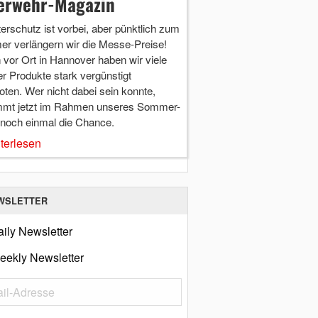
erwehr-Magazin
terschutz ist vorbei, aber pünktlich zum
r verlängern wir die Messe-Preise!
vor Ort in Hannover haben wir viele
r Produkte stark vergünstigt
ten. Wer nicht dabei sein konnte,
mt jetzt im Rahmen unseres Sommer-
 noch einmal die Chance.
terlesen
WSLETTER
ily Newsletter
eekly Newsletter