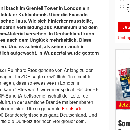
D
i brach im Grenfell Tower in London ein
N
defekter Kühlschrank. Über die Fassade
H
schnell aus. Wie sich hinterher rausstellte,
ennbaren Verkleidung aus Aluminium und dem
mm-Material versehen. In Deutschland kann
Umfra
ß es nach dem Unglück mehrheitlich. Diese
n. Und es scheint, als seinen auch in
lich aufgewacht. In Wuppertal wurde gestern
sor Reinhard Ries gehörte von Anfang zu den
agen. Im ZDF sagte er wörtlich: “Ich möchte
r legen, dass so etwas wie in London in
 kann.” Ries weiß, wovon er spricht. Bei der BF
BF-Bund (Arbeitsgemeinschaft der Leiter der
führt, in der sämtliche Brände mit brennbaren
ichnet sind. Die so genannte
Frankfurter
00 Brandereignisse aus ganz Deutschland. Und
Som
rfte die Dunkelziffer noch viel größer sein.