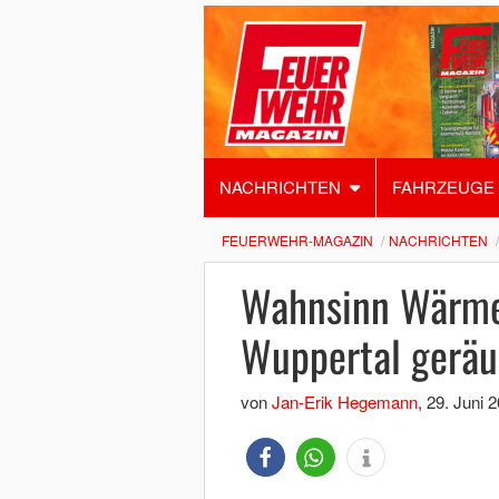
NACHRICHTEN
FAHRZEUGE
FEUERWEHR-MAGAZIN
NACHRICHTEN
Wahnsinn Wärme
Wuppertal gerä
von
Jan-Erik Hegemann
,
29. Juni 