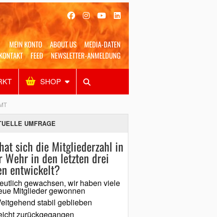
MEIN KONTO
ABOUT US
MEDIA-DATEN
KONTAKT
FEED
NEWSLETTER-ANMELDUNG
RKT
SHOP
Alles
Shop
SUCHEN
MT
TUELLE UMFRAGE
hat sich die Mitgliederzahl in
r Wehr in den letzten drei
en entwickelt?
eutlich gewachsen, wir haben viele
eue Mitglieder gewonnen
eitgehend stabil geblieben
eicht zurückgegangen