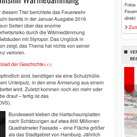
Fotos
Feuer
 diesem Titel berichtete das Feuerwehr-
direkt
zin bereits in der Januar-Ausgabe 2016
neun Seiten über das enorme
Zum
erheitsrisiko durch die Wärmedämmung
Gebäuden mit Styropor. Das Unglück in
n zeigt, das Thema hat nichts von seiner
nz verloren.
VE
BE
load der Geschichte<<<
findlich sind, benötigen sie eine Schutzhülle.
inem Unterputz, in den eine Armierung aus einem
bettet wird. Zuletzt kommen noch ein mehr oder
 drauf – fertig ist das
VS).
Bundesweit kleben die Hartschaumplatten
nach Schätzungen auf etwa 800 Millionen
Quadratmeter Fassade – eine Fläche größer
als das Stadtgebiet von Hamburg. Jährlich