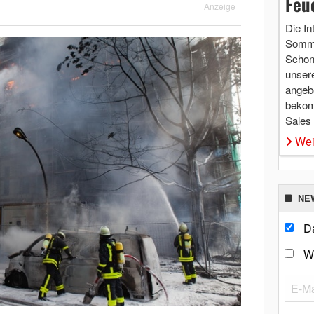
Feu
Anzeige
Die In
Somme
Schon 
unsere
angebo
bekom
Sales
Wei
NE
Da
W