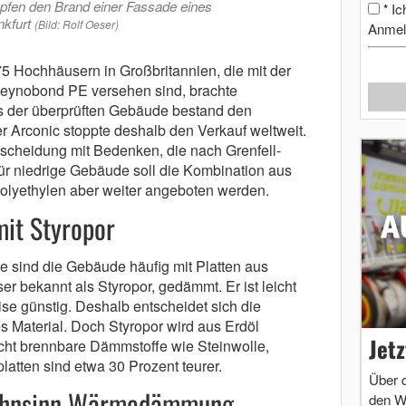
pfen den Brand einer Fassade eines
Ic
*
kfurt
(Bild: Rolf Oeser)
Anmel
5 Hochhäusern in Großbritannien, die mit der
eynobond PE versehen sind, brachte
s der überprüften Gebäude bestand den
er Arconic stoppte deshalb den Verkauf weltweit.
scheidung mit Bedenken, die nach Grenfell-
r niedrige Gebäude soll die Kombination aus
olyethylen aber weiter angeboten werden.
it Styropor
 sind die Gebäude häufig mit Platten aus
r bekannt als Styropor, gedämmt. Er ist leicht
se günstig. Deshalb entscheidet sich die
s Material. Doch Styropor wird aus Erdöl
Jet
Nicht brennbare Dämmstoffe wie Steinwolle,
atten sind etwa 30 Prozent teurer.
Über 
hnsinn Wärmedämmung
den W