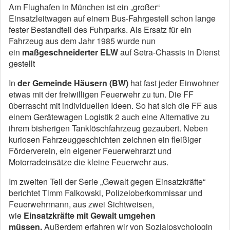
Am Flughafen in München ist ein „großer“
Einsatzleitwagen auf einem Bus-Fahrgestell schon lange
fester Bestandteil des Fuhrparks. Als Ersatz für ein
Fahrzeug aus dem Jahr 1985 wurde nun
ein
maßgeschneiderter ELW
auf Setra-Chassis in Dienst
gestellt
In
der Gemeinde Häusern (BW)
hat fast jeder Einwohner
etwas mit der freiwilligen Feuerwehr zu tun. Die FF
überrascht mit individuellen Ideen. So hat sich die FF aus
einem Gerätewagen Logistik 2 auch eine Alternative zu
ihrem bisherigen Tanklöschfahrzeug gezaubert. Neben
kuriosen Fahrzeuggeschichten zeichnen ein fleißiger
Förderverein, ein eigener Feuerwehrarzt und
Motorradeinsätze die kleine Feuerwehr aus.
Im zweiten Teil der Serie „Gewalt gegen Einsatzkräfte“
berichtet Timm Falkowski, Polizeioberkommissar und
Feuerwehrmann, aus zwei Sichtweisen,
wie
Einsatzkräfte mit Gewalt umgehen
müssen.
Außerdem erfahren wir von Sozialpsychologin