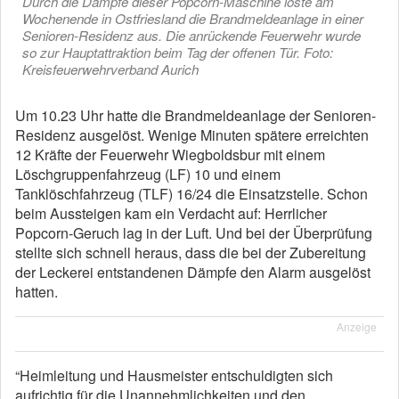
Durch die Dämpfe dieser Popcorn-Maschine löste am
Wochenende in Ostfriesland die Brandmeldeanlage in einer
Senioren-Residenz aus. Die anrückende Feuerwehr wurde
so zur Hauptattraktion beim Tag der offenen Tür. Foto:
Kreisfeuerwehrverband Aurich
Um 10.23 Uhr hatte die Brandmeldeanlage der Senioren-
Residenz ausgelöst. Wenige Minuten spätere erreichten
12 Kräfte der Feuerwehr Wiegboldsbur mit einem
Löschgruppenfahrzeug (LF) 10 und einem
Tanklöschfahrzeug (TLF) 16/24 die Einsatzstelle. Schon
beim Aussteigen kam ein Verdacht auf: Herrlicher
Popcorn-Geruch lag in der Luft. Und bei der Überprüfung
stellte sich schnell heraus, dass die bei der Zubereitung
der Leckerei entstandenen Dämpfe den Alarm ausgelöst
hatten.
Anzeige
“Heimleitung und Hausmeister entschuldigten sich
aufrichtig für die Unannehmlichkeiten und den