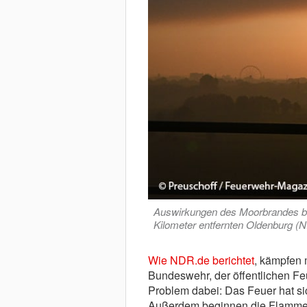
Auswirkungen des Moorbrandes b
Kilometer entfernten Oldenburg (NI
Wie NDR.de berichtet
, kämpfen m
Bundeswehr, der öffentlichen 
Problem dabei: Das Feuer hat sic
Außerdem beginnen die Flammen,