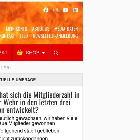
MEIN KONTO
ABOUT US
MEDIA-DATEN
KONTAKT
FEED
NEWSLETTER-ANMELDUNG
RKT
SHOP
Alles
Shop
SUCHEN
LE 91
TUELLE UMFRAGE
hat sich die Mitgliederzahl in
r Wehr in den letzten drei
en entwickelt?
eutlich gewachsen, wir haben viele
eue Mitglieder gewonnen
eitgehend stabil geblieben
eicht zurückgegangen