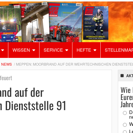
WISSEN
SERVICE
HEFTE
STELLENMA
NEWS
MEPPEN: MOORBRAND AUF DER WEHRTECHNISCHEN DIENSTSTEL
AK
feuert
nd auf der
Wie 
Eure
 Dienststelle 91
Jahr
D
n
W
L