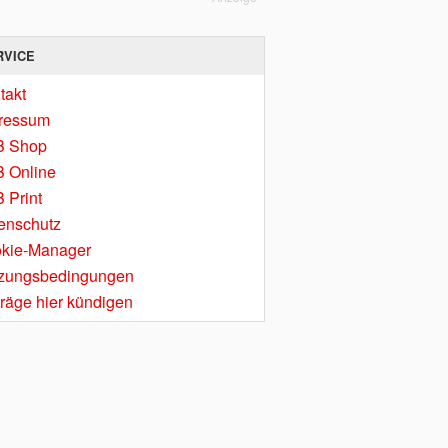
RVICE
takt
ressum
B Shop
 Online
 Print
enschutz
kie-Manager
zungsbedingungen
träge hier kündigen