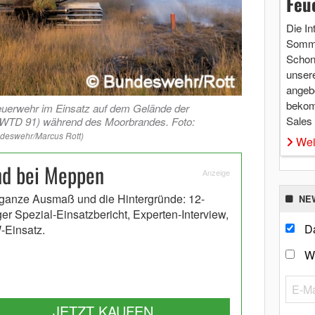
Feu
Die In
Somme
Schon 
unsere
angebo
bekom
uerwehr im Einsatz auf dem Gelände der
Sales
 (WTD 91) während des Moorbrandes. Foto:
ndeswehr/Marcus Rott)
Wei
d bei Meppen
Anzeige
ganze Ausmaß und die Hintergründe: 12-
NE
ger Spezial-Einsatzbericht, Experten-Interview,
Da
Einsatz.
W
JETZT KAUFEN