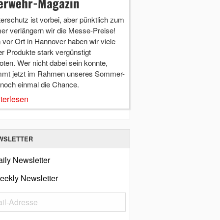
erwehr-Magazin
terschutz ist vorbei, aber pünktlich zum
r verlängern wir die Messe-Preise!
vor Ort in Hannover haben wir viele
r Produkte stark vergünstigt
ten. Wer nicht dabei sein konnte,
mt jetzt im Rahmen unseres Sommer-
 noch einmal die Chance.
terlesen
WSLETTER
ily Newsletter
eekly Newsletter