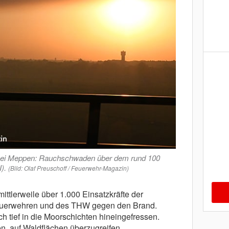
ei Meppen: Rauchschwaden über dem rund 100
).
(Bild: Olaf Preuschoff / Feuerwehr-Magazin)
ittlerweile über 1.000 Einsatzkräfte der
Feuerwehren und des THW gegen den Brand.
h tief in die Moorschichten hineingefressen.
 auf Waldflächen überzugreifen.