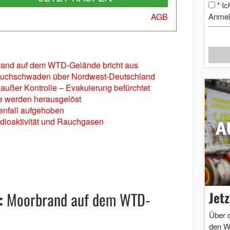
Ic
*
AGB
Anmel
rand auf dem WTD-Gelände bricht aus
auchschwaden über Nordwest-Deutschland
außer Kontrolle – Evakuierung befürchtet
te werden herausgelöst
enfall aufgehoben
adioaktivität und Rauchgasen
Jet
:
Moorbrand auf dem WTD-
Über 
den W