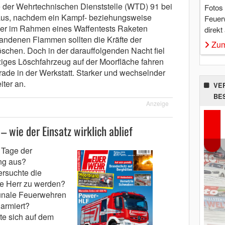
der Wehrtechnischen Dienststelle (WTD) 91 bei
Fotos
aus, nachdem ein Kampf- beziehungsweise
Feuer
er im Rahmen eines Waffentests Raketen
direkt
tandenen Flammen sollten die Kräfte der
Zum
chen. Doch in der darauffolgenden Nacht fiel
ziges Löschfahrzeug auf der Moorfläche fahren
rade in der Werkstatt. Starker und wechselnder
ter an.
VE
BE
Anzeige
 wie der Einsatz wirklich ablief
 Tage der
ng aus?
ersuchte die
e Herr zu werden?
nale Feuerwehren
larmiert?
e sich auf dem