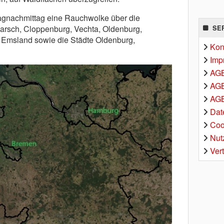
gnachmittag eine Rauchwolke über die
rsch, Cloppenburg, Vechta, Oldenburg,
SE
 Emsland sowie die Städte Oldenburg,
Kon
Imp
AG
AGB
AGB
Dat
Coo
Nut
Ver