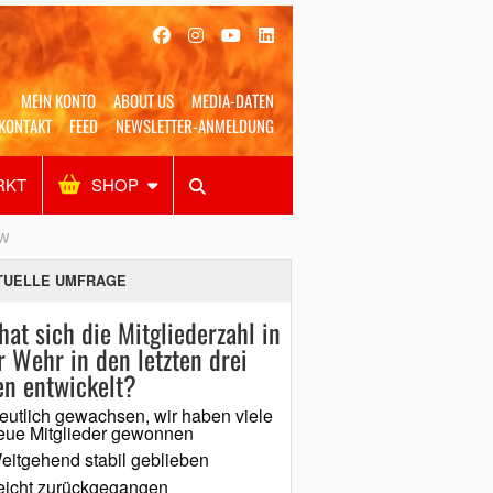
MEIN KONTO
ABOUT US
MEDIA-DATEN
KONTAKT
FEED
NEWSLETTER-ANMELDUNG
RKT
SHOP
Alles
Shop
SUCHEN
TW
TUELLE UMFRAGE
hat sich die Mitgliederzahl in
r Wehr in den letzten drei
en entwickelt?
eutlich gewachsen, wir haben viele
eue Mitglieder gewonnen
eitgehend stabil geblieben
eicht zurückgegangen