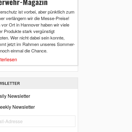
erwehr-Magazin
terschutz ist vorbei, aber pünktlich zum
r verlängern wir die Messe-Preise!
vor Ort in Hannover haben wir viele
r Produkte stark vergünstigt
ten. Wer nicht dabei sein konnte,
mt jetzt im Rahmen unseres Sommer-
 noch einmal die Chance.
terlesen
WSLETTER
ily Newsletter
eekly Newsletter