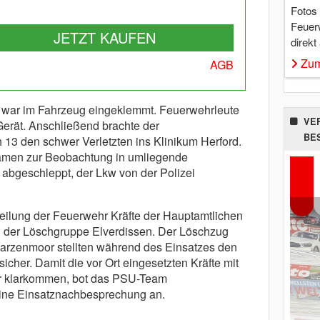
Fotos
Feuer
JETZT KAUFEN
direkt
Zum
AGB
 war im Fahrzeug eingeklemmt. Feuerwehrleute
VE
Gerät. Anschließend brachte der
BE
13 den schwer Verletzten ins Klinikum Herford.
 kamen zur Beobachtung in umliegende
bgeschleppt, der Lkw von der Polizei
teilung der Feuerwehr Kräfte der Hauptamtlichen
 der Löschgruppe Elverdissen. Der Löschzug
arzenmoor stellten während des Einsatzes den
icher. Damit die vor Ort eingesetzten Kräfte mit
er klarkommen, bot das PSU-Team
eine Einsatznachbesprechung an.