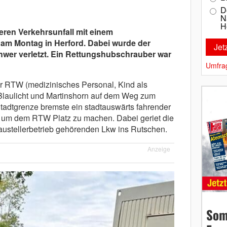
D
N
H
ren Verkehrsunfall mit einem
m Montag in Herford. Dabei wurde der
hwer verletzt. Ein Rettungshubschrauber war
Umfra
r RTW (medizinisches Personal, Kind als
 Blaulicht und Martinshorn auf dem Weg zum
Stadtgrenze bremste ein stadtauswärts fahrender
, um dem RTW Platz zu machen. Dabei geriet die
stellerbetrieb gehörenden Lkw ins Rutschen.
Anzeige
Som