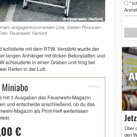
Ic
*
Anmel
it einem entgegenkommenden Lkw. Sieben Personen
Foto: Feuerwehr Herford
kollidierte mit dem RTW. Verstärkt wurde der
ter langen Anhänger mit dicken Betonplatten und
 schleuderte in einen Graben und hing bei
wei Reifen in der Luft.
 Miniabo
Anzeige
e mit 3 Ausgaben das Feuerwehr-Magazin
en und entscheide anschließend, ob du das
rwehr-Magazin als Print-Heft weiterlesen
Jet
test.
,00 €
Über 
den W