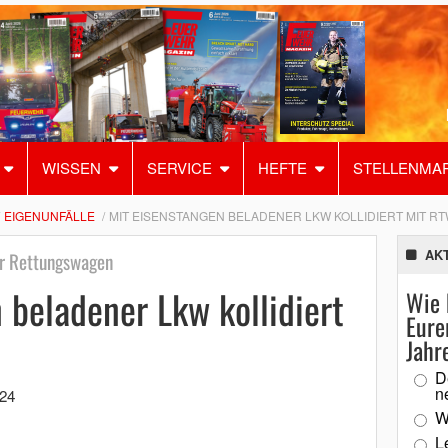
WISSEN
SERVICE
HEFTE
STELLENMA
EIGENUNFÄLLE
MIT EISENSTANGEN BELADENER LKW KOLLIDIERT MIT R
AK
er Rettungswagen
 beladener Lkw kollidiert
Wie 
Eure
Jahr
D
n
24
W
L