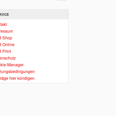
RVICE
takt
ressum
B Shop
 Online
 Print
enschutz
kie-Manager
zungsbedingungen
träge hier kündigen