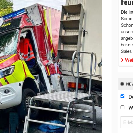
Feu
Die In
Somme
Schon 
unsere
angebo
bekom
Sales
Wei
NE
Da
W