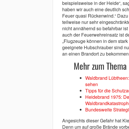
beispielsweise in der Heide“, sag
haben wir auch eine deutlich sc
Feuer quasi Rückenwind.“ Dazu 
teilweise nur sehr eingeschränk
nicht annähernd so befahrbar is
auch der Feuerwehreinsatz ist deu
„Flugzeuge können in dem stark 
geeignete Hubschrauber sind nur 
an einen Brandort zu bekommen.
Mehr zum Thema 
Waldbrand Lübtheen:
sehen
Tipps für die Schutz
Heidebrand 1975: De
Waldbrandkatastroph
Bundesweite Strategi
Angesichts dieser Gefahr hat Ki
Denn um auf große Brände vorbere