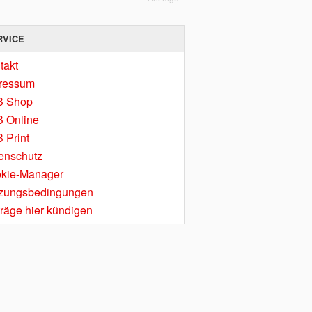
RVICE
takt
ressum
B Shop
 Online
 Print
enschutz
kie-Manager
zungsbedingungen
träge hier kündigen