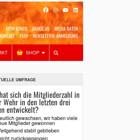
MEIN KONTO
ABOUT US
MEDIA-DATEN
KONTAKT
FEED
NEWSLETTER-ANMELDUNG
RKT
SHOP
Alles
Shop
SUCHEN
TUELLE UMFRAGE
hat sich die Mitgliederzahl in
r Wehr in den letzten drei
en entwickelt?
eutlich gewachsen, wir haben viele
eue Mitglieder gewonnen
eitgehend stabil geblieben
eicht zurückgegangen