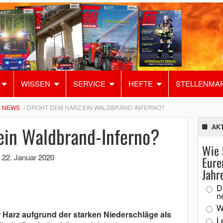
WISSEN
SERVICE
HEFTE
STELLENMA
NEWS
DROHT DEM HARZ EIN WALDBRAND-INFERNO?
ein Waldbrand-Inferno?
AK
Wie 
,
22. Januar 2020
Eure
Jahr
D
n
W
er Harz aufgrund der starken Niederschläge als
L