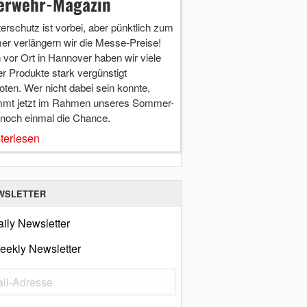
erwehr-Magazin
terschutz ist vorbei, aber pünktlich zum
r verlängern wir die Messe-Preise!
vor Ort in Hannover haben wir viele
r Produkte stark vergünstigt
ten. Wer nicht dabei sein konnte,
mt jetzt im Rahmen unseres Sommer-
 noch einmal die Chance.
terlesen
WSLETTER
ily Newsletter
eekly Newsletter