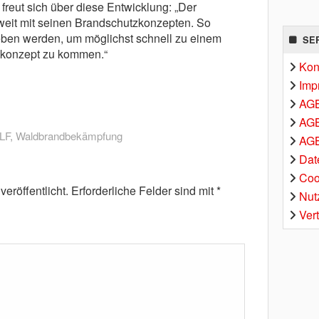
z freut sich über diese Entwicklung: „Der
 weit mit seinen Brandschutzkonzepten. So
ben werden, um möglichst schnell zu einem
SE
zkonzept zu kommen.“
Kon
Imp
AG
AGB
LF
,
Waldbrandbekämpfung
AGB
Dat
Coo
eröffentlicht.
Erforderliche Felder sind mit
*
Nut
Ver