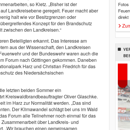
enarbeiten, so Kietz. „Bisher ist der
Fotos
 auf Landkreisebene geregelt. Feuer macht aber
Feuer
nig halt wie vor Besitzgrenzen oder
direkt
zübergreifendes Konzept für den Brandschutz
Zum
t zwischen den Landkreisen.“
ren Beteiligten erkannt. Das Interesse am
etern aus der Wissenschaft, den Landkreisen
VE
r Feuerwehr und der Bundeswehr waren auch die
BE
zum Forum nach Göttingen gekommen. Daneben
ionalpark Harz und Christian Friedrich für das
nschutz des Niedersächsischen
die letzten beiden Sommer ein
ärt Kreiswaldbrandbeauftragter Oliver Glaschke.
it im Harz zur Normalität werden. „Das sind
annten. Der Klimawandel schlägt bei uns im Wald
s das Forum alle Teilnehmer noch einmal für das
ie Zusammenarbeit über Landkreis- und
rt. „Wir brauchen einen gemeinsamen