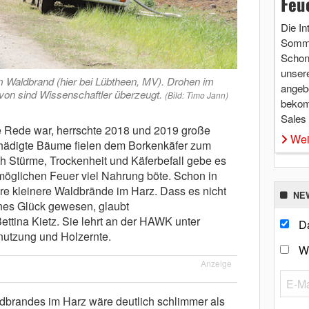
Feu
Die In
Somme
Schon 
unsere
m Waldbrand (hier bei Lübtheen, MV). Drohen im
angebo
von sind Wissenschaftler überzeugt.
(Bild: Timo Jann)
bekom
Sales
e Rede war, herrschte 2018 und 2019 große
Wei
chädigte Bäume fielen dem Borkenkäfer zum
ch Stürme, Trockenheit und Käferbefall gebe es
öglichen Feuer viel Nahrung böte. Schon in
re kleinere Waldbrände im Harz. Dass es nicht
NE
nes Glück gewesen, glaubt
Bettina Kietz. Sie lehrt an der HAWK unter
Da
nutzung und Holzernte.
W
Anzeige
dbrandes im Harz wäre deutlich schlimmer als