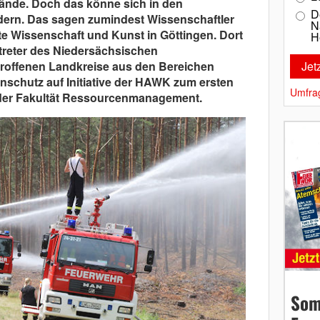
nde. Doch das könne sich in den
D
ern. Das sagen zumindest Wissenschaftler
N
e Wissenschaft und Kunst in Göttingen. Dort
H
rtreter des Niedersächsischen
troffenen Landkreise aus den Bereichen
nschutz auf Initiative der HAWK zum ersten
Umfra
der Fakultät Ressourcenmanagement.
Som