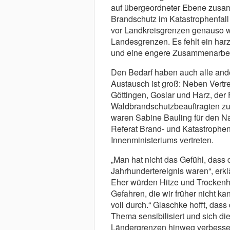
auf übergeordneter Ebene zusamm
Brandschutz im Katastrophenfall
vor Landkreisgrenzen genauso we
Landesgrenzen. Es fehlt ein har
und eine engere Zusammenarbei
Den Bedarf haben auch alle ande
Austausch ist groß: Neben Vertr
Göttingen, Goslar und Harz, de
Waldbrandschutzbeauftragten 
waren Sabine Bauling für den Nat
Referat Brand- und Katastrophe
Innenministeriums vertreten.
„Man hat nicht das Gefühl, dass 
Jahrhundertereignis waren“, erkl
Eher würden Hitze und Trockenhe
Gefahren, die wir früher nicht k
voll durch.“ Glaschke hofft, das
Thema sensibilisiert und sich d
Ländergrenzen hinweg verbesse