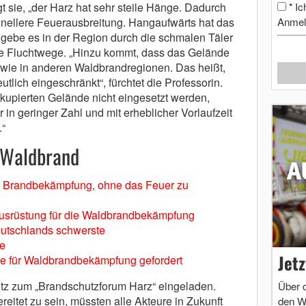
t sie, „der Harz hat sehr steile Hänge. Dadurch
Ic
*
hnellere Feuerausbreitung. Hangaufwärts hat das
Anmel
gebe es in der Region durch die schmalen Täler
te Fluchtwege. „Hinzu kommt, dass das Gelände
t wie in anderen Waldbrandregionen. Das heißt,
tlich eingeschränkt“, fürchtet die Professorin.
kupierten Gelände nicht eingesetzt werden,
in geringer Zahl und mit erheblicher Vorlaufzeit
“
Waldbrand
 Brandbekämpfung, ohne das Feuer zu
ausrüstung für die Waldbrandbekämpfung
utschlands schwerste
e
Jet
e für Waldbrandbekämpfung gefordert
etz zum „Brandschutzforum Harz“ eingeladen.
Über 
itet zu sein, müssten alle Akteure in Zukunft
den W