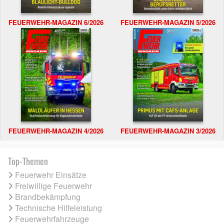
FEUERWEHR-MAGAZIN 6/2026
FEUERWEHR-MAGAZIN 5/2026
FEUERWEHR-MAGAZIN 4/2026
FEUERWEHR-MAGAZIN 3/2026
Top-Themen
Feuerwehr Einsätze
Freiwillige Feuerwehr
Brandbekämpfung
Technische Hilfeleistung
Feuerwehrfahrzeuge