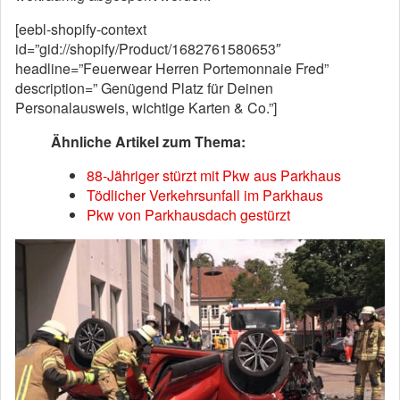
[eebl-shopify-context
id=”gid://shopify/Product/1682761580653″
headline=”Feuerwear Herren Portemonnaie Fred”
description=” Genügend Platz für Deinen
Personalausweis, wichtige Karten & Co.”]
Ähnliche Artikel zum Thema:
88-Jähriger stürzt mit Pkw aus Parkhaus
Tödlicher Verkehrsunfall im Parkhaus
Pkw von Parkhausdach gestürzt