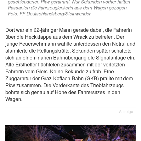
geschleuderten Pkw gerammt. Nur Sekunden vorher hatten
Passanten die Fahrzeuglenkerin aus dem Wagen gezogen.
Foto: FF Deutschlandsberg/Steinwender
Dort war ein 62-jähriger Mann gerade dabei, die Fahrerin
über die Heckklappe aus dem Wrack zu befreien. Der
junge Feuerwehrmann wählte unterdessen den Notruf und
alarmierte die Rettungskräfte. Sekunden später schaltete
sich an einem nahen Bahnübergang die Signalanlage ein.
Alle Ersthelfer flüchteten zusammen mit der verletzten
Fahrerin vom Gleis. Keine Sekunde zu früh. Eine
Zuggarnitur der Graz-Köflach-Bahn (GKB) prallte mit dem
Pkw zusammen. Die Vorderkante des Triebfahrzeugs
bohrte sich genau auf Höhe des Fahrersitzes in den
Wagen.
Anzeige