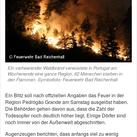
Ein verheerender Waldbrand verwüstete in Portugal am
Wochenende eine ganze Region. 62 Menschen starben in
den Flammen. Symbolfoto: Feuerwehr Bad Reichenhall
Ein Blitz soll nach offiziellen Angaben das Feuer in der
Region Pedrógão Grande am Samstag ausgelöst haben.
Die Behörden gehen davon aus, dass die Zahl der
Todesopfer noch deutlich höher liegt. Einige Dörfer sind
noch immer von der Außenwelt abgeschnitten.
Augenzeugen berichten, dass anfangs viel zu wenig