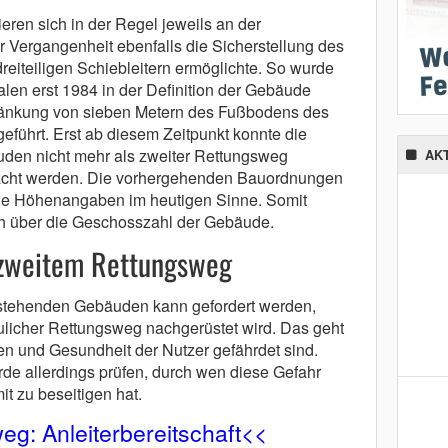
ren sich in der Regel jeweils an der
 Vergangenheit ebenfalls die Sicherstellung des
eiteiligen Schiebleitern ermöglichte. So wurde
len erst 1984 in der Definition der Gebäude
änkung von sieben Metern des Fußbodens des
eführt. Erst ab diesem Zeitpunkt konnte die
äuden nicht mehr als zweiter Rettungsweg
AK
racht werden. Die vorhergehenden Bauordnungen
ne Höhenangaben im heutigen Sinne. Somit
ich über die Geschosszahl der Gebäude.
zweitem Rettungsweg
stehenden Gebäuden kann gefordert werden,
aulicher Rettungsweg nachgerüstet wird. Das geht
en und Gesundheit der Nutzer gefährdet sind.
rde allerdings prüfen, durch wen diese Gefahr
t zu beseitigen hat.
eg: Anleiterbereitschaft<<