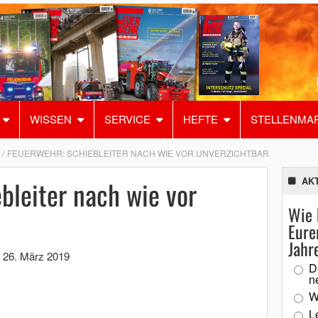
WISSEN
SERVICE
HEFTE
STELLENMA
FEUERWEHR: SCHIEBLEITER NACH WIE VOR UNVERZICHTBAR
bleiter nach wie vor
AK
Wie 
Eure
Jahr
,
26. März 2019
D
n
W
L