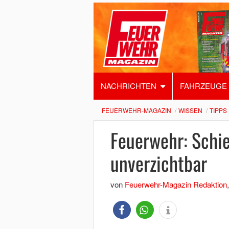
NACHRICHTEN
FAHRZEUGE
FEUERWEHR-MAGAZIN
WISSEN
TIPPS
Feuerwehr: Schie
unverzichtbar
von
Feuerwehr-Magazin Redaktion