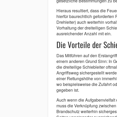
gesetzliche Bestimmungen zu b
Hieraus resultiert, dass die Feu
hierfür baurechtlich geforderten 
Drehleiter) auch weiterhin vorha
Vorhaltung der dreiteiligen Schi
ausreichender Anzahl mit ein.
Die Vorteile der Schi
Das Mitführen auf den Erstangri
einem anderen Grund Sinn: In G
die dreiteilige Schiebleiter oft
Angriffsweg sichergestellt werden
einer Rettungshöhe von immerh
wo beispielsweise die Zufahrt ode
gegeben ist.
Auch wenn die Aufgabenvielfalt
muss die Verknüpfung zwische
Brandschutz weiterhin sicherges