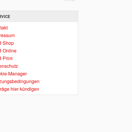
RVICE
takt
ressum
B Shop
 Online
 Print
enschutz
kie-Manager
zungsbedingungen
träge hier kündigen