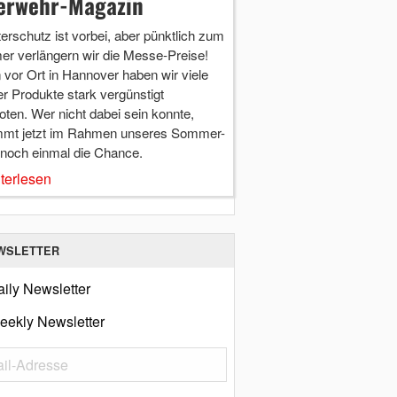
erwehr-Magazin
terschutz ist vorbei, aber pünktlich zum
r verlängern wir die Messe-Preise!
vor Ort in Hannover haben wir viele
r Produkte stark vergünstigt
ten. Wer nicht dabei sein konnte,
mt jetzt im Rahmen unseres Sommer-
 noch einmal die Chance.
terlesen
WSLETTER
ily Newsletter
eekly Newsletter