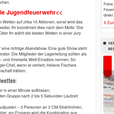
ichen.
Fotos
Feuer
die Jugendfeuerwehr<<
direkt
 Wetten auf zirka 10 Aktionen, sonst wird das
Zum
er, Ihr koordiniert dies nach dem Motto “Die
Oder Ihr wählt die besten Wetten in einer Jury
VE
” eine richtige Abendshow. Eine gute Show steht
BE
rator. Die Mitglieder der Lagerleitung sollten als
 und ihrerseits Wett-Einsätze nennen. So
ger-Chef, wenn er verliert, Helene Fischers
chaft trällern.
lwetten:
r in einer Minute aufblasen;
ten Gruppe nach 2 bis 5 Sekunden Laufzeit
 aufpusten – 3 Personen an 3 CM-Strahlrohren,
iler; am Eingang wird die Kombination aus