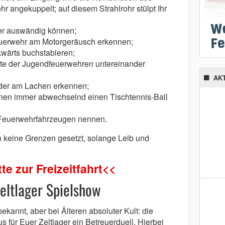
r angekuppelt; auf diesem Strahlrohr stülpt Ihr
fer auswändig können;
uerwehr am Motorgeräusch erkennen;
kwärts buchstabieren;
te der Jugendfeuerwehren untereinander
AK
der am Lachen erkennen;
onen immer abwechselnd einen Tischtennis-Ball
 Feuerwehrfahrzeugen nennen.
n keine Grenzen gesetzt, solange Leib und
te zur Freizeitfahrt<<
Zeltlager Spielshow
ekannt, aber bei Älteren absoluter Kult: die
 für Euer Zeltlager ein Betreuerduell. Hierbei