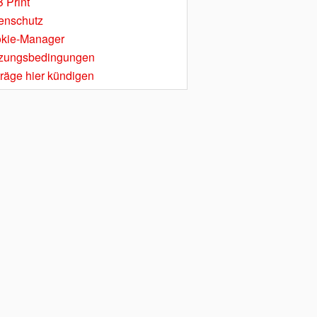
 Print
enschutz
kie-Manager
zungsbedingungen
träge hier kündigen