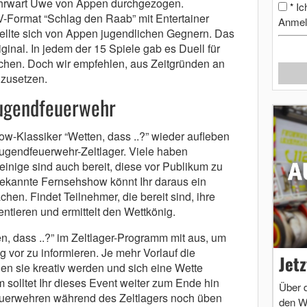
hrwart Uwe von Appen durchgezogen.
Ic
*
V-Format “Schlag den Raab” mit Entertainer
Anmel
stellte sich von Appen jugendlichen Gegnern. Das
inal. In jedem der 15 Spiele gab es Duell für
ichen. Doch wir empfehlen, aus Zeitgründen an
zusetzen.
Jugendfeuerwehr
w-Klassiker “Wetten, dass ..?” wieder aufleben
Jugendfeuerwehr-Zeltlager. Viele haben
inige sind auch bereit, diese vor Publikum zu
bekannte Fernsehshow könnt Ihr daraus ein
en. Findet Teilnehmer, die bereit sind, ihre
ntieren und ermittelt den Wettkönig.
en, dass ..?” im Zeltlager-Programm mit aus, um
g vor zu informieren. Je mehr Vorlauf die
Jet
n sie kreativ werden und sich eine Wette
olltet Ihr dieses Event weiter zum Ende hin
Über 
uerwehren während des Zeltlagers noch üben
den W