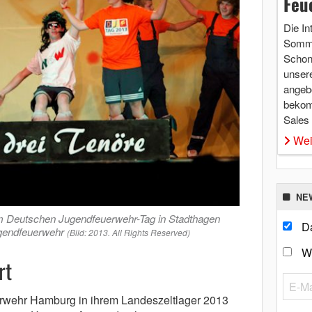
Feu
Die In
Somme
Schon 
unsere
angebo
bekom
Sales
Wei
NE
im Deutschen Jugendfeuerwehr-Tag in Stadthagen
Da
ugendfeuerwehr
(Bild: 2013. All Rights Reserved)
W
rt
erwehr Hamburg in ihrem Landeszeltlager 2013