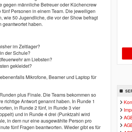
he gegen männliche Betreuer oder Küchencrew
je fünf Personen in einem Team. Die jeweiligen
 wie 50 Jugendliche, die vor der Show befragt
n geantwortet haben.
isher im Zeltlager?
 in der Schule?
dfeuerwehr am Liebsten?
sten gekleidet?
gebenenfalls Mikrofone, Beamer und Laptop für
SE
er Runden plus Finale. Die Teams bekommen so
re richtige Antwort genannt haben. In Runde 1
Kon
worten, in Runde 2 fünf, in Runde 3 vier
Imp
oppelt) und in Runde 4 drei (Punktzahl wird
AG
nale, in dem nur eine ausgewählte Person pro
AGB
inute fünf Fragen beantworten. Wieder gibt es für