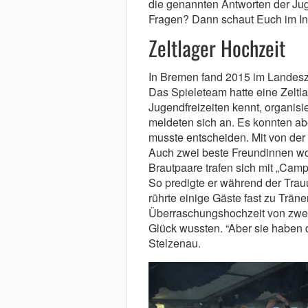
die genannten Antworten der Ju
Fragen? Dann schaut Euch im Int
Zeltlager Hochzeit
In Bremen fand 2015 im Landesze
Das Spieleteam hatte eine Zeltla
Jugendfreizeiten kennt, organis
meldeten sich an. Es konnten ab
musste entscheiden. Mit von der
Auch zwei beste Freundinnen wo
Brautpaare trafen sich mit „Cam
So predigte er während der Trau
rührte einige Gäste fast zu Trän
Überraschungshochzeit von zwei 
Glück wussten. “Aber sie haben 
Stelzenau.