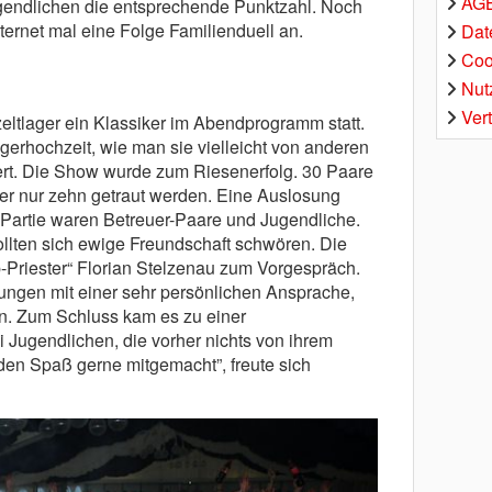
AGB
gendlichen die entsprechende Punktzahl. Noch
ernet mal eine Folge Familienduell an.
Dat
Coo
Nut
Ver
ltlager ein Klassiker im Abendprogramm statt.
gerhochzeit, wie man sie vielleicht von anderen
iert. Die Show wurde zum Riesenerfolg. 30 Paare
er nur zehn getraut werden. Eine Auslosung
 Partie waren Betreuer-Paare und Jugendliche.
llten sich ewige Freundschaft schwören. Die
p-Priester“ Florian Stelzenau zum Vorgespräch.
ungen mit einer sehr persönlichen Ansprache,
en. Zum Schluss kam es zu einer
Jugendlichen, die vorher nichts von ihrem
den Spaß gerne mitgemacht”, freute sich