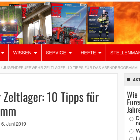
WISSEN
SERVICE
HEFTE
STELLENMA
JUGENDFEUERWEHR ZELTLAGER: 10 TIPPS FÜR DAS ABENDPROGRAMM
AK
Zeltlager: 10 Tipps für
Wie 
Eure
ramm
Jahr
D
n
,
6. Juni 2019
W
L