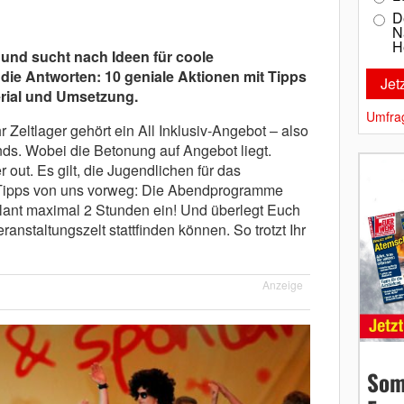
D
N
H
r und sucht nach Ideen für coole
ie Antworten: 10 geniale Aktionen mit Tipps
erial und Umsetzung.
Umfra
Zeltlager gehört ein All Inklusiv-Angebot – also
s. Wobei die Betonung auf Angebot liegt.
 out. Es gilt, die Jugendlichen für das
 Tipps von uns vorweg: Die Abendprogramme
Plant maximal 2 Stunden ein! Und überlegt Euch
ranstaltungszelt stattfinden können. So trotzt Ihr
Anzeige
Som