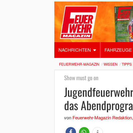
NACHRICHTEN
FAHRZEUGE
FEUERWEHR-MAGAZIN
WISSEN
TIPPS
Show must go on
Jugendfeuerwehr 
das Abendprog
von
Feuerwehr-Magazin Redaktion