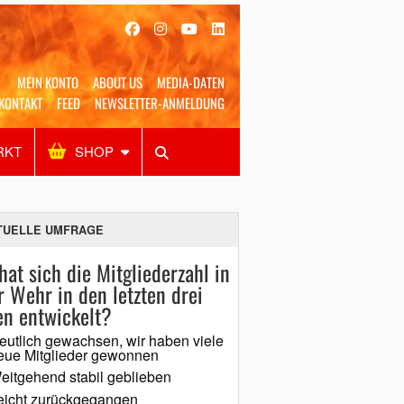
MEIN KONTO
ABOUT US
MEDIA-DATEN
KONTAKT
FEED
NEWSLETTER-ANMELDUNG
RKT
SHOP
Alles
Shop
SUCHEN
TUELLE UMFRAGE
hat sich die Mitgliederzahl in
r Wehr in den letzten drei
en entwickelt?
eutlich gewachsen, wir haben viele
eue Mitglieder gewonnen
eitgehend stabil geblieben
eicht zurückgegangen