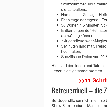
Strützkrümmer und Strahlroh
die Luftballons;
Namen aller Zeltlager-Hel
Fahrzeuge der eigenen Fe
50 Wörter in 5 Minuten rüc
Entfernungen der Heimator
auswändig können;
7 Jugendfeuerwehr-Mitglie
5 Minuten lang mit 5 Pers
hochhalten;
Spezifische Daten von 20
Hier sind den Ideen und Talente
Leben nicht gefährdet werden.
>>11 Schrit
Betreuerduell – die 
Bei Jugendlichen nicht mehr so b
Show Familienduell. Macht daraus