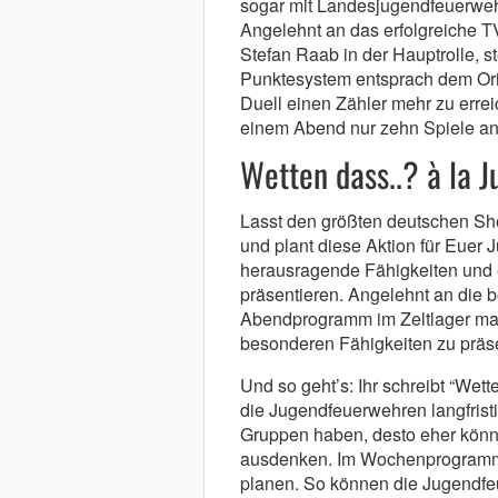
sogar mit Landesjugendfeuerwe
Angelehnt an das erfolgreiche T
Stefan Raab in der Hauptrolle, 
Punktesystem entsprach dem Orig
Duell einen Zähler mehr zu erre
einem Abend nur zehn Spiele an
Wetten dass..? à la 
Lasst den größten deutschen Sho
und plant diese Aktion für Euer 
herausragende Fähigkeiten und e
präsentieren. Angelehnt an die 
Abendprogramm im Zeltlager mach
besonderen Fähigkeiten zu präse
Und so geht’s: Ihr schreibt “Wett
die Jugendfeuerwehren langfristi
Gruppen haben, desto eher könne
ausdenken. Im Wochenprogramm s
planen. So können die Jugendfe