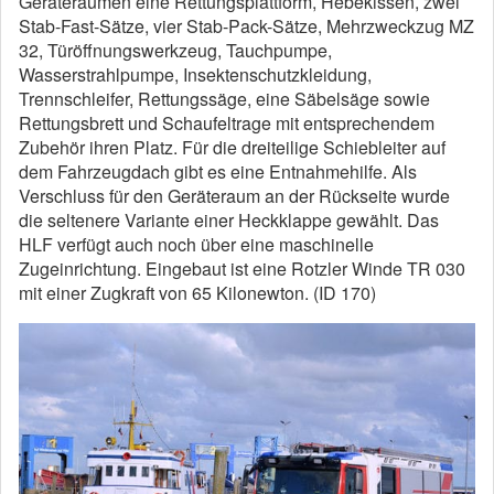
Geräteräumen eine Rettungsplattform, Hebekissen, zwei
Stab-Fast-Sätze, vier Stab-Pack-Sätze, Mehrzweckzug MZ
32, Türöffnungswerkzeug, Tauchpumpe,
Wasserstrahlpumpe, Insektenschutzkleidung,
Trennschleifer, Rettungssäge, eine Säbelsäge sowie
Rettungsbrett und Schaufeltrage mit entsprechendem
Zubehör ihren Platz. Für die dreiteilige Schiebleiter auf
dem Fahrzeugdach gibt es eine Entnahmehilfe. Als
Verschluss für den Geräteraum an der Rückseite wurde
die seltenere Variante einer Heckklappe gewählt. Das
HLF verfügt auch noch über eine maschinelle
Zugeinrichtung. Eingebaut ist eine Rotzler Winde TR 030
mit einer Zugkraft von 65 Kilonewton. (ID 170)