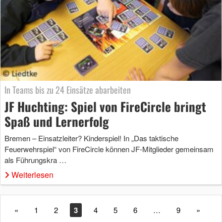
In Teams bis zu 24 Einsätze abarbeiten
JF Huchting: Spiel von FireCircle bringt
Spaß und Lernerfolg
Bremen – Einsatzleiter? Kinderspiel! In „Das taktische
Feuerwehrspiel“ von FireCircle können JF-Mitglieder gemeinsam
als Führungskra …
Weiterlesen
«
1
2
3
4
5
6
…
9
»