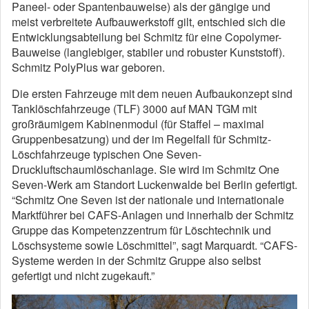
Paneel- oder Spantenbauweise) als der gängige und
meist verbreitete Aufbauwerkstoff gilt, entschied sich die
Entwicklungsabteilung bei Schmitz für eine Copolymer-
Bauweise (langlebiger, stabiler und robuster Kunststoff).
Schmitz PolyPlus war geboren.
Die ersten Fahrzeuge mit dem neuen Aufbaukonzept sind
Tanklöschfahrzeuge (TLF) 3000 auf MAN TGM mit
großräumigem Kabinenmodul (für Staffel – maximal
Gruppenbesatzung) und der im Regelfall für Schmitz-
Löschfahrzeuge typischen One Seven-
Druckluftschaumlöschanlage. Sie wird im Schmitz One
Seven-Werk am Standort Luckenwalde bei Berlin gefertigt.
“Schmitz One Seven ist der nationale und internationale
Marktführer bei CAFS-Anlagen und innerhalb der Schmitz
Gruppe das Kompetenzzentrum für Löschtechnik und
Löschsysteme sowie Löschmittel”, sagt Marquardt. “CAFS-
Systeme werden in der Schmitz Gruppe also selbst
gefertigt und nicht zugekauft.”