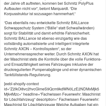
der Jahre oft auftreten, kommen bei Schmitz PolyPlus
Aufbauten nicht vor”, betont Marquardt. “Die
Korpusstruktur ist sozusagen hammerhart.”
“Das ebenfalls neu entwickelte Schmitz BALLance
Schwappschutz System (“Bälle” statt Schwallwänden)
sorgt für Stabilität und damit erhöhte Fahrsicherheit.
Schmitz BALLance ist ebenso einzigartig wie das
vollständig automatisierte und intelligent integrierte
Schmitz AXON – Kontrollsystem”, so der
Unternehmenssprecher weiter. Durch Schmitz AXON hat
der Maschinist stets die Kontrolle über die volle Funktions-
und Einsatzfähigkeit seines Fahrzeuges inklusive der
druckregulierten Pumpenabgänge und einer dynamischen
Tankfüllstands-Regulierung.
[eebl-shopify-context
id=”Z2lkOi8vc2hvcGlmeS9Qcm9kdWN0LzE2NDMxMjk5
Mjk4Mzc=” headline=”Fachwissen Feuerwehr: Maschinist
für Löschfahrzeug” description=” Fachwissen Feuerwehr:
Maschinist für Löschfahrzeuge Welche Aufgaben hat ein