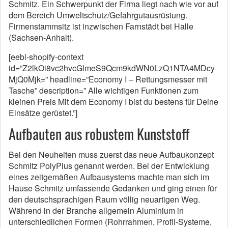
Schmitz. Ein Schwerpunkt der Firma liegt nach wie vor auf
dem Bereich Umweltschutz/Gefahrgutausrüstung.
Firmenstammsitz ist inzwischen Farnstädt bei Halle
(Sachsen-Anhalt).
[eebl-shopify-context
id=”Z2lkOi8vc2hvcGlmeS9Qcm9kdWN0LzQ1NTA4MDcy
MjQ0Mjk=” headline=”Economy I – Rettungsmesser mit
Tasche” description=” Alle wichtigen Funktionen zum
kleinen Preis Mit dem Economy I bist du bestens für Deine
Einsätze gerüstet.”]
Aufbauten aus robustem Kunststoff
Bei den Neuheiten muss zuerst das neue Aufbaukonzept
Schmitz PolyPlus genannt werden. Bei der Entwicklung
eines zeitgemäßen Aufbausystems machte man sich im
Hause Schmitz umfassende Gedanken und ging einen für
den deutschsprachigen Raum völlig neuartigen Weg.
Während in der Branche allgemein Aluminium in
unterschiedlichen Formen (Rohrrahmen, Profil-Systeme,