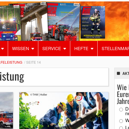
WISSEN
SERVICE
HEFTE
STELLENMA
LFELEISTUNG
SEITE 14
istung
AK
Wie 
Eure
Jahr
D
n
W
L