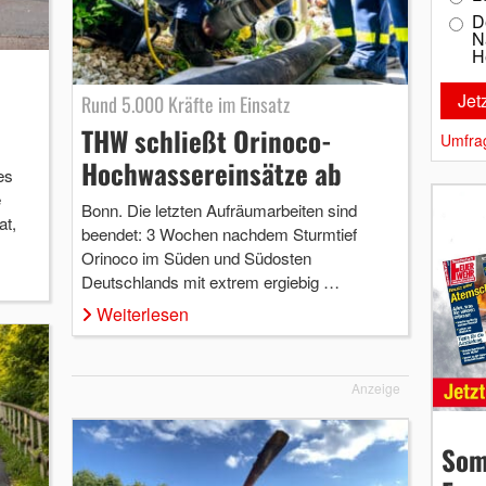
D
N
H
Rund 5.000 Kräfte im Einsatz
THW schließt Orinoco-
Umfra
Hochwassereinsätze ab
es
e
Bonn. Die letzten Aufräumarbeiten sind
at,
beendet: 3 Wochen nachdem Sturmtief
Orinoco im Süden und Südosten
Deutschlands mit extrem ergiebig …
Weiterlesen
Anzeige
Som