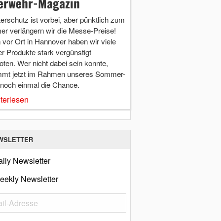
erwehr-Magazin
terschutz ist vorbei, aber pünktlich zum
r verlängern wir die Messe-Preise!
vor Ort in Hannover haben wir viele
r Produkte stark vergünstigt
ten. Wer nicht dabei sein konnte,
mt jetzt im Rahmen unseres Sommer-
 noch einmal die Chance.
terlesen
WSLETTER
ily Newsletter
eekly Newsletter