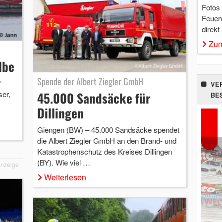
Fotos
Feuer
direkt
Zum
lbe
Spende der Albert Ziegler GmbH
“
VE
ser,
45.000 Sandsäcke für
BE
Dillingen
Giengen (BW) – 45.000 Sandsäcke spendet
die Albert Ziegler GmbH an den Brand- und
Katastrophenschutz des Kreises Dillingen
(BY). Wie viel …
nzeige
Weiterlesen