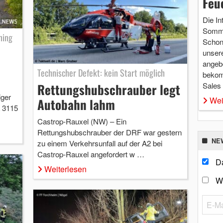
Feu
Die In
Somme
ning
Schon 
unsere
angebo
Technischer Defekt: kein Start möglich
bekom
Sales
Rettungshubschrauber legt
iger
Wei
Autobahn lahm
L 3115
Castrop-Rauxel (NW) – Ein
Rettungshubschrauber der DRF war gestern
NE
zu einem Verkehrsunfall auf der A2 bei
Castrop-Rauxel angefordert w …
Da
Weiterlesen
W