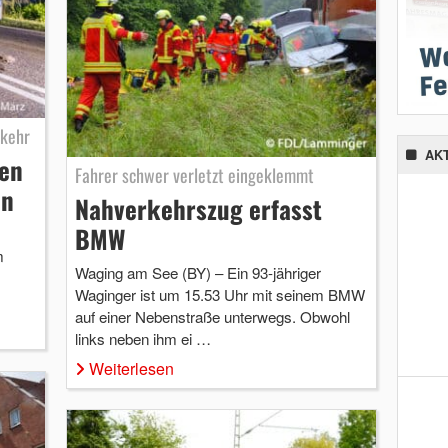
rkehr
AK
en
Fahrer schwer verletzt eingeklemmt
an
Nahverkehrszug erfasst
BMW
m
Waging am See (BY) – Ein 93-jähriger
Waginger ist um 15.53 Uhr mit seinem BMW
…
auf einer Nebenstraße unterwegs. Obwohl
links neben ihm ei …
Weiterlesen