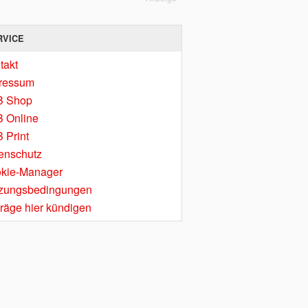
RVICE
takt
ressum
B Shop
 Online
 Print
enschutz
kie-Manager
zungsbedingungen
träge hier kündigen