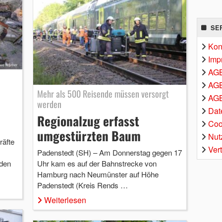
SE
Kon
Imp
AG
AGB
Mehr als 500 Reisende müssen versorgt
AGB
werden
Dat
Regionalzug erfasst
Coo
umgestürzten Baum
Nut
äfte
Ver
Padenstedt (SH) – Am Donnerstag gegen 17
Uhr kam es auf der Bahnstrecke von
 den
Hamburg nach Neumünster auf Höhe
Padenstedt (Kreis Rends …
Weiterlesen