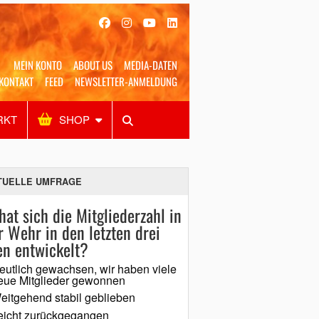
MEIN KONTO
ABOUT US
MEDIA-DATEN
KONTAKT
FEED
NEWSLETTER-ANMELDUNG
RKT
SHOP
Alles
Shop
SUCHEN
TUELLE UMFRAGE
hat sich die Mitgliederzahl in
r Wehr in den letzten drei
en entwickelt?
eutlich gewachsen, wir haben viele
eue Mitglieder gewonnen
eitgehend stabil geblieben
eicht zurückgegangen