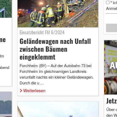
Ic
*
Anmel
Einsatzbericht FM 6/2024
ne
Geländewagen nach Unfall
zwischen Bäumen
eingeklemmt
 Im
Forchheim (BY) – Auf der Autobahn 73 bei
abend
Forchheim im gleichnamigen Landkreis
verunfallt nachts ein kleiner Geländewagen.
Durch die u …
Weiterlesen
Jet
Über 
den W