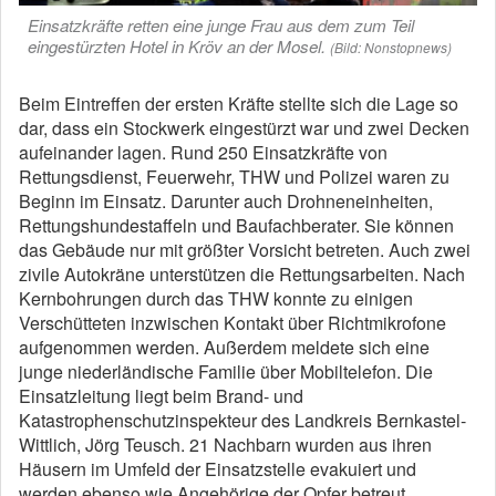
Einsatzkräfte retten eine junge Frau aus dem zum Teil
eingestürzten Hotel in Kröv an der Mosel.
(Bild: Nonstopnews)
Beim Eintreffen der ersten Kräfte stellte sich die Lage so
dar, dass ein Stockwerk eingestürzt war und zwei Decken
aufeinander lagen. Rund 250 Einsatzkräfte von
Rettungsdienst, Feuerwehr, THW und Polizei waren zu
Beginn im Einsatz. Darunter auch Drohneneinheiten,
Rettungshundestaffeln und Baufachberater. Sie können
das Gebäude nur mit größter Vorsicht betreten. Auch zwei
zivile Autokräne unterstützen die Rettungsarbeiten. Nach
Kernbohrungen durch das THW konnte zu einigen
Verschütteten inzwischen Kontakt über Richtmikrofone
aufgenommen werden. Außerdem meldete sich eine
junge niederländische Familie über Mobiltelefon. Die
Einsatzleitung liegt beim Brand- und
Katastrophenschutzinspekteur des Landkreis Bernkastel-
Wittlich, Jörg Teusch. 21 Nachbarn wurden aus ihren
Häusern im Umfeld der Einsatzstelle evakuiert und
werden ebenso wie Angehörige der Opfer betreut.