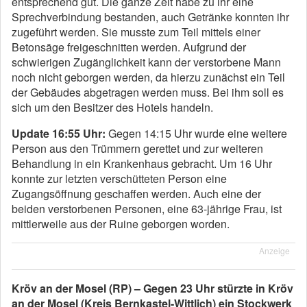
entsprechend gut. Die ganze Zeit habe zu ihr eine
Sprechverbindung bestanden, auch Getränke konnten ihr
zugeführt werden. Sie musste zum Teil mittels einer
Betonsäge freigeschnitten werden. Aufgrund der
schwierigen Zugänglichkeit kann der verstorbene Mann
noch nicht geborgen werden, da hierzu zunächst ein Teil
der Gebäudes abgetragen werden muss. Bei ihm soll es
sich um den Besitzer des Hotels handeln.
Update 16:55 Uhr:
Gegen 14:15 Uhr wurde eine weitere
Person aus den Trümmern gerettet und zur weiteren
Behandlung in ein Krankenhaus gebracht. Um 16 Uhr
konnte zur letzten verschütteten Person eine
Zugangsöffnung geschaffen werden. Auch eine der
beiden verstorbenen Personen, eine 63-jährige Frau, ist
mittlerweile aus der Ruine geborgen worden.
Anzeige
Kröv an der Mosel (RP) – Gegen 23 Uhr stürzte in Kröv
an der Mosel (Kreis Bernkastel-Wittlich) ein Stockwerk