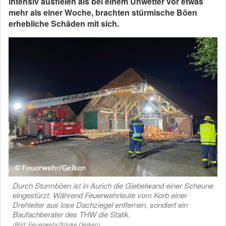
intensiv ausfielen als bei einem Unwetter vor etwas
mehr als einer Woche, brachten stürmische Böen
erhebliche Schäden mit sich.
Durch Sturmböen ist in Aurich die Giebelwand einer Scheune
eingestürzt. Während Feuerwehrleute vom Korb einer
Drehleiter aus lose Dachziegel entfernen, sondiert ein
Baufachberater des THW die Statik.
(Bild: Feuerwehr/Sönke Geiken)