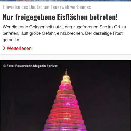
Hinweise des Deutschen Feuerwehrverbandes
Nur freigegebene Eisflächen betreten!
Wer die erste Gelegenheit nutzt, den zugefrorenen See im Ort zu
betreten, läuft große Gefahr, einzubrechen. Der derzeitige Frost
garantier …
Weiterlesen