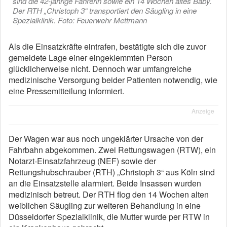
sind die 42-jährige Fahrerin sowie ein 14 Wochen altes Baby.
Der RTH „Christoph 3“ transportiert den Säugling in eine
Spezialklinik. Foto: Feuerwehr Mettmann
Als die Einsatzkräfte eintrafen, bestätigte sich die zuvor
gemeldete Lage einer eingeklemmten Person
glücklicherweise nicht. Dennoch war umfangreiche
medizinische Versorgung beider Patienten notwendig, wie
eine Pressemitteilung informiert.
Anzeige
Der Wagen war aus noch ungeklärter Ursache von der
Fahrbahn abgekommen. Zwei Rettungswagen (RTW), ein
Notarzt-Einsatzfahrzeug (NEF) sowie der
Rettungshubschrauber (RTH) „Christoph 3“ aus Köln sind
an die Einsatzstelle alarmiert. Beide Insassen wurden
medizinisch betreut. Der RTH flog den 14 Wochen alten
weiblichen Säugling zur weiteren Behandlung in eine
Düsseldorfer Spezialklinik, die Mutter wurde per RTW in