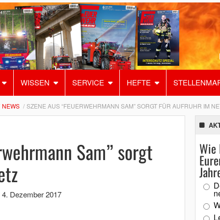
WISSEN
SERVICE
HEFTE
STELLENMA
NEWS
SZENE AUS “FEUERWEHRMANN SAM” SORGT FÜR AUFRUHR IM NE
AK
erwehrmann Sam” sorgt
Wie 
Eure
etz
Jahr
D
n
,
4. Dezember 2017
W
L