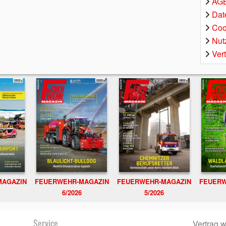
AGB
Dat
Coo
Nut
Ver
MAGAZIN
FEUERWEHR-MAGAZIN
FEUERWEHR-MAGAZIN
FEUERW
6/2026
5/2026
Service
Vertrag w