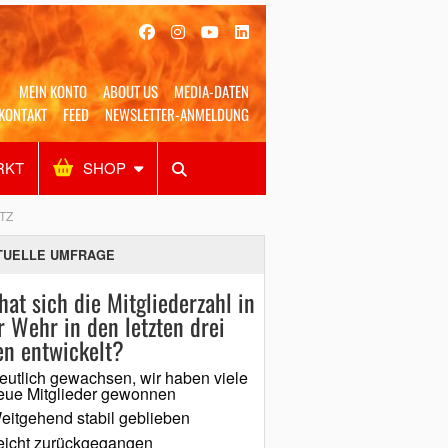
MEIN KONTO
ABOUT US
MEDIA-DATEN
KONTAKT
FEED
NEWSLETTER-ANMELDUNG
RKT
SHOP
Alles
Shop
SUCHEN
TZ
TUELLE UMFRAGE
hat sich die Mitgliederzahl in
r Wehr in den letzten drei
en entwickelt?
eutlich gewachsen, wir haben viele
eue Mitglieder gewonnen
eitgehend stabil geblieben
eicht zurückgegangen