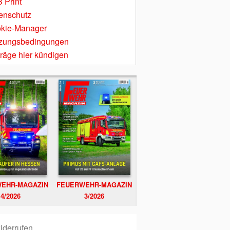
 Print
enschutz
kie-Manager
zungsbedingungen
träge hier kündigen
EHR-MAGAZIN
FEUERWEHR-MAGAZIN
4/2026
3/2026
iderrufen