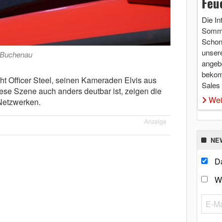
Feu
Die In
Somme
Schon 
unsere
 Buchenau
angebo
bekom
ht Officer Steel, seinen Kameraden Elvis aus
Sales
ese Szene auch anders deutbar ist, zeigen die
Wei
Netzwerken.
Anzeige
NE
Da
W