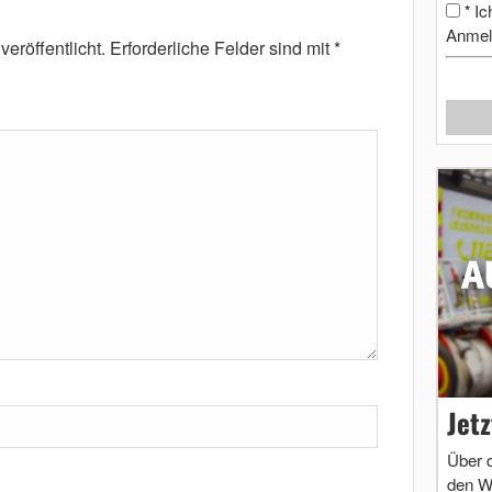
Ic
*
Anmel
eröffentlicht.
Erforderliche Felder sind mit
*
Jet
Über 
den W