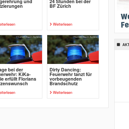
gerehrung und
24 Stunden bei der
tzierungen
BF Zürich
iterlesen
Weiterlesen
AK
age bei der
Dirty Dancing:
erwehr: KiKa-
Feuerwehr tanzt für
ie erfüllt Florians
vorbeugenden
rzenswunsch
Brandschutz
iterlesen
Weiterlesen