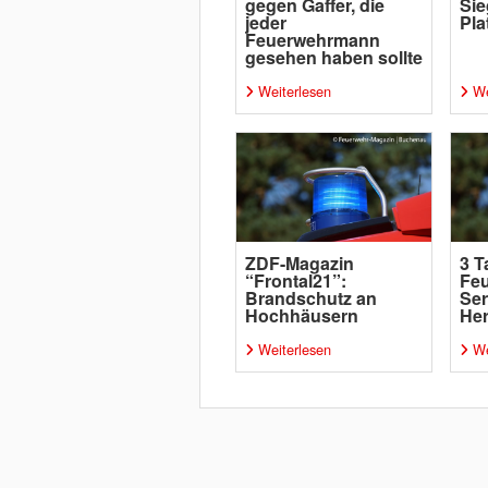
gegen Gaffer, die
Sie
jeder
Pla
Feuerwehrmann
gesehen haben sollte
Weiterlesen
We
ZDF-Magazin
3 T
“Frontal21”:
Feu
Brandschutz an
Ser
Hochhäusern
He
Weiterlesen
We