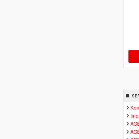
SE
Kon
Imp
AG
AGB