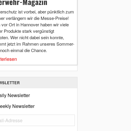
erwehr-Magazin
terschutz ist vorbei, aber pünktlich zum
r verlängern wir die Messe-Preise!
vor Ort in Hannover haben wir viele
r Produkte stark vergünstigt
ten. Wer nicht dabei sein konnte,
mt jetzt im Rahmen unseres Sommer-
 noch einmal die Chance.
terlesen
WSLETTER
ily Newsletter
eekly Newsletter