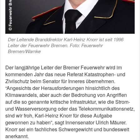
Der Leitende Branddirektor Karl-Heinz Knorr ist seit 1996
Leiter der Feuerwehr Bremen. Foto: Feuerwehr
Bremen/Warnke
Der langjährige Leiter der Bremer Feuerwehr wird im
kommenden Jahr das neue Referat Katastrophen- und
Zivilschutz beim Senator für Inneres übernehmen.
“Angesichts der Herausforderungen hinsichtlich des
Klimawandels, aber auch der Bedrohung von Angriffen
auf die so genannte kritische Infrastruktur, wie die Strom-
und Wasserversorgung oder das Telekommunikationsnetz,
sind wir froh, Karl-Heinz Knorr für diese Aufgabe
gewonnen zu haben”, sagt Innensenator Ulrich Mäurer.
Knorr sei ein fachliches Schwergewicht und bundesweit
anerkannt.