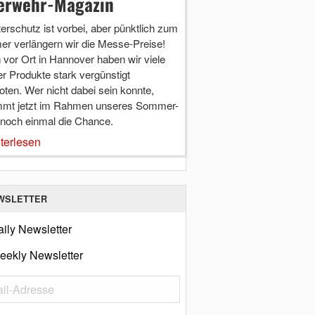
erwehr-Magazin
terschutz ist vorbei, aber pünktlich zum
r verlängern wir die Messe-Preise!
vor Ort in Hannover haben wir viele
r Produkte stark vergünstigt
ten. Wer nicht dabei sein konnte,
mt jetzt im Rahmen unseres Sommer-
 noch einmal die Chance.
terlesen
WSLETTER
ily Newsletter
eekly Newsletter