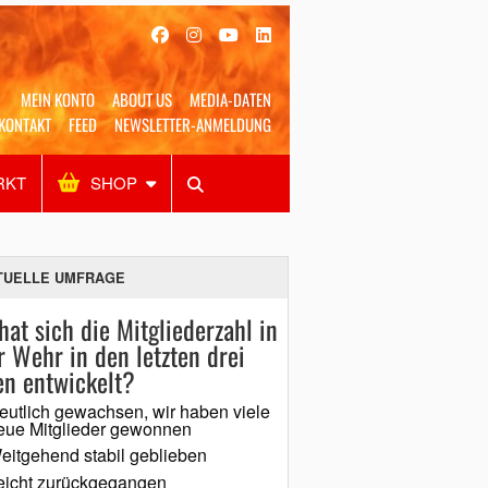
MEIN KONTO
ABOUT US
MEDIA-DATEN
KONTAKT
FEED
NEWSLETTER-ANMELDUNG
RKT
SHOP
Alles
Shop
SUCHEN
TUELLE UMFRAGE
hat sich die Mitgliederzahl in
r Wehr in den letzten drei
en entwickelt?
eutlich gewachsen, wir haben viele
eue Mitglieder gewonnen
eitgehend stabil geblieben
eicht zurückgegangen