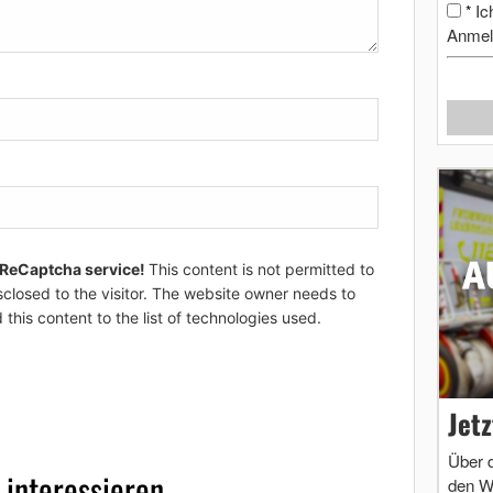
Ic
*
Anmel
 ReCaptcha service!
This content is not permitted to
sclosed to the visitor. The website owner needs to
 this content to the list of technologies used.
Jet
Über 
 interessieren
den W