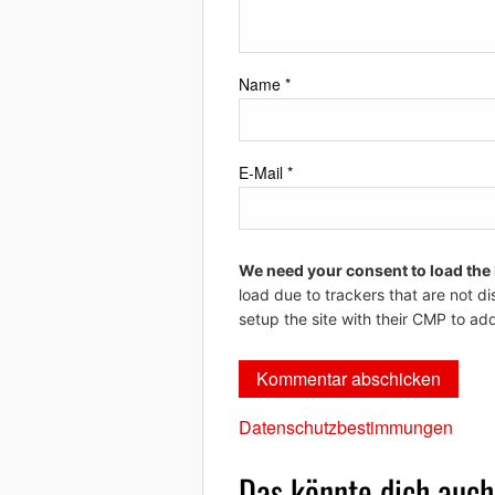
Name
*
E-Mail
*
We need your consent to load the
load due to trackers that are not di
setup the site with their CMP to add
Datenschutzbestimmungen
Das könnte dich auch