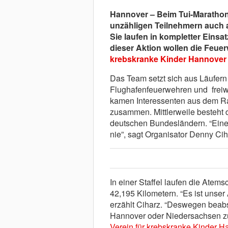
Hannover – Beim Tui-Marathon 
unzähligen Teilnehmern auch 
Sie laufen in kompletter Einsa
dieser Aktion wollen die Feue
krebskranke Kinder Hannover 
Das Team setzt sich aus Läufer
Flughafenfeuerwehren und frei
kamen Interessenten aus dem 
zusammen. Mittlerweile besteht d
deutschen Bundesländern. “Eine
nie”, sagt Organisator Denny Cih
In einer Staffel laufen die Atem
42,195 Kilometern. “Es ist unser 
erzählt Ciharz. “Deswegen beab
Hannover oder Niedersachsen z
Verein für krebskranke Kinder H