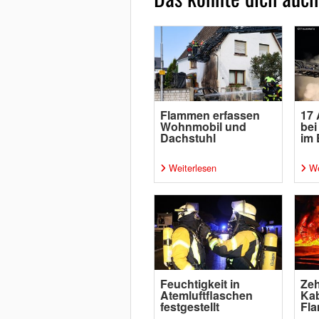
Flammen erfassen
17 
Wohnmobil und
bei
Dachstuhl
im 
Weiterlesen
We
Feuchtigkeit in
Ze
Atemluftflaschen
Kab
festgestellt
Fl