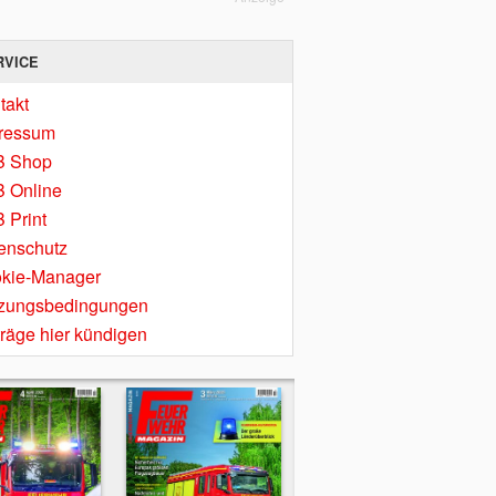
RVICE
takt
ressum
B Shop
 Online
 Print
enschutz
kie-Manager
zungsbedingungen
träge hier kündigen