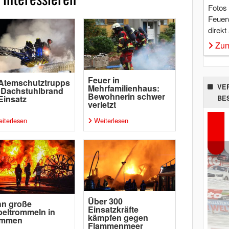
Fotos
Feuer
direkt
Zum
Feuer in
Atemschutztrupps
VE
Mehrfamilienhaus:
 Dachstuhlbrand
Bewohnerin schwer
Einsatz
BE
verletzt
iterlesen
Weiterlesen
Über 300
hn große
Einsatzkräfte
eltrommeln in
kämpfen gegen
ammen
Flammenmeer