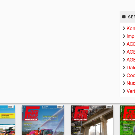
SE
Kon
Imp
AG
AGB
AGB
Dat
Coo
Nut
Ver