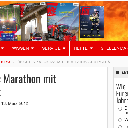
WISSEN
SERVICE
HEFTE
STELLENMA
NEWS
FÜR GUTEN ZWECK: MARATHON MIT ATEMSCHUTZGERÄT
: Marathon mit
AK
Wie 
t
Eure
Jahr
,
13. März 2012
D
n
W
L