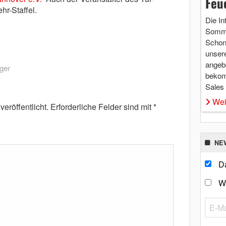
Feu
hr-Staffel.
Die In
Somme
Schon 
unsere
angebo
ger
bekom
Sales
Wei
eröffentlicht.
Erforderliche Felder sind mit
*
NE
Da
W