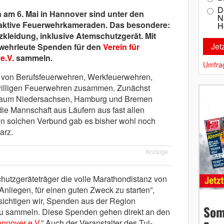
D
am 6. Mai in Hannover sind unter den
N
aktive Feuerwehrkameraden. Das besondere:
H
tzkleidung, inklusive Atemschutzgerät. Mit
rwehrleute Spenden für den
Verein für
e.V.
sammeln.
Umfra
n von Berufsfeuerwehren, Werkfeuerwehren,
willigen Feuerwehren zusammen. Zunächst
Raum Niedersachsen, Hamburg und Bremen
ie Mannschaft aus Läufern aus fast allen
n solchen Verbund gab es bisher wohl noch
arz.
Anzeige
schutzgeräteträger die volle Marathondistanz von
Anliegen, für einen guten Zweck zu starten”,
sichtigen wir, Spenden aus der Region
Som
u sammeln. Diese Spenden gehen direkt an den
annover e.V.
” Auch der Veranstalter des Tui-