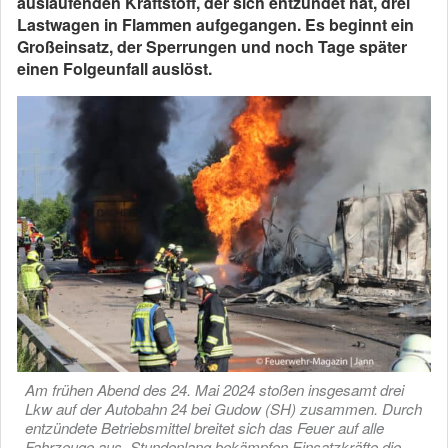
auslaufenden Kraftstoff, der sich entzündet hat, drei
Lastwagen in Flammen aufgegangen. Es beginnt ein
Großeinsatz, der Sperrungen und noch Tage später
einen Folgeunfall auslöst.
Am frühen Abend des 24. Mai 2024 stoßen insgesamt drei
Lkw auf der Autobahn 24 bei Gudow (SH) zusammen. Durch
entzündete Betriebsmittel breitet sich das Feuer auf alle
Fahrzeuge aus. Stundenlang bekämpfen Einsatzkräfte die