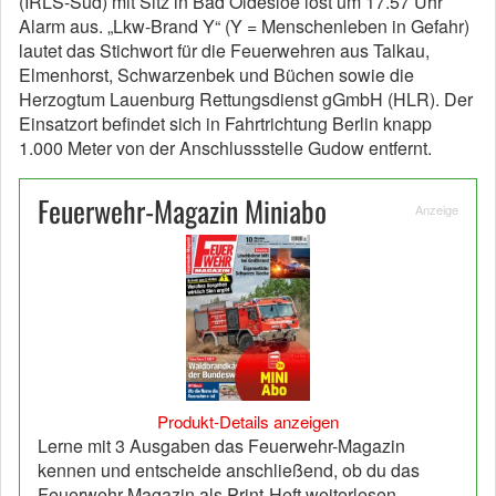
(IRLS-Süd) mit Sitz in Bad Oldesloe löst um 17.57 Uhr
Alarm aus. „Lkw-Brand Y“ (Y = Menschenleben in Gefahr)
lautet das Stichwort für die Feuerwehren aus Talkau,
Elmenhorst, Schwarzenbek und Büchen sowie die
Herzogtum Lauenburg Rettungsdienst gGmbH (HLR). Der
Einsatzort befindet sich in Fahrtrichtung Berlin knapp
1.000 Meter von der Anschlussstelle Gudow entfernt.
Feuerwehr-Magazin Miniabo
Anzeige
Produkt-Details anzeigen
Lerne mit 3 Ausgaben das Feuerwehr-Magazin
kennen und entscheide anschließend, ob du das
Feuerwehr-Magazin als Print-Heft weiterlesen