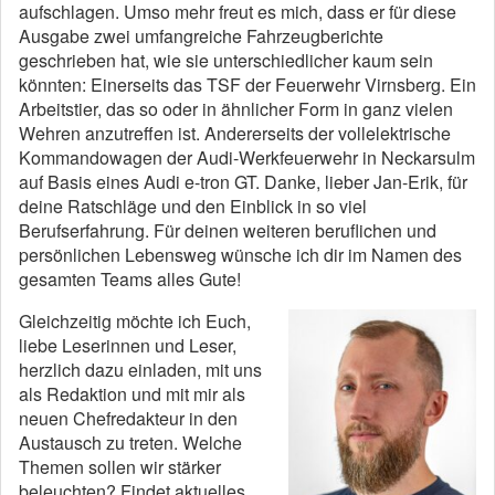
aufschlagen. Umso mehr freut es mich, dass er für diese
Ausgabe zwei umfangreiche Fahrzeugberichte
geschrieben hat, wie sie unterschiedlicher kaum sein
könnten: Einerseits das TSF der Feuerwehr Virnsberg. Ein
Arbeitstier, das so oder in ähnlicher Form in ganz vielen
Wehren anzutreffen ist. Andererseits der vollelektrische
Kommandowagen der Audi-Werkfeuerwehr in Neckarsulm
auf Basis eines Audi e-tron GT. Danke, lieber Jan-Erik, für
deine Ratschläge und den Einblick in so viel
Berufserfahrung. Für deinen weiteren beruflichen und
persönlichen Lebensweg wünsche ich dir im Namen des
gesamten Teams alles Gute!
Gleichzeitig möchte ich Euch,
liebe Leserinnen und Leser,
herzlich dazu einladen, mit uns
als Redaktion und mit mir als
neuen Chefredakteur in den
Austausch zu treten. Welche
Themen sollen wir stärker
beleuchten? Findet aktuelles