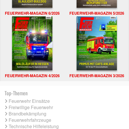
FEUERWEHR-MAGAZIN 6/2026
FEUERWEHR-MAGAZIN 5/2026
FEUERWEHR-MAGAZIN 4/2026
FEUERWEHR-MAGAZIN 3/2026
Top-Themen
Feuerwehr Einsätze
Freiwillige Feuerwehr
Brandbekämpfung
Feuerwehrfahrzeuge
Technische Hilfeleistung