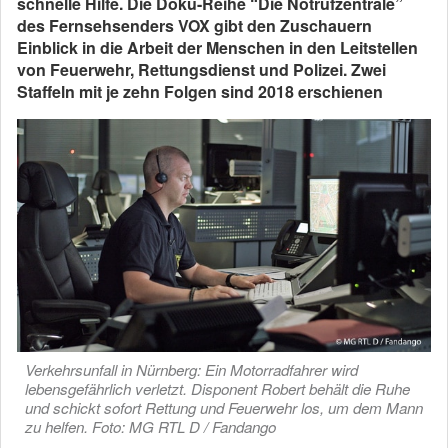
schnelle Hilfe. Die Doku-Reihe “Die Notrufzentrale”
des Fernsehsenders VOX gibt den Zuschauern
Einblick in die Arbeit der Menschen in den Leitstellen
von Feuerwehr, Rettungsdienst und Polizei. Zwei
Staffeln mit je zehn Folgen sind 2018 erschienen
Verkehrsunfall in Nürnberg: Ein Motorradfahrer wird
lebensgefährlich verletzt. Disponent Robert behält die Ruhe
und schickt sofort Rettung und Feuerwehr los, um dem Mann
zu helfen. Foto: MG RTL D / Fandango