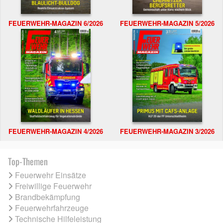
FEUERWEHR-MAGAZIN 6/2026
FEUERWEHR-MAGAZIN 5/2026
FEUERWEHR-MAGAZIN 4/2026
FEUERWEHR-MAGAZIN 3/2026
Top-Themen
Feuerwehr Einsätze
Freiwillige Feuerwehr
Brandbekämpfung
Feuerwehrfahrzeuge
Technische Hilfeleistung