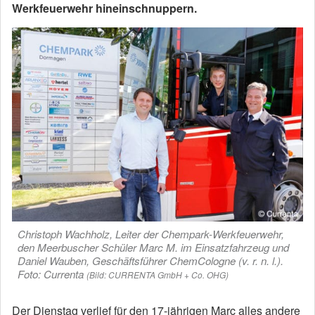
Werkfeuerwehr hineinschnuppern.
Christoph Wachholz, Leiter der Chempark-Werkfeuerwehr,
den Meerbuscher Schüler Marc M. im Einsatzfahrzeug und
Daniel Wauben, Geschäftsführer ChemCologne (v. r. n. l.).
Foto: Currenta
(Bild: CURRENTA GmbH + Co. OHG)
Der Dienstag verlief für den 17-jährigen Marc alles andere