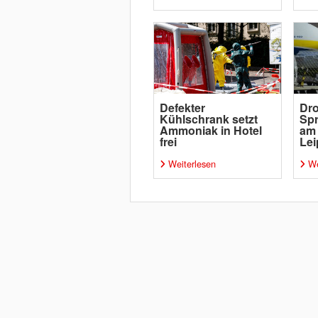
Defekter
Dro
Kühlschrank setzt
Spr
Ammoniak in Hotel
am
frei
Lei
Weiterlesen
We