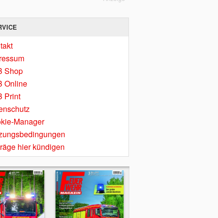
RVICE
takt
ressum
B Shop
 Online
 Print
enschutz
kie-Manager
zungsbedingungen
träge hier kündigen