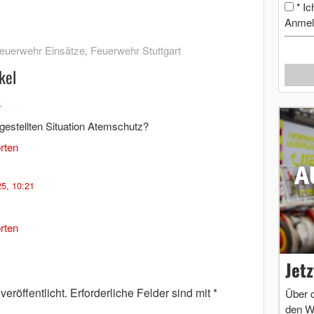
Ic
*
Anmel
euerwehr Einsätze
,
Feuerwehr Stuttgart
kel
6
gestellten Situation Atemschutz?
rten
25, 10:21
rten
Jet
eröffentlicht.
Erforderliche Felder sind mit
*
Über 
den W