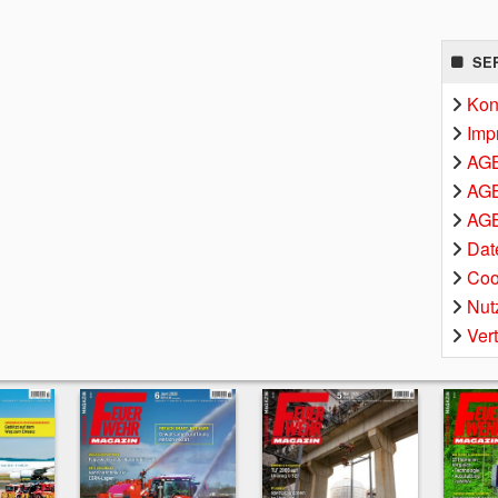
SE
Kon
Imp
AG
AGB
AGB
Dat
Coo
Nut
Ver