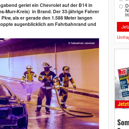
agabend geriet
ein Chevrolet
auf der B14 in
D
N
s-Murr-Kreis) in Brand. Der 33-jährige Fahrer
H
Pkw, als er gerade den 1.588 Meter langen
stoppte augenblicklich am Fahrbahnrand und
Umfra
Som