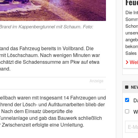
Feu
Die In
Somme
Schon 
Brand im Kappenbergtunnel mit Schaum. Foto:
unsere
angebo
bekom
and das Fahrzeug bereits in Vollbrand. Die
Sales
 mit Löschschaum. Nach wenigen Minuten war
i schätzt die Schadenssumme am Pkw auf etwa
Wei
mand.
Anzeige
NE
Fellbach waren mit insgesamt 14 Fahrzeugen und
Da
ährend der Lösch- und Aufräumarbeiten blieb der
. Nach dem Einsatz überprüfte die
W
 Tunnelanlage und gab das Bauwerk schließlich
er Zwischenzeit erfolgte eine Umleitung.