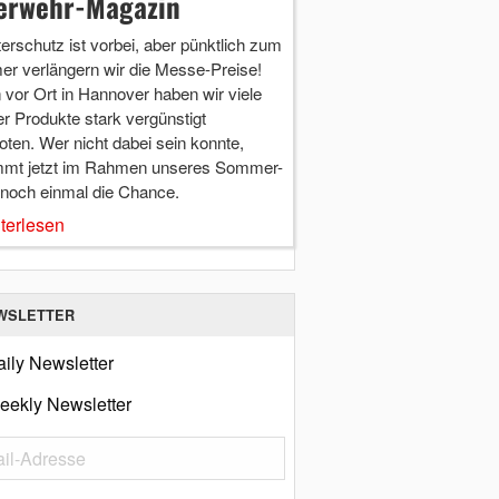
erwehr-Magazin
terschutz ist vorbei, aber pünktlich zum
r verlängern wir die Messe-Preise!
vor Ort in Hannover haben wir viele
r Produkte stark vergünstigt
ten. Wer nicht dabei sein konnte,
mt jetzt im Rahmen unseres Sommer-
 noch einmal die Chance.
terlesen
WSLETTER
ily Newsletter
eekly Newsletter