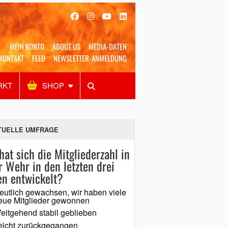
MEIN KONTO
ABOUT US
MEDIA-DATEN
KONTAKT
FEED
NEWSLETTER-ANMELDUNG
RKT
SHOP
Alles
Shop
SUCHEN
TUELLE UMFRAGE
hat sich die Mitgliederzahl in
r Wehr in den letzten drei
en entwickelt?
eutlich gewachsen, wir haben viele
eue Mitglieder gewonnen
eitgehend stabil geblieben
eicht zurückgegangen