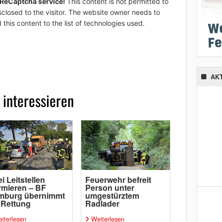
 ReCaptcha service!
This content is not permitted to
sclosed to the visitor. The website owner needs to
 this content to the list of technologies used.
AK
 interessieren
i Leitstellen
Feuerwehr befreit
rmieren – BF
Person unter
mburg übernimmt
umgestürztem
 Rettung
Radlader
iterlesen
Weiterlesen