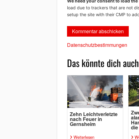
We need your consent to load the
load due to trackers that are not di
setup the site with their CMP to add
Datenschutzbestimmungen
Das könnte dich auch
Zwe
Zehn Leichtverletzte
ala
nach Feuer in
Ha
Gernsheim
die
Weiterlesen
We