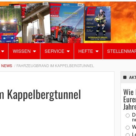
WISSEN
SERVICE
HEFTE
STELLENMA
NEWS
FAHRZEUGBRAND IM KAPPELBERGTUNNEL
AK
m Kappelbergtunnel
Wie 
Eure
Jahr
D
n
W
L