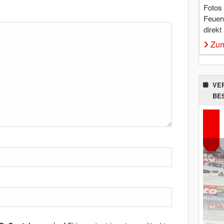
Fotos
Feuer
direkt
Zum
VE
BE