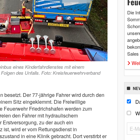
Feu
Die In
Somme
Schon 
unsere
angebo
bekom
Sales
Wei
einbus eines Kinderfahrdienstes mit einem
n Folgen des Unfalls. Foto: Kreisfeuerwehrverband
NE
en besetzt. Der 77-jährige Fahrer wird durch den
nem Sitz eingeklemmt. Die Freiwillige
Da
e Feuerwehr Friedrichshafen werden zum
W
efreien den Fahrer mit hydraulischem
r Erstversorgung, zu der auch ein
ist, wird er vom Rettungsdienst in
stand in eine Klinik gebracht. Dort verstirbt er