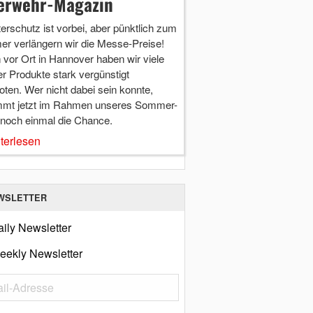
erwehr-Magazin
terschutz ist vorbei, aber pünktlich zum
r verlängern wir die Messe-Preise!
vor Ort in Hannover haben wir viele
r Produkte stark vergünstigt
ten. Wer nicht dabei sein konnte,
mt jetzt im Rahmen unseres Sommer-
 noch einmal die Chance.
terlesen
WSLETTER
ily Newsletter
eekly Newsletter