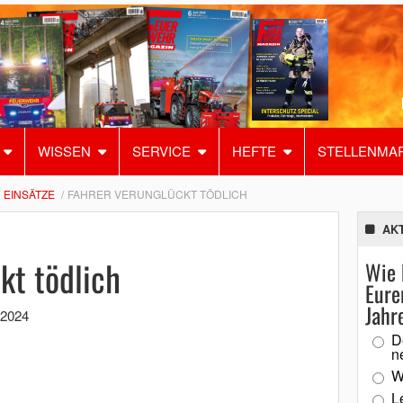
WISSEN
SERVICE
HEFTE
STELLENMA
EINSÄTZE
FAHRER VERUNGLÜCKT TÖDLICH
AK
kt tödlich
Wie 
Eure
Jahr
 2024
D
n
W
L