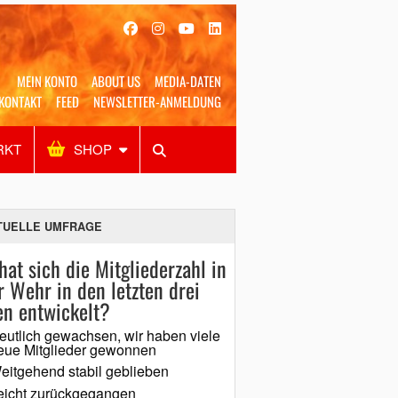
MEIN KONTO
ABOUT US
MEDIA-DATEN
KONTAKT
FEED
NEWSLETTER-ANMELDUNG
RKT
SHOP
Alles
Shop
SUCHEN
TUELLE UMFRAGE
hat sich die Mitgliederzahl in
r Wehr in den letzten drei
en entwickelt?
eutlich gewachsen, wir haben viele
eue Mitglieder gewonnen
eitgehend stabil geblieben
eicht zurückgegangen