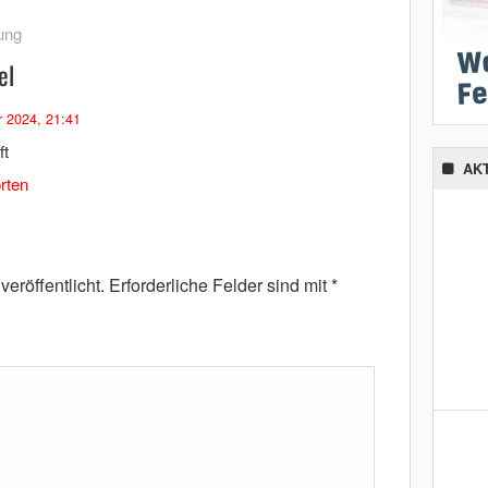
ung
el
 2024, 21:41
ft
AK
rten
eröffentlicht.
Erforderliche Felder sind mit
*