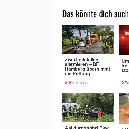
Das könnte dich auch
Zwei Leitstellen
Um
alarmieren – BF
tre
Hamburg übernimmt
sto
die Rettung
Weiterlesen
We
Ast durchbohrt Pkw