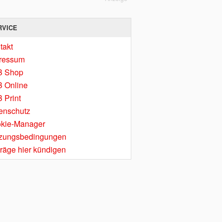
RVICE
takt
ressum
B Shop
 Online
 Print
enschutz
kie-Manager
zungsbedingungen
träge hier kündigen