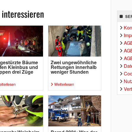
 interessieren
SE
Kon
Imp
AG
AGB
AGB
gestürzte Bäume
Zwei ungewöhnliche
Dat
ffen Kleinbus und
Rettungen innerhalb
ppen drei Züge
weniger Stunden
Coo
Nut
iterlesen
Weiterlesen
Ver