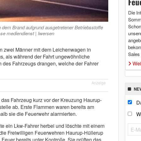
Feu
Die In
Somme
Schon 
h dem Brand aufgrund ausgetretener Betriebsstoffe
se mediendienst | Iwersen
unsere
angebo
bekom
en zwei Männer mit dem Leichenwagen in
Sales
s, als während der Fahrt ungewöhnliche
 des Fahrzeugs drangen, welche der Fahrer
Wei
Anzeige
NE
e das Fahrzeug kurz vor der Kreuzung Haurup-
Da
lstelle ab. Erste Flammen waren bereits am
alb sie die Feuerwehr alarmierten.
W
ilte ein Lkw-Fahrer herbei und löschte mit einem
die Freiwilligen Feuerwehren Haurup-Hüllerup
Feuer bereits unter Kontrolle. Sie prüften das