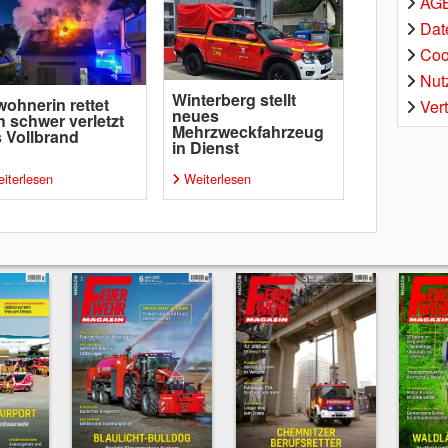
AGB
Dat
Coo
Nut
Winterberg stellt
ohnerin rettet
Ver
neues
h schwer verletzt
Mehrzweckfahrzeug
 Vollbrand
in Dienst
iterlesen
Weiterlesen