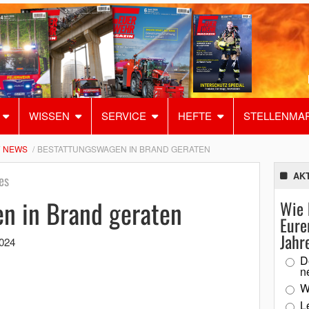
WISSEN
SERVICE
HEFTE
STELLENMA
NEWS
BESTATTUNGSWAGEN IN BRAND GERATEN
AK
es
n in Brand geraten
Wie 
Eure
Jahr
024
D
n
W
L