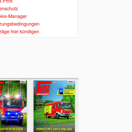
 Print
enschutz
kie-Manager
zungsbedingungen
träge hier kündigen