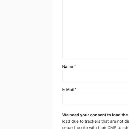
Name
*
E-Mail
*
We need your consent to load the
load due to trackers that are not di
setup the site with their CMP to add