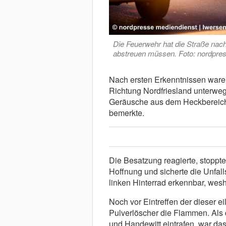
Die Feuerwehr hat die Straße nac
abstreuen müssen. Foto: nordpres
Nach ersten Erkenntnissen war
Richtung Nordfriesland unterweg
Geräusche aus dem Heckbereich
bemerkte.
Die Besatzung reagierte, stoppt
Hoffnung und sicherte die Unfal
linken Hinterrad erkennbar, wesh
Noch vor Eintreffen der dieser e
Pulverlöscher die Flammen. Als 
und Handewitt eintrafen, war das 