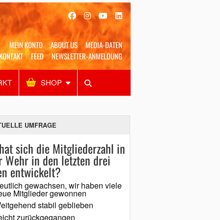
MEIN KONTO
ABOUT US
MEDIA-DATEN
KONTAKT
FEED
NEWSLETTER-ANMELDUNG
RKT
SHOP
Alles
Shop
SUCHEN
TUELLE UMFRAGE
hat sich die Mitgliederzahl in
r Wehr in den letzten drei
en entwickelt?
eutlich gewachsen, wir haben viele
eue Mitglieder gewonnen
eitgehend stabil geblieben
eicht zurückgegangen