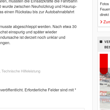
aren, mussten die Einsatzkräfte die Fahrbahn
Fotos
00 wurde zwischen Neuholzkrug und Haurup-
Feuer
was einen Rückstau bis zur Autobahnabfahrt
direkt
Zum
musste abgeschleppt werden. Nach etwa 30
chst einspurig und später wieder
ndursache ist derzeit noch unklar und
VE
ungen.
BE
,
Technische Hilfeleistung
eröffentlicht.
Erforderliche Felder sind mit
*