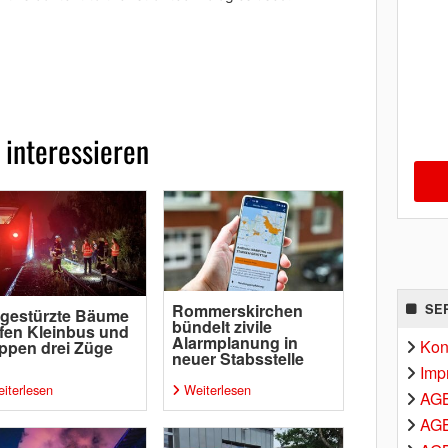
 interessieren
Rommerskirchen
SE
gestürzte Bäume
bündelt zivile
ffen Kleinbus und
Alarmplanung in
Kon
ppen drei Züge
neuer Stabsstelle
Imp
iterlesen
Weiterlesen
AG
AGB