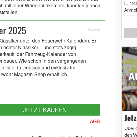
Ic
*
ich mit einer Wärmebildkamera, konnten jedoch
Anmel
tstellen.
er 2025
Anzeige
Klassiker unter den Feuerwehr-Kalendern: Er
in echter Klassiker – und stets zügig
erkauft: der Fahrzeug-Kalender von
nbauer. Wie schon in den vergangenen
en ist er in Deutschland exklusiv im
rwehr-Magazin-Shop erhältlich.
JETZT KAUFEN
Jet
AGB
Über 
den W