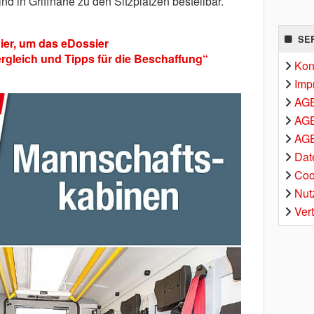
d in Griffnähe zu den Sitzplätzen bestellbar.
SE
ier, um das eDossier
gleich und Tipps für die Beschaffung“
Kon
Imp
AG
AGB
AGB
Dat
Coo
Nut
Ver