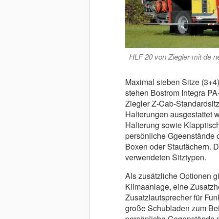
HLF 20 von Ziegler mit de n
Maximal sieben Sitze (3+4
stehen Bostrom Integra PA-S
Ziegler Z-Cab-Standardsit
Halterungen ausgestattet w
Halterung sowie Klapptisc
persönliche Ggeenstände o
Boxen oder Staufächern. Di
verwendeten Sitztypen.
Als zusätzliche Optionen 
Klimaanlage, eine Zusatzh
Zusatzlautsprecher für Fun
große Schubladen zum Beisp
persönliche Gegenstände 