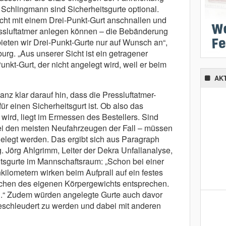
 Schlingmann sind Sicherheitsgurte optional.
icht mit einem Drei-Punkt-Gurt anschnallen und
ssluftatmer anlegen können – die Bebänderung
ieten wir Drei-Punkt-Gurte nur auf Wunsch an“,
rg. „Aus unserer Sicht ist ein getragener
nkt-Gurt, der nicht angelegt wird, weil er beim
AK
z klar darauf hin, dass die Pressluftatmer-
ür einen Sicherheitsgurt ist. Ob also das
wird, liegt im Ermessen des Bestellers. Sind
ei den meisten Neufahrzeugen der Fall – müssen
elegt werden. Das ergibt sich aus Paragraph
 Jörg Ahlgrimm, Leiter der Dekra Unfallanalyse,
itsgurte im Mannschaftsraum: „Schon bei einer
ilometern wirken beim Aufprall auf ein festes
achen des eigenen Körpergewichts entsprechen.
.“ Zudem würden angelegte Gurte auch davor
schleudert zu werden und dabei mit anderen