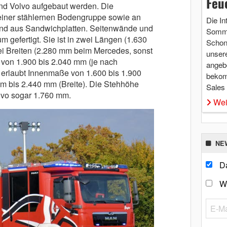
Feu
nd Volvo aufgebaut werden. Die
 einer stählernen Bodengruppe sowie an
Die In
nd aus Sandwichplatten. Seitenwände und
Somme
 gefertigt. Sie ist in zwei Längen (1.630
Schon 
i Breiten (2.280 mm beim Mercedes, sonst
unsere
von 1.900 bis 2.040 mm (je nach
angebo
as erlaubt Innenmaße von 1.600 bis 1.900
bekom
 bis 2.440 mm (Breite). Die Stehhöhe
Sales
lvo sogar 1.760 mm.
Wei
NE
Da
W