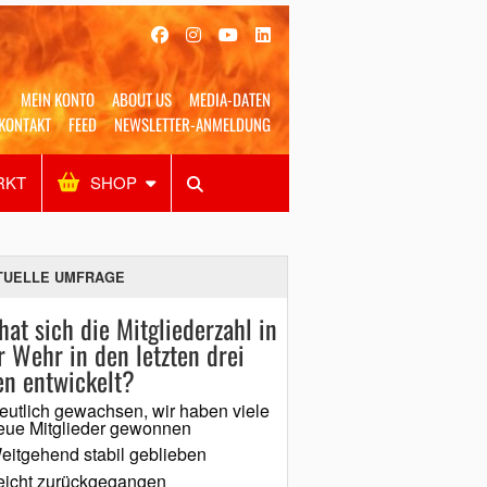
MEIN KONTO
ABOUT US
MEDIA-DATEN
KONTAKT
FEED
NEWSLETTER-ANMELDUNG
RKT
SHOP
Alles
Shop
SUCHEN
TUELLE UMFRAGE
hat sich die Mitgliederzahl in
r Wehr in den letzten drei
en entwickelt?
eutlich gewachsen, wir haben viele
eue Mitglieder gewonnen
eitgehend stabil geblieben
eicht zurückgegangen