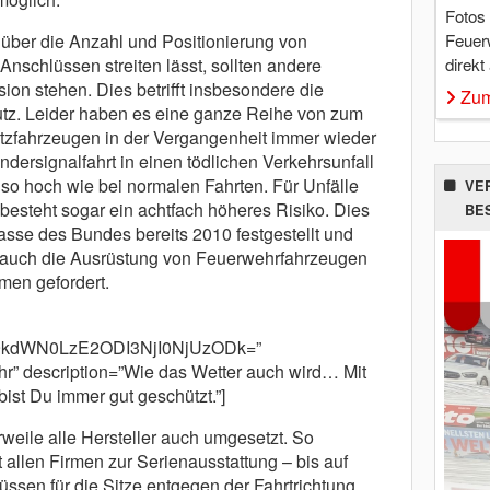
Fotos
Feuer
 über die Anzahl und Positionierung von
direkt
nschlüssen streiten lässt, sollten andere
ion stehen. Dies betrifft insbesondere die
Zum
tz. Leider haben es eine ganze Reihe von zum
atzfahrzeugen in der Vergangenheit immer wieder
ndersignalfahrt in einen tödlichen Verkehrsunfall
l so hoch wie bei normalen Fahrten. Für Unfälle
VE
steht sogar ein achtfach höheres Risiko. Dies
BE
asse des Bundes bereits 2010 festgestellt und
 auch die Ausrüstung von Feuerwehrfahrzeugen
men gefordert.
9kdWN0LzE2ODI3NjI0NjUzODk=”
r” description=”Wie das Wetter auch wird… Mit
ist Du immer gut geschützt.”]
weile alle Hersteller auch umgesetzt. So
t allen Firmen zur Serienausstattung – bis auf
sen für die Sitze entgegen der Fahrtrichtung