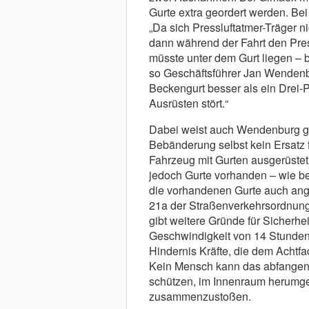
Gurte extra geordert werden. Bei
„Da sich Pressluftatmer-Träger n
dann während der Fahrt den Pre
müsste unter dem Gurt liegen – b
so Geschäftsführer Jan Wendenbu
Beckengurt besser als ein Drei-Pu
Ausrüsten stört.“
Dabei weist auch Wendenburg gan
Bebänderung selbst kein Ersatz f
Fahrzeug mit Gurten ausgerüstet 
jedoch Gurte vorhanden – wie b
die vorhandenen Gurte auch ang
21a der Straßenverkehrsordnung.
gibt weitere Gründe für Sicherhe
Geschwindigkeit von 14 Stundenk
Hindernis Kräfte, die dem Achtf
Kein Mensch kann das abfangen
schützen, im Innenraum herumge
zusammenzustoßen.