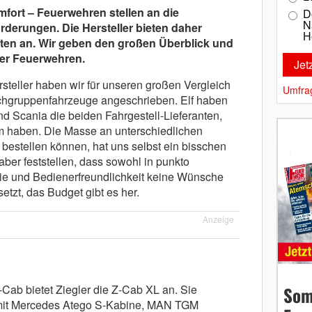
fort – Feuerwehren stellen an die
D
N
derungen. Die Hersteller bieten daher
H
ten an. Wir geben den großen Überblick und
der Feuerwehren.
steller haben wir für unseren großen Vergleich
Umfra
chgruppenfahrzeuge angeschrieben. Elf haben
d Scania die beiden Fahrgestell-Lieferanten,
 haben. Die Masse an unterschiedlichen
bestellen können, hat uns selbst ein bisschen
aber feststellen, dass sowohl in punkto
ie und Bedienerfreundlichkeit keine Wünsche
tzt, das Budget gibt es her.
Anzeige
Cab bietet Ziegler die Z-Cab XL an. Sie
Som
 mit Mercedes Atego S-Kabine, MAN TGM