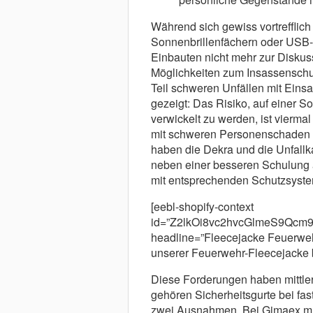
Während sich gewiss vortrefflich
Sonnenbrillenfächern oder USB-A
Einbauten nicht mehr zur Diskuss
Möglichkeiten zum Insassenschu
Teil schweren Unfällen mit Eins
gezeigt: Das Risiko, auf einer So
verwickelt zu werden, ist vierma
mit schweren Personenschaden be
haben die Dekra und die Unfallk
neben einer besseren Schulung
mit entsprechenden Schutzsyste
[eebl-shopify-context
id=”Z2lkOi8vc2hvcGlmeS9Qcm
headline=”Fleecejacke Feuerweh
unserer Feuerwehr-Fleecejacke b
Diese Forderungen haben mittler
gehören Sicherheitsgurte bei fas
zwei Ausnahmen. Bei Gimaex müs