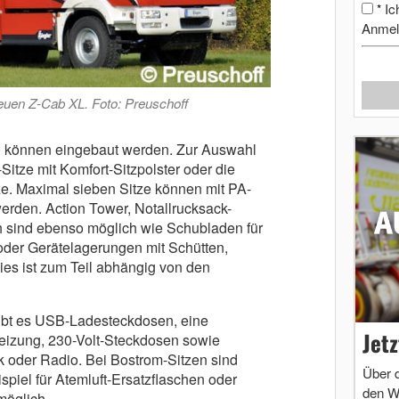
Ic
*
Anmel
euen Z-Cab XL. Foto: Preuschoff
) können eingebaut werden. Zur Auswahl
itze mit Komfort-Sitzpolster oder die
ze. Maximal sieben Sitze können mit PA-
erden. Action Tower, Notallrucksack-
h sind ebenso möglich wie Schubladen für
der Gerätelagerungen mit Schütten,
es ist zum Teil abhängig von den
gibt es USB-Ladesteckdosen, eine
Jet
eizung, 230-Volt-Steckdosen sowie
k oder Radio. Bei Bostrom-Sitzen sind
Über 
iel für Atemluft-Ersatzflaschen oder
den W
möglich.