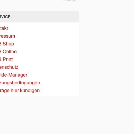
RVICE
takt
ressum
B Shop
 Online
 Print
enschutz
kie-Manager
zungsbedingungen
träge hier kündigen