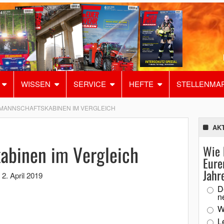
WISSEN
SERVICE
HEFTE
STELLENMA
 MANNSCHAFTSKABINEN IM VERGLEICH
AK
abinen im Vergleich
Wie 
Eure
Jahr
,
2. April 2019
D
n
W
L