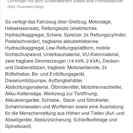
Lichtmast mit acht Scheinwerfern sowie eine Frontseilwinde.
(Bild: Feuerwehr/Gögl)
So verfügt das Fahrzeug über Greifzug, Motorsäge,
Hebekissensatz, Rettungssatz (elektrisches
Hydraulikaggregat, Schere, Spreizer, 2x Rettungszylinder,
Pedalschneider), tragbares akkubetriebenes
Hydraulikaggregat, Lkw-Rettungsplattform, mobile
Sichtschutzwand, Unterbaumaterial, VU-Kleinmaterial,
zwei tragbare Stromerzeuger (14 kVA, 2 kVA), Decken-
und Grabenstützen, tragbare Motorseilwinde, 2x
Büffelheber, Be- und Entlüftungsgerät,
Dieselumfüllpumpe, Auffangbehälter,
Abdichtungsmaterial, Ölbindemittel, Motortrennschleifer,
Akku-Kettensäge, Werkzeug zur Türöffnung,
Akkukleingeräte, Schiebe-, Steck- und Strickleiter,
Schwimmwesten und Wurfleinen sowie eine Ausrüstung
für die Menschenrettung aus Höhen und Tiefen (Auf- und
Abseilgeräte, Absturzsicherung, Schleifkorbtrage und
Spineboard).