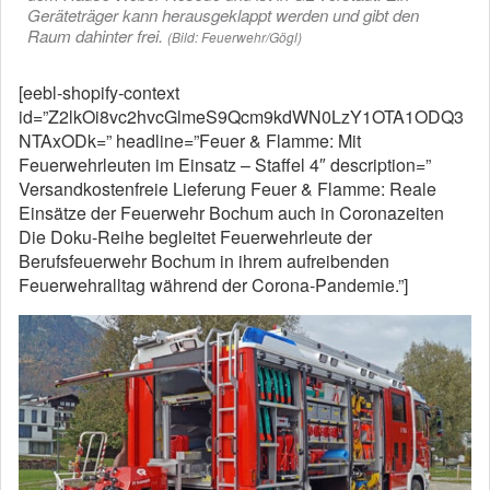
Geräteträger kann herausgeklappt werden und gibt den
Raum dahinter frei.
(Bild: Feuerwehr/Gögl)
[eebl-shopify-context
id=”Z2lkOi8vc2hvcGlmeS9Qcm9kdWN0LzY1OTA1ODQ3
NTAxODk=” headline=”Feuer & Flamme: Mit
Feuerwehrleuten im Einsatz – Staffel 4″ description=”
Versandkostenfreie Lieferung Feuer & Flamme: Reale
Einsätze der Feuerwehr Bochum auch in Coronazeiten
Die Doku-Reihe begleitet Feuerwehrleute der
Berufsfeuerwehr Bochum in ihrem aufreibenden
Feuerwehralltag während der Corona-Pandemie.”]