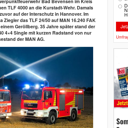
chwerpunktfeuerwehr Bad Bevensen im Kreis
D
uen TLF 4000 an die Kurstadt-Wehr. Damals
N
uvor auf der Interschutz in Hannover. Im
H
rma Ziegler das TLF 24/50 auf MAN 16.240 FAK
einem Geröllberg. 35 Jahre später stand der
0 4×4 Single mit kurzen Radstand von nur
Umfra
ssestand der MAN AG.
Som