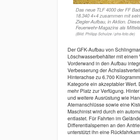
Das neue TLF 4000 der FF Ba
18.340 4×4 zusammen mit sei
Ziegler-Aufbau, in Aktion. Die
Feuerwehr-Magazins als Mittels
(Bild: Philipp Schulze / phs-foto.de)
Der GFK-Aufbau von Schlingmann
Löschwasserbehälter mit einem V
Vorderwand in den Aufbau integri
Verbesserung der Achslastvertei
Hinterachse zu 6.700 Kilogramm 
Kategorie ein akzeptabler Wert.
mehr Platz zur Verfügung. Hinter
und weitere Ausrüstung wie Han
Atemanschlüsse sowie eine Kist
Maschinist wird durch ein automa
entlastet. Für Fahrten im Gelän
Differentialsperren an den Antr
unterstützt ihn eine Rückfahrka