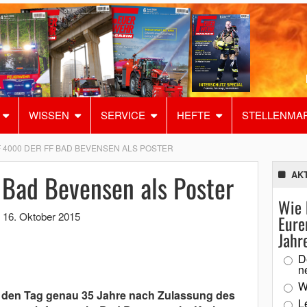
WISSEN
SERVICE
HEFTE
STELLENMA
F 4000 DER FF BAD BEVENSEN ALS POSTER
 Bad Bevensen als Poster
AK
Wie 
,
16. Oktober 2015
Eure
Jahr
D
n
W
f den Tag genau 35 Jahre nach Zulassung des
L