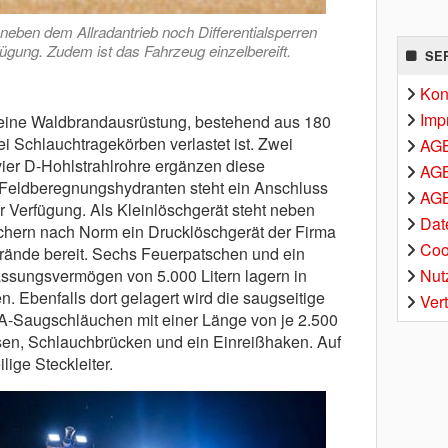
neben dem Allradantrieb noch Differentialsperren
ügung. Zudem ist das Fahrzeug einzelbereift.
SE
Kon
Imp
eine Waldbrandausrüstung, bestehend aus 180
i Schlauchtragekörben verlastet ist. Zwei
AG
ier D-Hohlstrahlrohre ergänzen diese
AGB
Feldberegnungshydranten steht ein Anschluss
AGB
 Verfügung. Als Kleinlöschgerät steht neben
Dat
chern nach Norm ein Drucklöschgerät der Firma
Coo
brände bereit. Sechs Feuerpatschen und ein
Nut
Fassungsvermögen von 5.000 Litern lagern in
 Ebenfalls dort gelagert wird die saugseitige
Ver
A-Saugschläuchen mit einer Länge von je 2.500
en, Schlauchbrücken und ein Einreißhaken. Auf
lige Steckleiter.