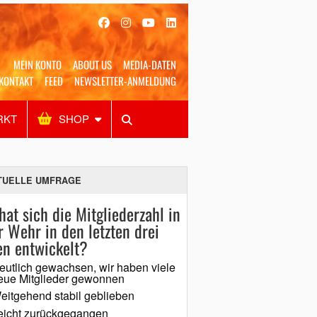
MEIN KONTO
ABOUT US
MEDIA-DATEN
KONTAKT
FEED
NEWSLETTER-ANMELDUNG
RKT
SHOP
Alles
Shop
SUCHEN
TUELLE UMFRAGE
hat sich die Mitgliederzahl in
r Wehr in den letzten drei
en entwickelt?
eutlich gewachsen, wir haben viele
eue Mitglieder gewonnen
eitgehend stabil geblieben
eicht zurückgegangen