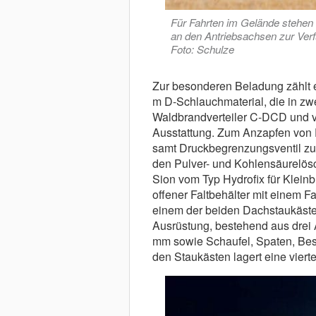
Für Fahrten im Gelände stehen 
an den Antriebsachsen zur Verf
Foto: Schulze
Zur besonderen Beladung zählt 
m D-Schlauchmaterial, die in zwe
Waldbrandverteiler C-DCD und v
Ausstattung. Zum Anzapfen von 
samt Druckbegrenzungsventil zur
den Pulver- und Kohlensäurelös
Sion vom Typ Hydrofix für Klein
offener Faltbehälter mit einem 
einem der beiden Dachstaukästen.
Ausrüstung, bestehend aus drei 
mm sowie Schaufel, Spaten, Bes
den Staukästen lagert eine viertei