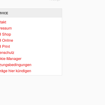
RVICE
takt
ressum
B Shop
 Online
 Print
enschutz
kie-Manager
zungsbedingungen
träge hier kündigen