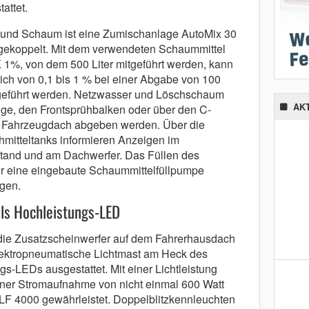
attet.
 und Schaum ist eine Zumischanlage AutoMix 30
gekoppelt. Mit dem verwendeten Schaummittel
 1%, von dem 500 Liter mitgeführt werden, kann
ch von 0,1 bis 1 % bei einer Abgabe von 100
ugeführt werden. Netzwasser und Löschschaum
AK
e, den Frontsprühbalken oder über den C-
 Fahrzeugdach abgeben werden. Über die
hmitteltanks informieren Anzeigen im
and und am Dachwerfer. Das Füllen des
r eine eingebaute Schaummittelfüllpumpe
gen.
ls Hochleistungs-LED
die Zusatzscheinwerfer auf dem Fahrerhausdach
ektropneumatische Lichtmast am Heck des
s-LEDs ausgestattet. Mit einer Lichtleistung
iner Stromaufnahme von nicht einmal 600 Watt
LF 4000 gewährleistet. Doppelblitzkennleuchten