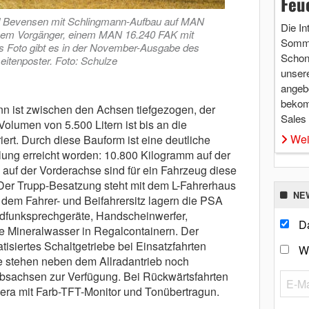
Feu
d Bevensen mit Schlingmann-Aufbau auf MAN
Die In
nem Vorgänger, einem MAN 16.240 FAK mit
Somme
ses Foto gibt es in der November-Ausgabe des
Schon 
eitenposter. Foto: Schulze
unsere
angebo
bekom
 ist zwischen den Achsen tiefgezogen, der
Sales
olumen von 5.500 Litern ist bis an die
Wei
ert. Durch diese Bauform ist eine deutliche
lung erreicht worden: 10.800 Kilogramm auf der
auf der Vorderachse sind für ein Fahrzeug diese
 Der Trupp-Besatzung steht mit dem L-Fahrerhaus
NE
 dem Fahrer- und Beifahrersitz lagern die PSA
dfunksprechgeräte, Handscheinwerfer,
Da
e Mineralwasser in Regalcontainern. Der
tisiertes Schaltgetriebe bei Einsatzfahrten
W
de stehen neben dem Allradantrieb noch
iebsachsen zur Verfügung. Bei Rückwärtsfahrten
mera mit Farb-TFT-Monitor und Tonübertragun.