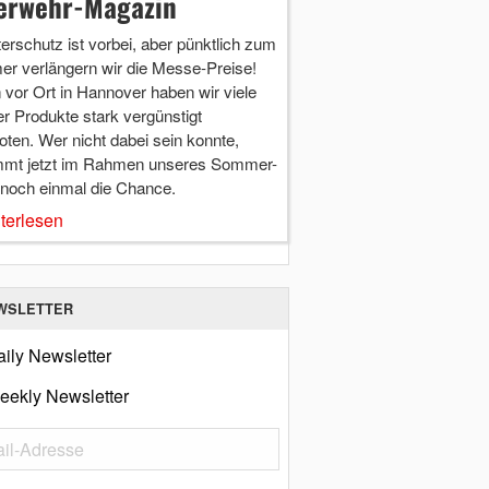
erwehr-Magazin
terschutz ist vorbei, aber pünktlich zum
r verlängern wir die Messe-Preise!
vor Ort in Hannover haben wir viele
r Produkte stark vergünstigt
ten. Wer nicht dabei sein konnte,
mt jetzt im Rahmen unseres Sommer-
 noch einmal die Chance.
terlesen
WSLETTER
ily Newsletter
eekly Newsletter