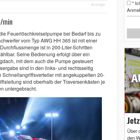
Ic
*
Anzeige
Anmel
l/min
die Feuerlöschkreiselpumpe bei Bedarf bis zu
achwerfer vom Typ AWG HH 365 ist mit einer
Durchflussmenge ist in 200-Liter-Schritten
ählbar. Seine Bedienung erfolgt über ein
gdach, mit dem auch die Pumpe gesteuert
rgabe sind in den links- und rechtsseitig
 Schnellangriffsverteiler mit angekuppelten 20-
ffsleitung sind oberhalb der Traversenkästen je
n untergebracht.
Jet
Über 
den W