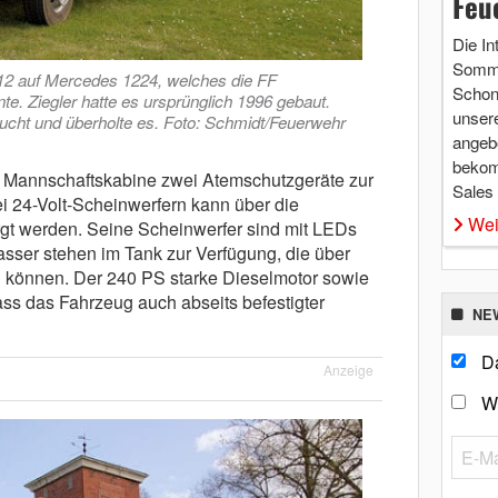
Feu
Die In
Somme
/12 auf Mercedes 1224, welches die FF
Schon 
te. Ziegler hatte es ursprünglich 1996 gebaut.
unsere
ucht und überholte es. Foto: Schmidt/Feuerwehr
angebo
bekom
r Mannschaftskabine zwei Atemschutzgeräte zur
Sales
i 24-Volt-Scheinwerfern kann über die
Wei
gt werden. Seine Scheinwerfer sind mit LEDs
asser stehen im Tank zur Verfügung, die über
können. Der 240 PS starke Dieselmotor sowie
dass das Fahrzeug auch abseits befestigter
NE
Da
Anzeige
W