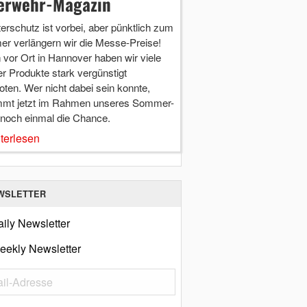
erwehr-Magazin
terschutz ist vorbei, aber pünktlich zum
r verlängern wir die Messe-Preise!
vor Ort in Hannover haben wir viele
r Produkte stark vergünstigt
ten. Wer nicht dabei sein konnte,
mt jetzt im Rahmen unseres Sommer-
 noch einmal die Chance.
terlesen
WSLETTER
ily Newsletter
eekly Newsletter