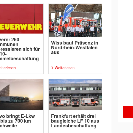
ern: 260
Wiss baut Präsenz in
mmunen
Nordrhein-Westfalen
eressieren sich für
aus
10-
mmelbeschaffung
iterlesen
Weiterlesen
vo bringt E-Lkw
Frankfurt erhält drei
 bis zu 700 km
baugleiche LF 10 aus
chweite
Landesbeschaffung