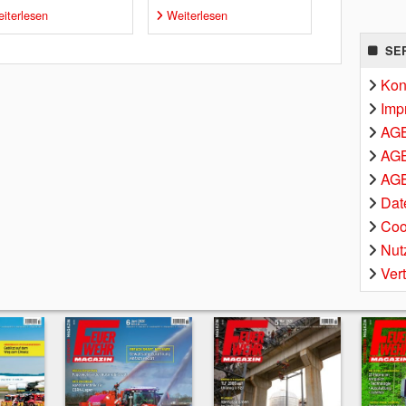
iterlesen
Weiterlesen
SE
Kon
Imp
AG
AGB
AGB
Dat
Coo
Nut
Ver