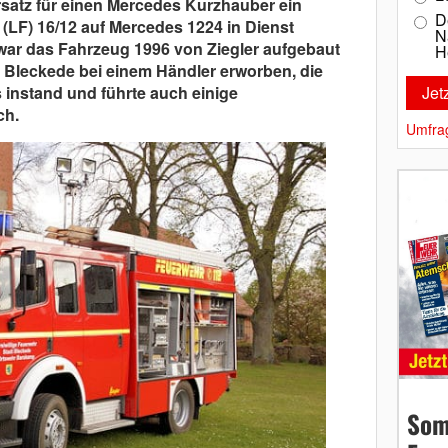
rsatz für einen Mercedes Kurzhauber ein
D
LF) 16/12 auf Mercedes 1224 in Dienst
N
 war das Fahrzeug 1996 von Ziegler aufgebaut
H
t Bleckede bei einem Händler erworben, die
instand und führte auch einige
h.
Umfra
Som