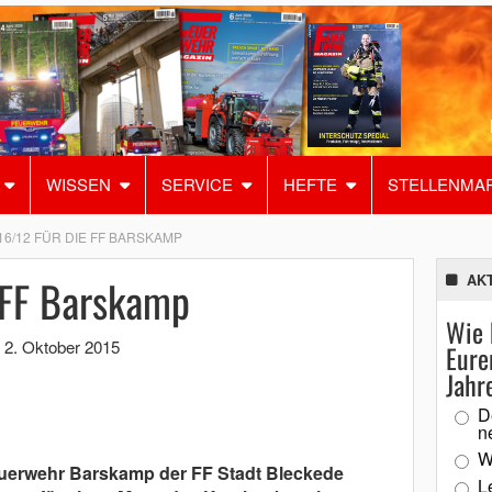
WISSEN
SERVICE
HEFTE
STELLENMA
16/12 FÜR DIE FF BARSKAMP
 FF Barskamp
AK
Wie 
,
2. Oktober 2015
Eure
Jahr
D
n
W
euerwehr Barskamp der FF Stadt Bleckede
L