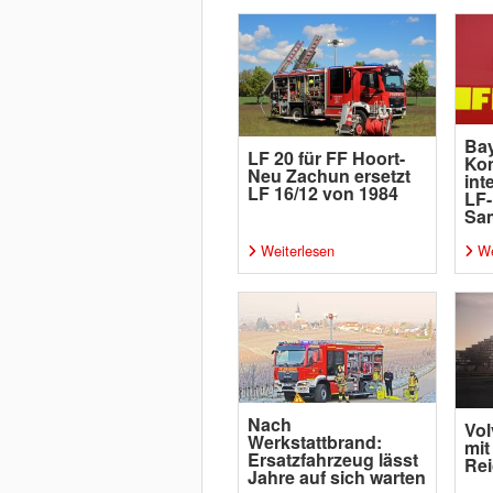
Bay
LF 20 für FF Hoort-
Ko
Neu Zachun ersetzt
int
LF 16/12 von 1984
LF-
Sa
Weiterlesen
We
Nach
Vol
Werkstattbrand:
mit
Ersatzfahrzeug lässt
Rei
Jahre auf sich warten