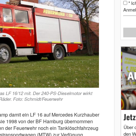
Ic
*
Anmel
das LF 16/12 mit. Der 240-PS-Dieselmotor wirkt
e Räder. Foto: Schmidt/Feuerwehr
Jet
kamp damit ein LF 16 auf Mercedes Kurzhauber
 sie 1998 von der BF Hamburg übernommen
Über 
en der Feuerwehr noch ein Tanklöschfahrzeug
den W
tstransportwagen (MTW) zur Verfügung.