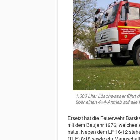
1.600 Liter Löschwasser führt 
über einen 4×4-Antrieb auf all
Ersetzt hat die Feuerwehr Bars
mit dem Baujahr 1976, welches
hatte. Neben dem LF 16/12 steh
(TLF) 8/18 sowie ein Mannschaf