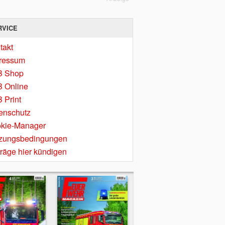
RVICE
takt
ressum
B Shop
 Online
 Print
enschutz
kie-Manager
zungsbedingungen
träge hier kündigen