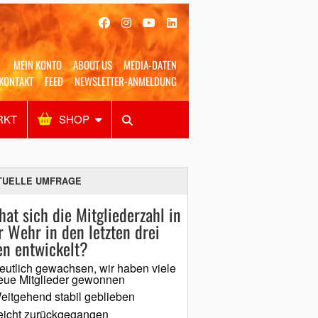
MEIN KONTO
ABOUT US
MEDIA-DATEN
KONTAKT
FEED
NEWSLETTER-ANMELDUNG
RKT
SHOP
Alles
Shop
SUCHEN
TUELLE UMFRAGE
hat sich die Mitgliederzahl in
r Wehr in den letzten drei
en entwickelt?
eutlich gewachsen, wir haben viele
eue Mitglieder gewonnen
eitgehend stabil geblieben
eicht zurückgegangen