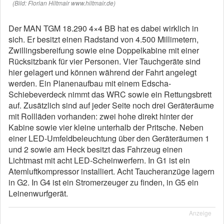
(Bild: Florian Hiltmair www.hiltmair.de)
Der MAN TGM 18.290 4×4 BB hat es dabei wirklich in
sich. Er besitzt einen Radstand von 4.500 Millimetern,
Zwillingsbereifung sowie eine Doppelkabine mit einer
Rücksitzbank für vier Personen. Vier Tauchgeräte sind
hier gelagert und können während der Fahrt angelegt
werden. Ein Planenaufbau mit einem Edscha-
Schiebeverdeck nimmt das WRC sowie ein Rettungsbrett
auf. Zusätzlich sind auf jeder Seite noch drei Geräteräume
mit Rollläden vorhanden: zwei hohe direkt hinter der
Kabine sowie vier kleine unterhalb der Pritsche. Neben
einer LED-Umfeldbeleuchtung über den Geräteräumen 1
und 2 sowie am Heck besitzt das Fahrzeug einen
Lichtmast mit acht LED-Scheinwerfern. In G1 ist ein
Atemluftkompressor installiert. Acht Taucheranzüge lagern
in G2. In G4 ist ein Stromerzeuger zu finden, in G5 ein
Leinenwurfgerät.
Anzeige