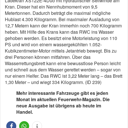
Ladekran XS122E-4Duo mit hydraulischer Seilwinde am
Kran. Dieser hat ein Nennhubmoment von 9,5
Metertonnen. Dadurch beträgt die maximal mögliche
Hublast 4.300 Kilogramm. Bei maximaler Ausladung von
12,7 Metern kann der Kran immerhin noch 700 Kilogramm
heben. Mit Hilfe des Krans kann das RWC ins Wasser
gehoben werden. Es besitzt eine Motorleistung von 110
PS und wird von einem wassergekühlten 1.052-
Kubikzentimeter-Motor mittels Jetantrieb bewegt. Bis zu
drei Personen können mitfahren. Über das
Wasserrettungsbrett kann eine bewusstlose Person leicht
und schnell aus dem Wasser gerettet werden – sogar von
nur einem Helfer. Das RWC ist 3,22 Meter lang – das Brett
1,30 Meter – und wiegt 334 Kilogramm. (ID 239)
Mehr interessante Fahrzeuge gibt es jeden
Monat im aktuellen Feuerwehr-Magazin. Die
neue Ausgabe ist übrigens ab heute im
Handel.