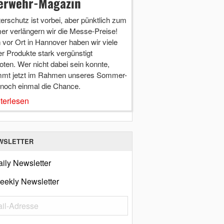
erwehr-Magazin
terschutz ist vorbei, aber pünktlich zum
r verlängern wir die Messe-Preise!
vor Ort in Hannover haben wir viele
r Produkte stark vergünstigt
ten. Wer nicht dabei sein konnte,
mt jetzt im Rahmen unseres Sommer-
 noch einmal die Chance.
terlesen
WSLETTER
ily Newsletter
eekly Newsletter