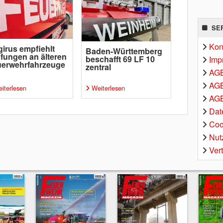
SE
Kon
irus empfiehlt
Baden-Württemberg
fungen an älteren
beschafft 69 LF 10
Imp
uerwehrfahrzeuge
zentral
AG
AGB
iterlesen
Weiterlesen
AGB
Dat
Coo
Nut
Ver