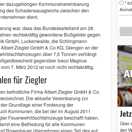
Ic
*
der dazugehörigen Kommunalvereinbarung
Anmel
ung des Schadensausgleichs zwischen den
nternehmen dient.
barung war, dass das Bundeskartellamt am 28.
fahren rechtskräftig gewordene Bußgelder gegen
ik GmbH, Luckenwalde, die Schlingmann
Albert Ziegler GmbH & Co KG, Giengen an der
wehrlöschfahrzeugen über 7,5 Tonnen verhängt
 Bußgeldbescheid gegenüber Iveco Magirus
m 7. März 2012 ist noch nicht rechtskräftig.
len für Ziegler
ren befindliche Firma Albert Ziegler GmbH & Co.
terzeichnet. Die aktuelle Vereinbarung zur
 der Grundlage einer Forderung der
Jet
ch Kommunen, die bei der im August 2011
gler Feuerwehrlöschfahrzeuge beschafft haben.
Über 
damit eine Befriedung für alle Kommunen
den W
 und Rosenbauer übernehmen einen Teil des auf