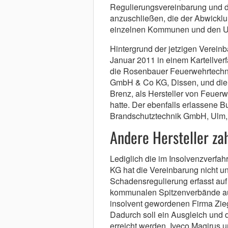
Regulierungsvereinbarung und 
anzuschließen, die der Abwickl
einzelnen Kommunen und den U
Hintergrund der jetzigen Verein
Januar 2011 in einem Kartellver
die Rosenbauer Feuerwehrtechn
GmbH & Co KG, Dissen, und die 
Brenz, als Hersteller von Feuer
hatte. Der ebenfalls erlassene
Brandschutztechnik GmbH, Ulm, vo
Andere Hersteller zah
Lediglich die im Insolvenzverfah
KG hat die Vereinbarung nicht un
Schadensregulierung erfasst auf
kommunalen Spitzenverbände au
insolvent gewordenen Firma Zie
Dadurch soll ein Ausgleich und 
erreicht werden. Iveco Magirus