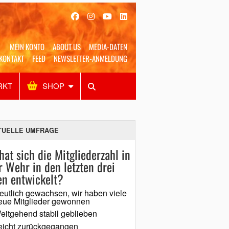
MEIN KONTO
ABOUT US
MEDIA-DATEN
KONTAKT
FEED
NEWSLETTER-ANMELDUNG
RKT
SHOP
Alles
Shop
SUCHEN
TUELLE UMFRAGE
hat sich die Mitgliederzahl in
r Wehr in den letzten drei
en entwickelt?
eutlich gewachsen, wir haben viele
eue Mitglieder gewonnen
eitgehend stabil geblieben
eicht zurückgegangen