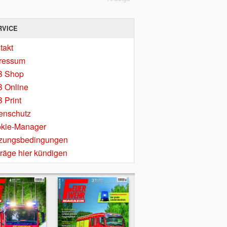
RVICE
takt
ressum
B Shop
 Online
 Print
enschutz
kie-Manager
zungsbedingungen
träge hier kündigen