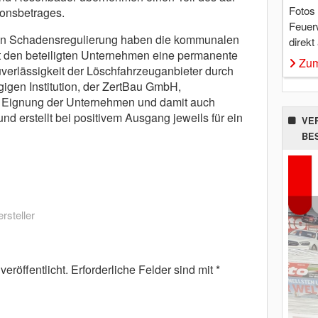
Fotos
ionsbetrages.
Feuer
hen Schadensregulierung haben die kommunalen
direkt
 den beteiligten Unternehmen eine permanente
Zum
erlässigkeit der Löschfahrzeuganbieter durch
igen Institution, der ZertBau GmbH,
die Eignung der Unternehmen und damit auch
nd erstellt bei positivem Ausgang jeweils für ein
VE
BE
rsteller
eröffentlicht.
Erforderliche Felder sind mit
*