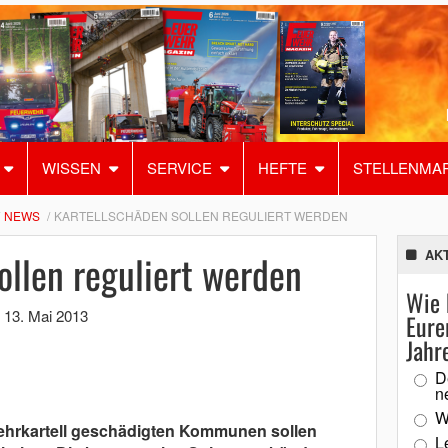
WISSEN
SERVICE
HEFTE
STELLENMA
NEWS
KARTELLSCHÄDEN SOLLEN REGULIERT WERDEN
ollen reguliert werden
AK
Wie 
,
13. Mai 2013
Eure
Jahr
D
n
W
wehrkartell geschädigten Kommunen sollen
L