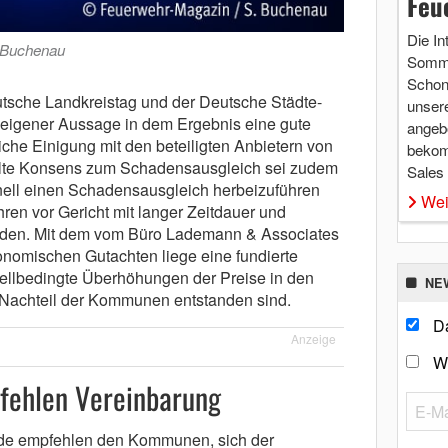
Feu
Die In
 Buchenau
Somme
Schon 
tsche Landkreistag und der Deutsche Städte-
unsere
igener Aussage in dem Ergebnis eine gute
angebo
iche Einigung mit den beteiligten Anbietern von
bekom
elte Konsens zum Schadensausgleich sei zudem
Sales
ell einen Schadensausgleich herbeizuführen
Wei
ren vor Gericht mit langer Zeitdauer und
den. Mit dem vom Büro Lademann & Associates
nomischen Gutachten liege eine fundierte
tellbedingte Überhöhungen der Preise in den
NE
 Nachteil der Kommunen entstanden sind.
Da
Anzeige
W
fehlen Vereinbarung
de empfehlen den Kommunen, sich der