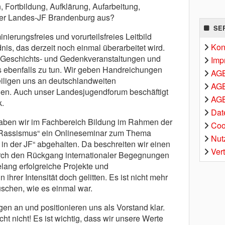
Fortbildung, Aufklärung, Aufarbeitung,
 der Landes-JF Brandenburg aus?
SE
nierungsfreies und vorurteilsfreies Leitbild
Kon
is, das derzeit noch einmal überarbeitet wird.
r Geschichts- und Gedenkveranstaltungen und
Imp
es ebenfalls zu tun. Wir geben Handreichungen
AG
eiligen uns an deutschlandweiten
AGB
en. Auch unser Landesjugendforum beschäftigt
AGB
k.
Dat
aben wir im Fachbereich Bildung im Rahmen der
Coo
 Rassismus“ ein Onlineseminar zum Thema
Nut
in der JF“ abgehalten. Da beschreiten wir einen
Ver
rch den Rückgang internationaler Begegnungen
lang erfolgreiche Projekte und
ihrer Intensität doch gelitten. Es ist nicht mehr
schen, wie es einmal war.
gen an und positionieren uns als Vorstand klar.
icht nicht! Es ist wichtig, dass wir unsere Werte