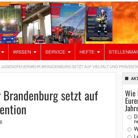
WISSEN
SERVICE
HEFTE
STELLENMA
JUGENDFEUERWEHR BRANDENBURG SETZT AUF VIELFALT UND PRÄVENTI
AK
 Brandenburg setzt auf
Wie 
Eure
vention
Jahr
D
n
6
W
L