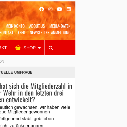
MEIN KONTO
ABOUT US
MEDIA-DATEN
KONTAKT
FEED
NEWSLETTER-ANMELDUNG
RKT
SHOP
Alles
Shop
SUCHEN
ON
TUELLE UMFRAGE
hat sich die Mitgliederzahl in
r Wehr in den letzten drei
en entwickelt?
eutlich gewachsen, wir haben viele
eue Mitglieder gewonnen
eitgehend stabil geblieben
eicht zurückgegangen