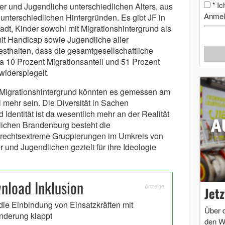
Ic
*
 und Jugendliche unterschiedlichen Alters, aus
Anmel
unterschiedlichen Hintergründen. Es gibt JF in
tadt, Kinder sowohl mit Migrationshintergrund als
t Handicap sowie Jugendliche aller
sthalten, dass die gesamtgesellschaftliche
a 10 Prozent Migrationsanteil und 51 Prozent
 widerspiegelt.
 Migrationshintergrund könnten es gemessen am
 mehr sein. Die Diversität in Sachen
 Identität ist da wesentlich mehr an der Realität
lichen Brandenburg besteht die
 rechtsextreme Gruppierungen im Umkreis von
r und Jugendlichen gezielt für ihre Ideologie
load Inklusion
Anzeige
Jet
die Einbindung von Einsatzkräften mit
Über 
nderung klappt
den W