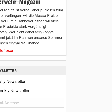
erwehr-Magazin
terschutz ist vorbei, aber pünktlich zum
r verlängern wir die Messe-Preise!
vor Ort in Hannover haben wir viele
r Produkte stark vergünstigt
ten. Wer nicht dabei sein konnte,
mt jetzt im Rahmen unseres Sommer-
 noch einmal die Chance.
terlesen
WSLETTER
ily Newsletter
eekly Newsletter