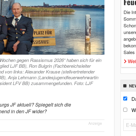
Feu
Die In
Somme
Schon 
unsere
angebo
bekom
Sales
en Wochen gegen Rassismus 2026“ haben sich für ein
Wei
ied LJF BB), Ron Bulgrin (Fachbereichsleiter
d von links: Alexander Krause (stellvertretender
B), Anja Lehmann (Landesjugendfeuerwehrwartin
äsident LFV BB) zusammengefunden. Foto: LJF
NE
Da
urgs JF aktuell? Spiegelt sich die
W
chend in den JF wider?
Anzeige