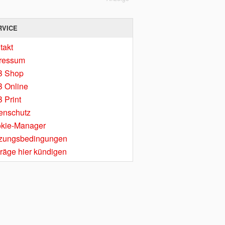
RVICE
takt
ressum
B Shop
 Online
 Print
enschutz
kie-Manager
zungsbedingungen
träge hier kündigen