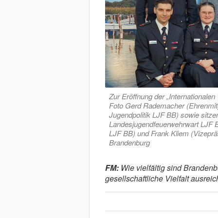
Zur Eröffnung der „International
Foto Gerd Rademacher (Ehrenmitgl
Jugendpolitik LJF BB) sowie sitzen
Landesjugendfeuerwehrwart LJF B
LJF BB) und Frank Kliem (Vizepr
Brandenburg
FM:
Wie vielfältig sind Brandenb
gesellschaftliche Vielfalt ausrei