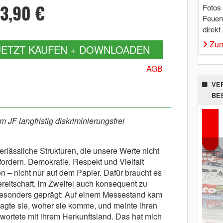
3,90 €
Fotos
Feuer
direkt
Zum
JETZT KAUFEN + DOWNLOADEN
AGB
VE
BE
m JF langfristig diskriminierungsfrei
erlässliche Strukturen, die unsere Werte nicht
ordern. Demokratie, Respekt und Vielfalt
 – nicht nur auf dem Papier. Dafür braucht es
reitschaft, im Zweifel auch konsequent zu
 besonders geprägt: Auf einem Messestand kam
ragte sie, woher sie komme, und meinte ihren
wortete mit ihrem Herkunftsland. Das hat mich