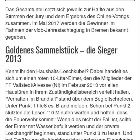
Das Gesamturteil setzt sich jeweils zur Hälfte aus den
Stimmen der Jury und dem Ergebnis des Online-Votings
zusammen. Im Mai 2017 werden die Gewinner im
Rahmen der vfdb-Jahresfachtagung in Bremen bekannt
gegeben.
Goldenes Sammelstück – die Sieger
2013
Kennt Ihr den Haushalts-Löschkübel? Dabei handelt es
sich um einen roten 10-Liter-Eimer, den die Mitglieder der
FF Vallstedt/Alvesse (NI) im Februar 2013 vor allen
Haustüren in ihrem Zuständigkeitsbereich verteilt hatten.
“Verhalten im Brandfall” stand über dem Begleitschreiben.
Unter Punkt 1 hieß es: Brand melden. Schon bei Punkt 2
stutzten die Leser: “10 Minuten warten und hoffen, dass
die Feuerwehr kommt.” Wenn dies nicht der Fall ist, sollte
der Eimer mit Wasser befüllt werden und der private
Löschangriff beginnen, stand unter Punkt 3 zu lesen. Und
bei Großfeuern die Nachbarn hinzuholen und Eimerketten