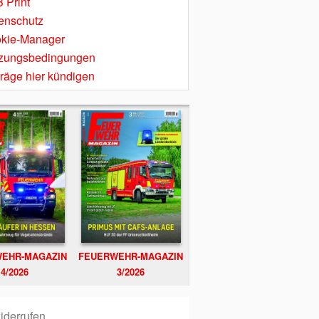
 Print
enschutz
kie-Manager
zungsbedingungen
träge hier kündigen
EHR-MAGAZIN
FEUERWEHR-MAGAZIN
4/2026
3/2026
iderrufen