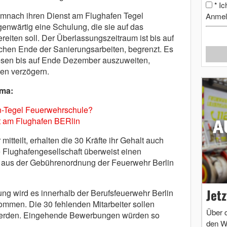
Ic
*
nach ihren Dienst am Flughafen Tegel
Anmel
genwärtig eine Schulung, die sie auf das
eiten soll. Der Überlassungszeitraum ist bis auf
chen Ende der Sanierungsarbeiten, begrenzt. Es
diesen bis auf Ende Dezember auszuweiten,
ten verzögern.
ema:
n-Tegel Feuerwehrschule?
t am Flughafen BERlin
itteilt, erhalten die 30 Kräfte ihr Gehalt auch
ie Flughafengesellschaft überweist einen
h aus der Gebührenordnung der Feuerwehr Berlin
Jet
ng wird es innerhalb der Berufsfeuerwehr Berlin
mmen. Die 30 fehlenden Mitarbeiter sollen
Über 
 werden. Eingehende Bewerbungen würden so
den W