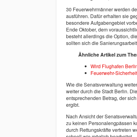
30 Feuerwehrmänner werden dem
ausführen. Dafür erhalten sie ge
besondere Aufgabengebiet vorber
Ende Oktober, dem voraussichtli
besteht allerdings die Option, 
sollten sich die Sanierungsarbei
Ähnliche Artikel zum Th
Wird Flughafen Berli
Feuerwehr-Sicherhei
Wie die Senatsverwaltung weiter m
weiter durch die Stadt Berlin. D
entsprechenden Betrag, der sic
ergibt.
Nach Ansicht der Senatsverwaltu
zu keinen Personalengpässen ko
durch Rettungskräfte vertreten
schnell wie möglich bearbeitet.