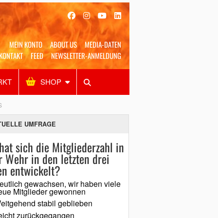
MEIN KONTO
ABOUT US
MEDIA-DATEN
KONTAKT
FEED
NEWSLETTER-ANMELDUNG
RKT
SHOP
Alles
Shop
SUCHEN
S
TUELLE UMFRAGE
hat sich die Mitgliederzahl in
r Wehr in den letzten drei
en entwickelt?
eutlich gewachsen, wir haben viele
eue Mitglieder gewonnen
eitgehend stabil geblieben
eicht zurückgegangen