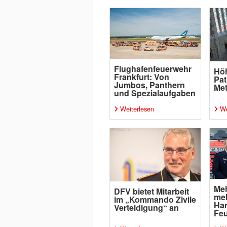
Flughafenfeuerwehr
Höh
Frankfurt: Von
Pat
Jumbos, Panthern
Met
und Spezialaufgaben
Weiterlesen
We
Meh
DFV bietet Mitarbeit
meh
im „Kommando Zivile
Ham
Verteidigung“ an
Fe