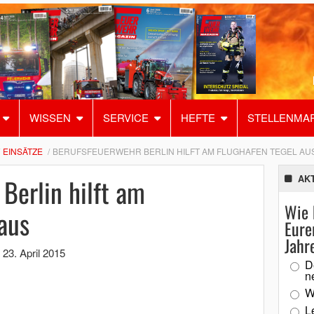
WISSEN
SERVICE
HEFTE
STELLENMA
EINSÄTZE
BERUFSFEUERWEHR BERLIN HILFT AM FLUGHAFEN TEGEL AU
Berlin hilft am
AK
Wie 
aus
Eure
Jahr
,
23. April 2015
D
n
W
L