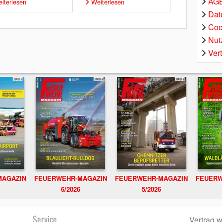
AGB
iterlesen
Weiterlesen
Dat
Coo
Nut
Ver
MAGAZIN
FEUERWEHR-MAGAZIN
FEUERWEHR-MAGAZIN
FEUERW
6/2026
5/2026
Service
Vertrag w