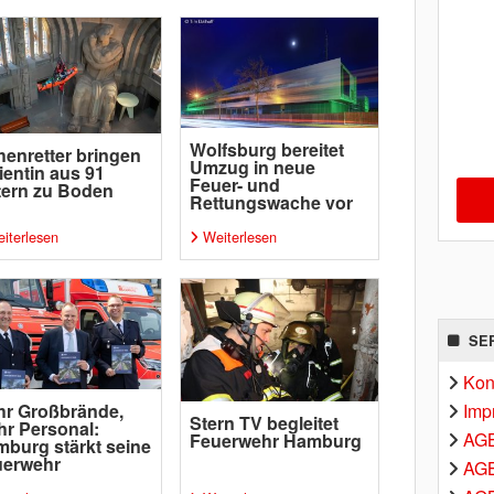
Wolfsburg bereitet
enretter bringen
Umzug in neue
ientin aus 91
Feuer- und
ern zu Boden
Rettungswache vor
iterlesen
Weiterlesen
SE
Kon
Imp
r Großbrände,
Stern TV begleitet
r Personal:
AG
Feuerwehr Hamburg
burg stärkt seine
uerwehr
AGB