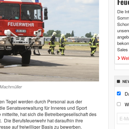
Feu
Die In
Somme
Schon 
unsere
angebo
bekom
Sales
Wei
NE
 Machmüller
Da
en Tegel werden durch Personal aus der
W
die Senatsverwaltung für Inneres und Sport
tteilte, hat sich die Betreibergesellschaft des
. Die Berufsfeuerwehr hat daraufhin ihre
eresse auf freiwilliger Basis zu bewerben.