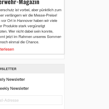
erwehr-Magazin
terschutz ist vorbei, aber pünktlich zum
r verlängern wir die Messe-Preise!
vor Ort in Hannover haben wir viele
r Produkte stark vergünstigt
ten. Wer nicht dabei sein konnte,
mt jetzt im Rahmen unseres Sommer-
 noch einmal die Chance.
terlesen
WSLETTER
ily Newsletter
eekly Newsletter