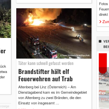
Fotos
Feuer
direkt
Zum
VE
BE
ier
Täter kann schnell gefasst werden
tück
Brandstifter hält elf
 etwa
Feuerwehren auf Trab
der
Altenberg bei Linz (Österreich) – Am
Dienstagabend kam es im Gemeindegebiet
von Altenberg zu zwei Bränden, die den
Einsatz von insgesamt …
nzeige