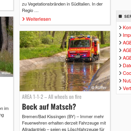
zu Vegetationsbränden in Süditalien. In der
Regio …
SE
Weiterlesen
Kon
Imp
AG
AGB
AGB
Dat
Coo
Nut
Ver
AREA 1-1-2 – All wheels on fire
Bock auf Matsch?
en im
ng
Bremen/Bad Kissingen (BY) – Immer mehr
Feuerwehren erhalten derzeit Fahrzeuge mit
Allradantrieb – seien es Löschfahrzeuge für