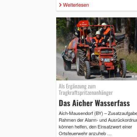
Weiterlesen
Als Ergänzung zum
Tragkraftspritzenanhänger
Das Aicher Wasserfass
Aich-Mausendorf (BY) – Zusatzaufgab
Rahmen der Alarm- und Ausrückordnu
können helfen, den Einsatzwert einer
Ortsfeuerwehr anzuheb …