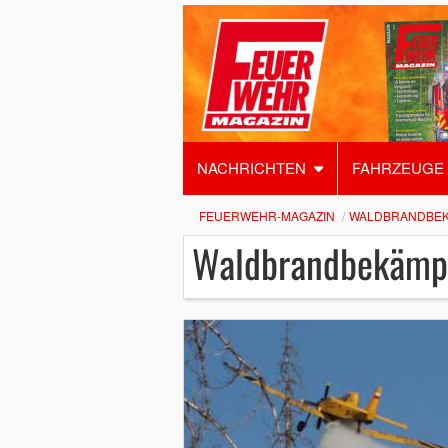
NACHRICHTEN
FAHRZEUGE
FEUERWEHR-MAGAZIN
WALDBRANDBE
Waldbrandbekämp