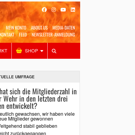
MEIN KONTO
ABOUT US
MEDIA-DATEN
KONTAKT
FEED
NEWSLETTER-ANMELDUNG
RKT
SHOP
Alles
Shop
SUCHEN
TUELLE UMFRAGE
hat sich die Mitgliederzahl in
r Wehr in den letzten drei
en entwickelt?
eutlich gewachsen, wir haben viele
eue Mitglieder gewonnen
eitgehend stabil geblieben
eicht zurückgegangen