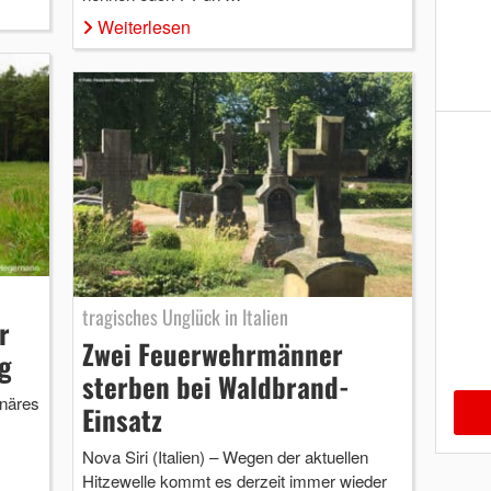
Weiterlesen
tragisches Unglück in Italien
r
Zwei Feuerwehrmänner
g
sterben bei Waldbrand-
inäres
Einsatz
Nova Siri (Italien) – Wegen der aktuellen
Hitzewelle kommt es derzeit immer wieder