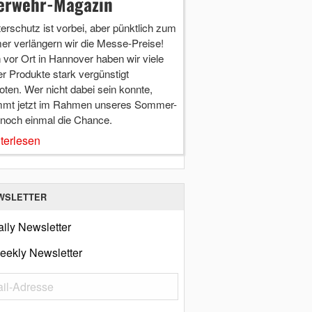
erwehr-Magazin
terschutz ist vorbei, aber pünktlich zum
r verlängern wir die Messe-Preise!
vor Ort in Hannover haben wir viele
r Produkte stark vergünstigt
ten. Wer nicht dabei sein konnte,
mt jetzt im Rahmen unseres Sommer-
 noch einmal die Chance.
terlesen
WSLETTER
ily Newsletter
eekly Newsletter