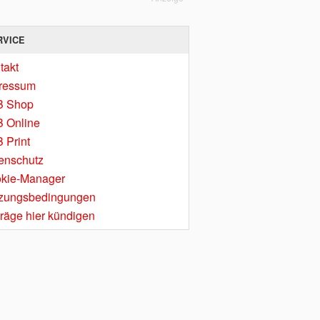
RVICE
takt
ressum
B Shop
 Online
 Print
enschutz
kie-Manager
zungsbedingungen
träge hier kündigen