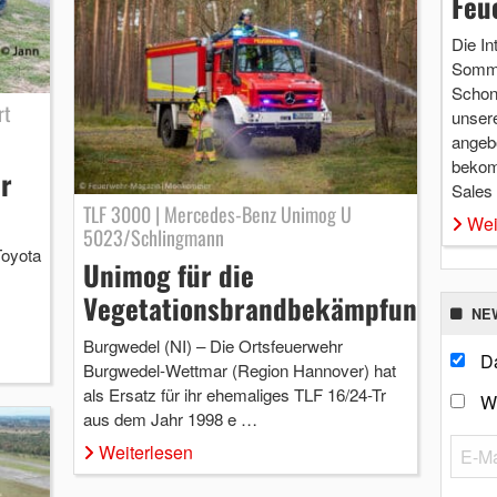
Feu
Die In
Somme
Schon 
rt
unsere
angebo
bekom
r
Sales
TLF 3000 | Mercedes-Benz Unimog U
Wei
5023/Schlingmann
Toyota
Unimog für die
Vegetationsbrandbekämpfung
NE
Burgwedel (NI) – Die Ortsfeuerwehr
Da
Burgwedel-Wettmar (Region Hannover) hat
als Ersatz für ihr ehemaliges TLF 16/24-Tr
W
aus dem Jahr 1998 e …
Weiterlesen