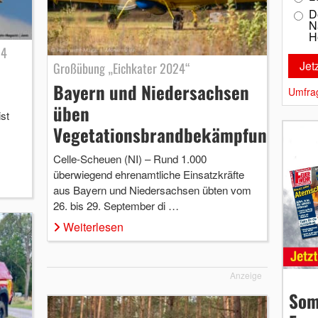
D
N
H
 4
Großübung „Eichkater 2024“
Bayern und Niedersachsen
Umfra
üben
st
Vegetationsbrandbekämpfung
Celle-Scheuen (NI) – Rund 1.000
überwiegend ehrenamtliche Einsatzkräfte
aus Bayern und Niedersachsen übten vom
26. bis 29. September di …
Weiterlesen
Anzeige
Som