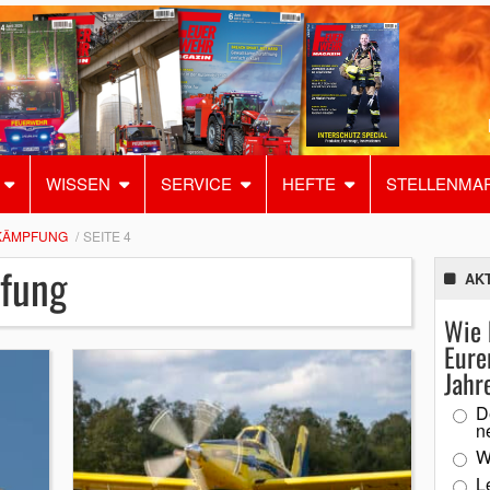
WISSEN
SERVICE
HEFTE
STELLENMA
KÄMPFUNG
SEITE 4
fung
AK
Wie 
Eure
Jahr
D
n
W
L