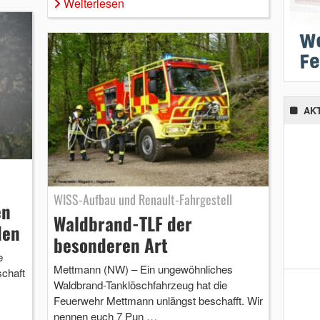
Weiterlesen
AK
WISS-Aufbau und Renault-Fahrgestell
en
Waldbrand-TLF der
den
besonderen Art
e
Mettmann (NW) – Ein ungewöhnliches
schaft
Waldbrand-Tanklöschfahrzeug hat die
Feuerwehr Mettmann unlängst beschafft. Wir
nennen euch 7 Pun …