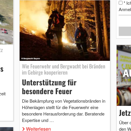
Ic
*
Anmel
tz
Wie Feuerwehr und Bergwacht bei Bränden
s
im Gebirge kooperieren
Unterstützung für
besondere Feuer
eit
Die Bekämpfung von Vegetationsbränden in
Höhenlagen stellt für die Feuerwehr eine
Jet
besondere Herausforderung dar. Beratende
Expertise und …
Über 
Weiterlesen
den W