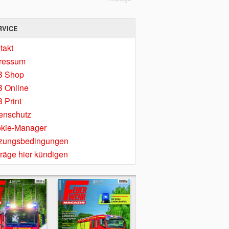
RVICE
takt
ressum
B Shop
 Online
 Print
enschutz
kie-Manager
zungsbedingungen
träge hier kündigen