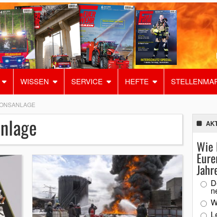
WISSEN
SERVICE
HEFTE
STELLENMA
IONSANLAGE
anlage
AK
Wie 
Eure
Jahr
D
n
W
L