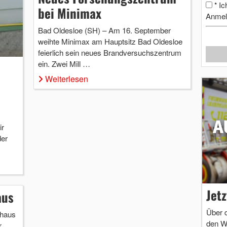
Ic
*
bei Minimax
Anmel
Bad Oldesloe (SH) – Am 16. September
weihte Minimax am Hauptsitz Bad Oldesloe
feierlich sein neues Brandversuchszentrum
ein. Zwei Mill …
Weiterlesen
ir
der
Jet
aus
Über 
haus
den W
r