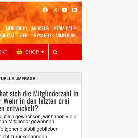
MEIN KONTO
ABOUT US
MEDIA-DATEN
KONTAKT
FEED
NEWSLETTER-ANMELDUNG
RKT
SHOP
Alles
Shop
SUCHEN
TUELLE UMFRAGE
hat sich die Mitgliederzahl in
r Wehr in den letzten drei
en entwickelt?
eutlich gewachsen, wir haben viele
eue Mitglieder gewonnen
eitgehend stabil geblieben
eicht zurückgegangen