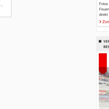
Fotos
 …
Feuer
direkt
Zum
VE
BE