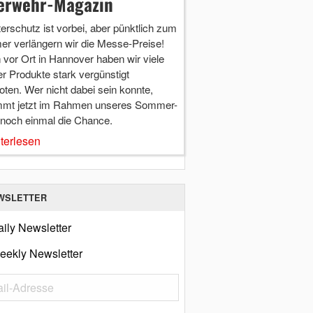
erwehr-Magazin
terschutz ist vorbei, aber pünktlich zum
r verlängern wir die Messe-Preise!
vor Ort in Hannover haben wir viele
r Produkte stark vergünstigt
ten. Wer nicht dabei sein konnte,
mt jetzt im Rahmen unseres Sommer-
 noch einmal die Chance.
terlesen
WSLETTER
ily Newsletter
eekly Newsletter