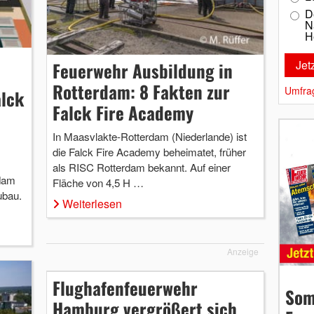
D
N
H
Feuerwehr Ausbildung in
Rotterdam: 8 Fakten zur
Umfra
alck
Falck Fire Academy
In Maasvlakte-Rotterdam (Niederlande) ist
die Falck Fire Academy beheimatet, früher
als RISC Rotterdam bekannt. Auf einer
rdam
Fläche von 4,5 H …
ubau.
Weiterlesen
Anzeige
Flughafenfeuerwehr
Som
Hamburg vergrößert sich