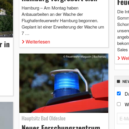
Feu
Hamburg – Am Montag haben
Die In
Anbauarbeiten an der Wache der
Somme
Flughafenfeuerwehr Hamburg begonnen.
Schon 
Geplant ist einer Erweiterung der Wache um
unsere
7 …
angebo
Weiterlesen
r in
bekom
Sales
Wei
NE
Da
W
Hauptsitz Bad Oldesloe
Neues Forschungszentrum