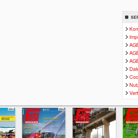
SE
Kon
Imp
AG
AGB
AGB
Dat
Coo
Nut
Ver