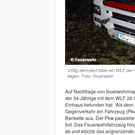
Völlig demoliert blieb ein WLF d
liegen. Foto: Feuerwehr
Auf Nachfrage von feuerwehrmaga
der 34-Jährige mit dem WLF 26 
Einhaus befunden hat: “Als dem
Gegenverkehr ein Fahrzeug (Pkw
Bankette aus. Der Pkw passierte
fort. Das Feuerwehrfahrzeug hin
ab und stürzte das angrenzende U