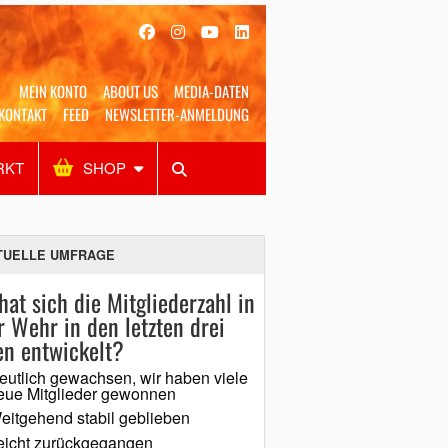
MEIN KONTO
ABOUT US
MEDIA-DATEN
KONTAKT
FEED
NEWSLETTER-ANMELDUNG
RKT
SHOP
Alles
Shop
SUCHEN
TUELLE UMFRAGE
hat sich die Mitgliederzahl in
r Wehr in den letzten drei
en entwickelt?
eutlich gewachsen, wir haben viele
eue Mitglieder gewonnen
eitgehend stabil geblieben
eicht zurückgegangen