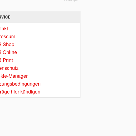
RVICE
takt
ressum
B Shop
 Online
 Print
enschutz
kie-Manager
zungsbedingungen
träge hier kündigen