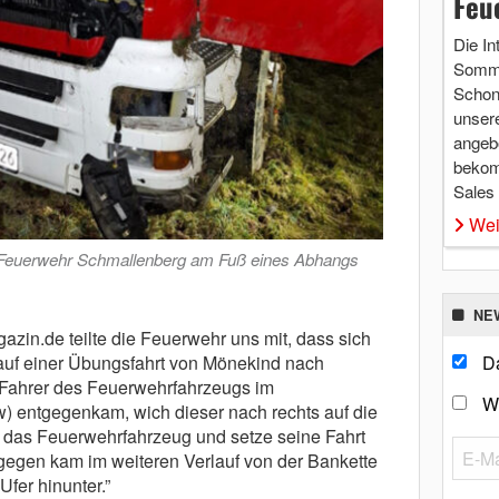
Feu
Die In
Somme
Schon 
unsere
angebo
bekom
Sales
Wei
er Feuerwehr Schmallenberg am Fuß eines Abhangs
NE
zin.de teilte die Feuerwehr uns mit, dass sich
auf einer Übungsfahrt von Mönekind nach
Da
 Fahrer des Feuerwehrfahrzeugs im
W
) entgegenkam, wich dieser nach rechts auf die
 das Feuerwehrfahrzeug und setze seine Fahrt
gegen kam im weiteren Verlauf von der Bankette
fer hinunter.”