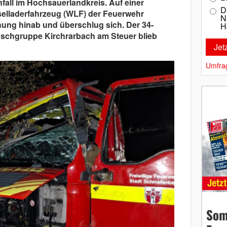
fall im Hochsauerlandkreis. Auf einer
D
selladerfahrzeug (WLF) der Feuerwehr
N
ung hinab und überschlug sich. Der 34-
H
schgruppe Kirchrarbach am Steuer blieb
Umfra
Som