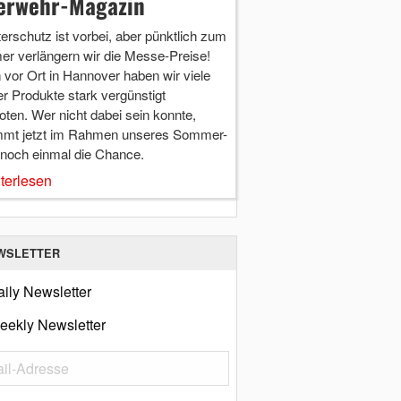
erwehr-Magazin
terschutz ist vorbei, aber pünktlich zum
r verlängern wir die Messe-Preise!
vor Ort in Hannover haben wir viele
r Produkte stark vergünstigt
ten. Wer nicht dabei sein konnte,
mt jetzt im Rahmen unseres Sommer-
 noch einmal die Chance.
terlesen
WSLETTER
ily Newsletter
eekly Newsletter