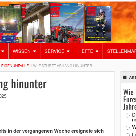
WISSEN
SERVICE
HEFTE
STELLENMA
EIGENUNFÄLLE
WLF STÜRZT ABHANG HINUNTER
ng hinunter
AK
Wie 
025
Eure
Jahr
D
n
W
its in der vergangenen Woche ereignete sich
L