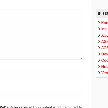
SE
Kon
Imp
AG
AGB
AGB
Dat
Coo
Nut
Ver
 ReCaptcha service!
This content is not permitted to