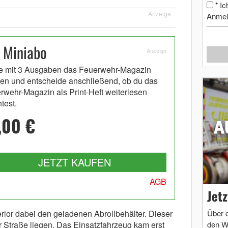
Ic
*
Anzeige
Anmel
 Miniabo
Anzeige
e mit 3 Ausgaben das Feuerwehr-Magazin
en und entscheide anschließend, ob du das
rwehr-Magazin als Print-Heft weiterlesen
test.
,00 €
JETZT KAUFEN
AGB
Jet
Über 
lor dabei den geladenen Abrollbehälter. Dieser
den W
r Straße liegen. Das Einsatzfahrzeug kam erst