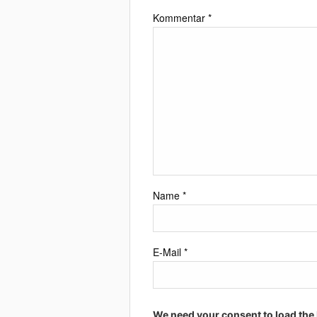
Kommentar
*
Name
*
E-Mail
*
We need your consent to load the