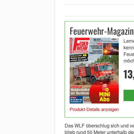
Feuerwehr-Magazin
Lern
kenn
Feue
möch
13
Produkt-Details anzeigen
Das WLF überschlug sich und ver
blieb rund 50 Meter unterhalb de